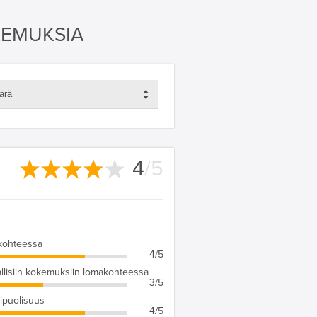
KEMUKSIA
ärä
4
/5
kohteessa
4/5
llisiin kokemuksiin lomakohteessa
3/5
puolisuus
4/5