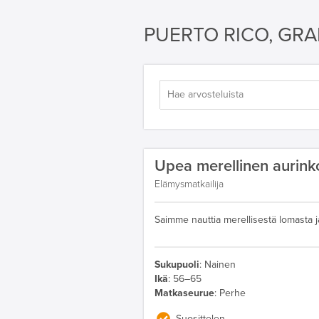
PUERTO RICO, GR
Upea merellinen aurin
Elämysmatkailija
Saimme nauttia merellisestä lomasta ja
Sukupuoli
:
Nainen
Ikä
:
56–65
Matkaseurue
:
Perhe
Suosittelen