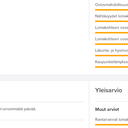
Ostosmahdollisuu
Nähtävyydet loma
Lomakohteen sove
Lomakohteen sove
Liikunta- ja hyvinv
Kaupunkielämykse
Yleisarvio
Muut arviot
ri.ensimmäitä päivää.
Ranta/rannat loma