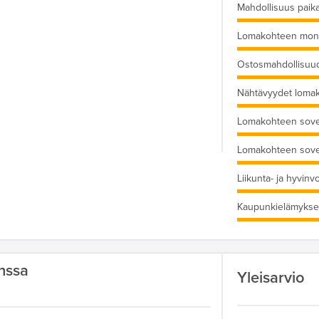
Mahdollisuus paika
Lomakohteen moni
Ostosmahdollisuu
Nähtävyydet loma
Lomakohteen sove
Lomakohteen sove
Liikunta- ja hyvinv
Kaupunkielämykse
nssa
Yleisarvio