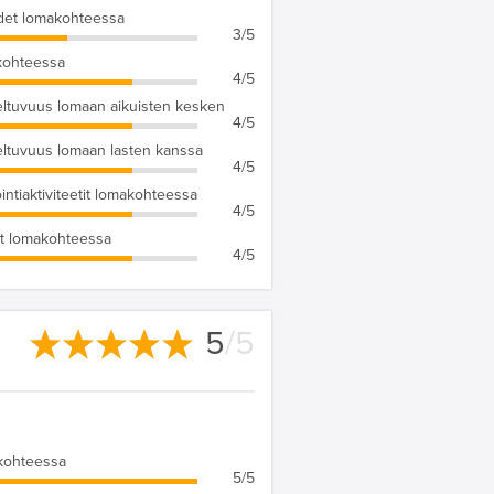
det lomakohteessa
3/5
kohteessa
4/5
ltuvuus lomaan aikuisten kesken
4/5
ltuvuus lomaan lasten kanssa
4/5
ointiaktiviteetit lomakohteessa
4/5
t lomakohteessa
4/5
5
/5
kohteessa
5/5