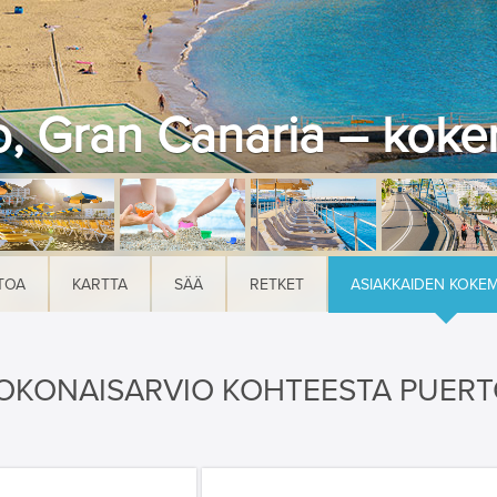
o, Gran Canaria – kok
TOA
KARTTA
SÄÄ
RETKET
ASIAKKAIDEN KOKE
OKONAISARVIO KOHTEESTA PUERT