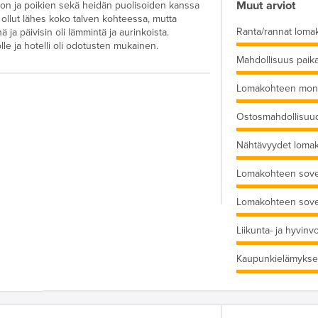
Muut arviot
ison ja poikien sekä heidän puolisoiden kanssa
ollut lähes koko talven kohteessa, mutta
Ranta/rannat loma
 ja päivisin oli lämmintä ja aurinkoista.
olle ja hotelli oli odotusten mukainen.
Mahdollisuus paika
Lomakohteen moni
Ostosmahdollisuu
Nähtävyydet loma
Lomakohteen sove
Lomakohteen sove
Liikunta- ja hyvinv
Kaupunkielämykse