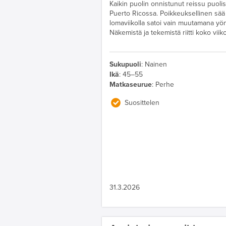
Kaikin puolin onnistunut reissu puol
Puerto Ricossa. Poikkeuksellinen sää 
lomaviikolla satoi vain muutamana yönä
Näkemistä ja tekemistä riitti koko viik
Sukupuoli
:
Nainen
Ikä
:
45–55
Matkaseurue
:
Perhe
Suosittelen
31.3.2026