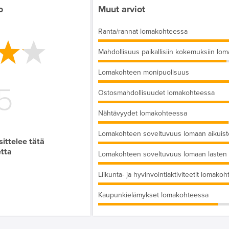
o
Muut arviot
Ranta/rannat lomakohteessa
Mahdollisuus paikallisiin kokemuksiin lo
Lomakohteen monipuolisuus
5
Ostosmahdollisuudet lomakohteessa
Nähtävyydet lomakohteessa
Lomakohteen soveltuvuus lomaan aikuis
ittelee tätä
tta
Lomakohteen soveltuvuus lomaan lasten
Liikunta- ja hyvinvointiaktiviteetit lomako
Kaupunkielämykset lomakohteessa