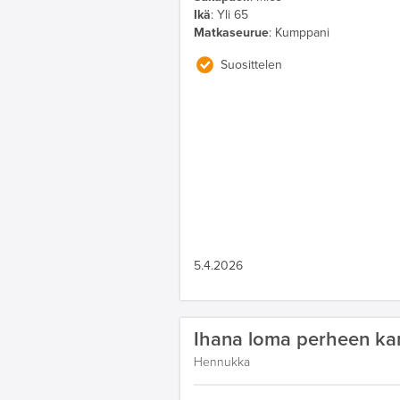
Ikä
:
Yli 65
Matkaseurue
:
Kumppani
Suosittelen
5.4.2026
Ihana loma perheen ka
Hennukka