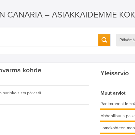
AN CANARIA – ASIAKKAIDEMME KO
Päivämä
kovarma kohde
Yleisarvio
Muut arviot
 aurinkoisista päivistä.
Ranta/rannat loma
Mahdollisuus paika
Lomakohteen moni