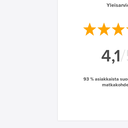
Yleisarvi
4,1
/
93
% asiakkaista suos
matkakohde