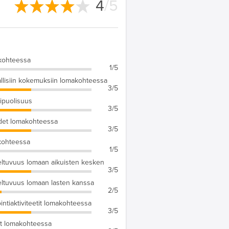
4
/5
kohteessa
1/5
llisiin kokemuksiin lomakohteessa
3/5
puolisuus
3/5
det lomakohteessa
3/5
kohteessa
1/5
ltuvuus lomaan aikuisten kesken
3/5
ltuvuus lomaan lasten kanssa
2/5
ointiaktiviteetit lomakohteessa
3/5
t lomakohteessa