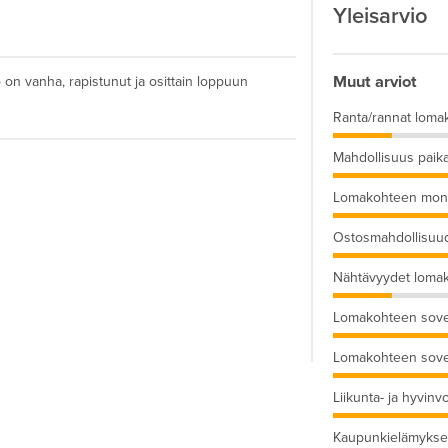
Yleisarvio
Muut arviot
on vanha, rapistunut ja osittain loppuun
Ranta/rannat loma
Mahdollisuus paika
Lomakohteen moni
Ostosmahdollisuu
Nähtävyydet loma
Lomakohteen sove
Lomakohteen sove
Liikunta- ja hyvinv
Kaupunkielämykse