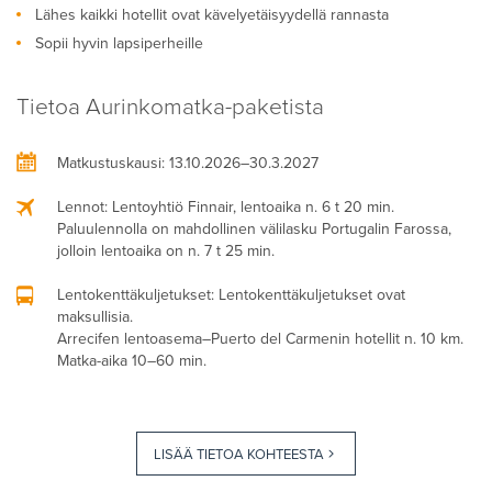
Lähes kaikki hotellit ovat kävelyetäisyydellä rannasta
Sopii hyvin lapsiperheille
Tietoa Aurinkomatka-paketista
Matkustuskausi
: 13.10.2026–30.3.2027
Lennot
: Lentoyhtiö Finnair, lentoaika n. 6 t 20 min.
Paluulennolla on mahdollinen välilasku Portugalin Farossa,
jolloin lentoaika on n. 7 t 25 min.
Lentokenttäkuljetukset
: Lentokenttäkuljetukset ovat
maksullisia.
Arrecifen lentoasema–Puerto del Carmenin hotellit n. 10 km.
Matka-aika 10–60 min.
LISÄÄ TIETOA KOHTEESTA