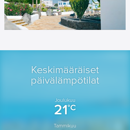
Keskimääräiset
päivälämpötilat
Joulukuu
21
°C
Tammikuu