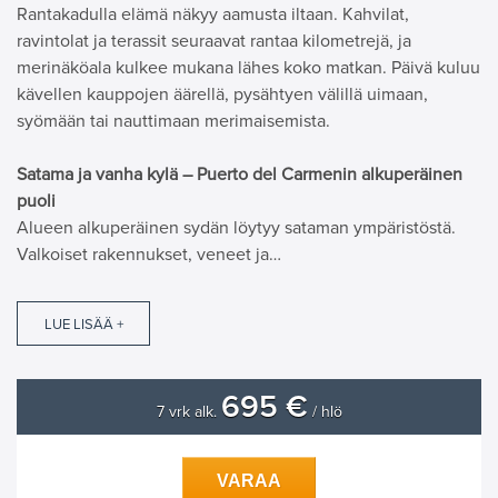
Rantakadulla elämä näkyy aamusta iltaan. Kahvilat,
ravintolat ja terassit seuraavat rantaa kilometrejä, ja
merinäköala kulkee mukana lähes koko matkan. Päivä kuluu
kävellen kauppojen äärellä, pysähtyen välillä uimaan,
syömään tai nauttimaan merimaisemista.
Satama ja vanha kylä – Puerto del Carmenin alkuperäinen
puoli
Alueen alkuperäinen sydän löytyy sataman ympäristöstä.
Valkoiset rakennukset, veneet ja…
LUE LISÄÄ +
695 €
7 vrk alk.
/ hlö
VARAA