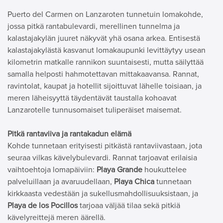
Puerto del Carmen on Lanzaroten tunnetuin lomakohde,
jossa pitkä rantabulevardi, merellinen tunnelma ja
kalastajakylän juuret näkyvät yhä osana arkea. Entisestä
kalastajakylästä kasvanut lomakaupunki levittäytyy usean
kilometrin matkalle rannikon suuntaisesti, mutta säilyttää
samalla helposti hahmotettavan mittakaavansa. Rannat,
ravintolat, kaupat ja hotellit sijoittuvat lähelle toisiaan, ja
meren läheisyyttä täydentävät taustalla kohoavat
Lanzarotelle tunnusomaiset tuliperäiset maisemat.
Pitkä rantaviiva ja rantakadun elämä
Kohde tunnetaan erityisesti pitkästä rantaviivastaan, jota
seuraa vilkas kävelybulevardi. Rannat tarjoavat erilaisia
vaihtoehtoja lomapäiviin:
Playa Grande
houkuttelee
palveluillaan ja avaruudellaan,
Playa Chica
tunnetaan
kirkkaasta vedestään ja sukellusmahdollisuuksistaan, ja
Playa de los Pocillos
tarjoaa väljää tilaa sekä pitkiä
kävelyreittejä meren äärellä.