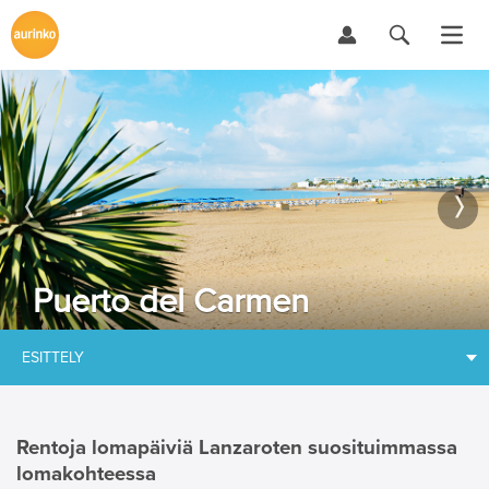
Puerto del Carmen
ESITTELY
Rentoja lomapäiviä Lanzaroten suosituimmassa
lomakohteessa