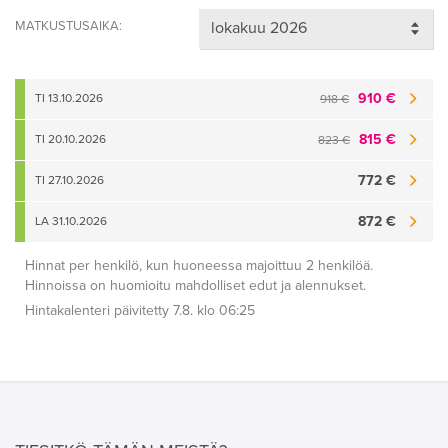
MATKUSTUSAIKA:
910 €
TI 13.10.2026
918 €
815 €
TI 20.10.2026
823 €
772 €
TI 27.10.2026
872 €
LA 31.10.2026
Hinnat per henkilö, kun huoneessa majoittuu 2 henkilöä.
Hinnoissa on huomioitu mahdolliset edut ja alennukset.
Hintakalenteri päivitetty 7.8. klo 06:25