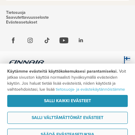
Tietosuoja
Saavutettavuusseloste
Evästeasetukset
Käytämme evästeitä käyttökokemuksesi parantamiseksi.
Voit
jatkaa sivuston käyttöä normaalisti hyväksymällä evästeiden
käytön. Jos haluat tietää lisää evästeistä, niiden käytöstä ja
vaihtoehdoistasi, lue lisää
tietosuoja- ja evästekäytännöistämme
SALLI KAIKKI EVÄSTEET
SALLI VÄLTTÄMÄTTÖMÄT EVÄSTEET
Haluan ideoita matkaani
SÄÄDÄ EVÄSTEASETUKSIA