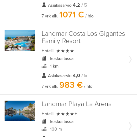
4,2
/ 5
Asiakasarvio
1071 €
7 vrk alk.
/ hlö
Landmar Costa Los Gigantes
Family Resort

Hotelli
keskustassa
1 km
4,0
/ 5
Asiakasarvio
983 €
7 vrk alk.
/ hlö
Landmar Playa La Arena

Hotelli
+
keskustassa
100 m