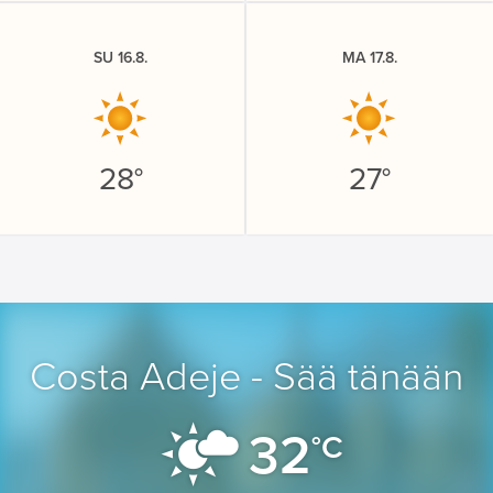
SU 16.8.
MA 17.8.
28°
27°
Costa Adeje - Sää tänään
32
°C