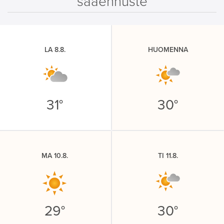
sääennuste
LA 8.8.
HUOMENNA
31°
30°
MA 10.8.
TI 11.8.
29°
30°