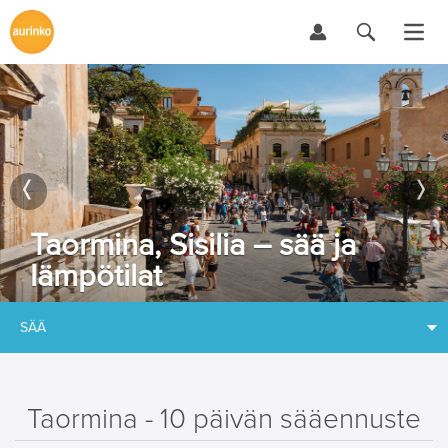
Taormina, Sisilia – sää ja
lämpötilat
SÄÄ
Taormina - 10 päivän sääennuste