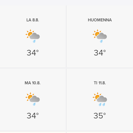
LA 8.8.
HUOMENNA
34°
34°
MA 10.8.
TI 11.8.
34°
35°