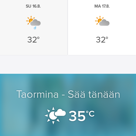
SU 16.8.
MA 17.8.
32°
32°
Taormina - Sää tänään
35
°C