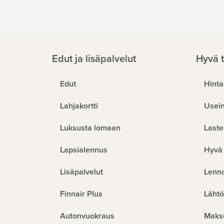
Edut ja lisäpalvelut
Hyvä t
Edut
Hinta
Lahjakortti
Usein
Luksusta lomaan
Laste
Lapsialennus
Hyvä 
Lisäpalvelut
Lenn
Finnair Plus
Lähtö
Autonvuokraus
Maks