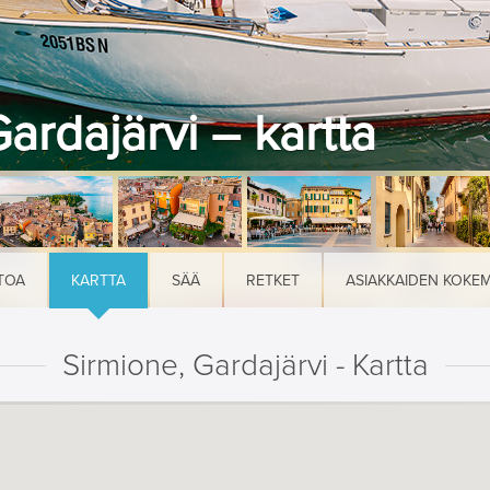
ardajärvi – kartta
TOA
KARTTA
SÄÄ
RETKET
ASIAKKAIDEN KOKE
Sirmione, Gardajärvi - Kartta