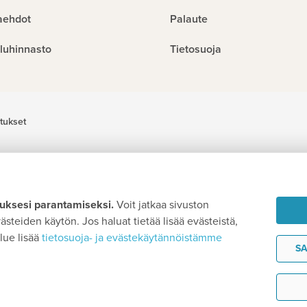
aehdot
Palaute
luhinnasto
Tietosuoja
tukset
ksesi parantamiseksi.
Voit jatkaa sivuston
steiden käytön. Jos haluat tietää lisää evästeistä,
lue lisää
tietosuoja- ja evästekäytännöistämme
SA