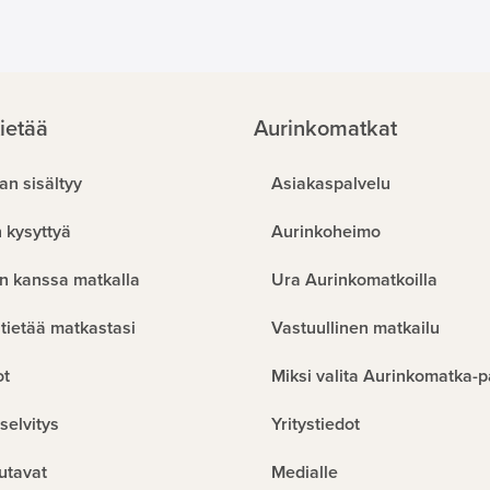
ietää
Aurinkomatkat
an sisältyy
Asiakaspalvelu
 kysyttyä
Aurinkoheimo
n kanssa matkalla
Ura Aurinkomatkoilla
tietää matkastasi
Vastuullinen matkailu
ot
Miksi valita Aurinkomatka-p
selvitys
Yritystiedot
utavat
Medialle