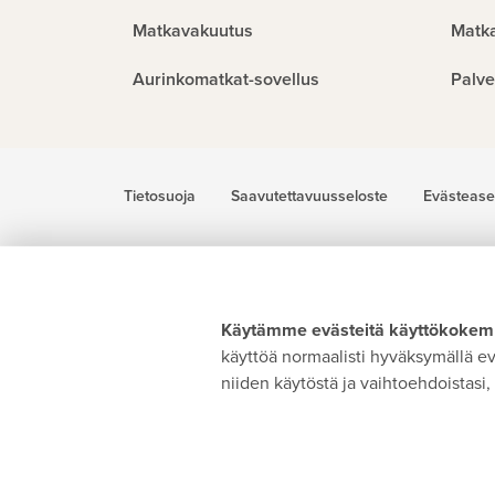
Matkavakuutus
Matk
Aurinkomatkat-sovellus
Palve
Tietosuoja
Saavutettavuusseloste
Evästease
Käytämme evästeitä käyttökokemu
käyttöä normaalisti hyväksymällä evä
niiden käytöstä ja vaihtoehdoistasi, 