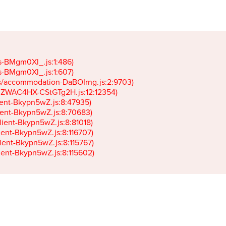
gs-BMgm0Xl_.js:1:486)

gs-BMgm0Xl_.js:1:607)

ets/accommodation-DaBOIrng.js:2:9703)

k-JZWAC4HX-CStGTg2H.js:12:12354)

lient-Bkypn5wZ.js:8:47935)

client-Bkypn5wZ.js:8:70683)

client-Bkypn5wZ.js:8:81018)

lient-Bkypn5wZ.js:8:116707)

lient-Bkypn5wZ.js:8:115767)

client-Bkypn5wZ.js:8:115602)