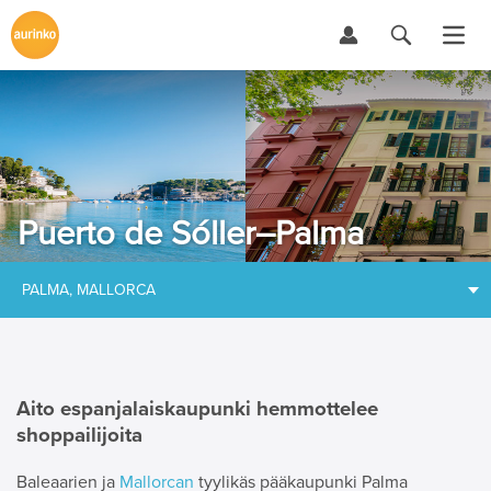
Puerto de Sóller–Palma
PALMA, MALLORCA
Aito espanjalaiskaupunki hemmottelee
shoppailijoita
Baleaarien ja
Mallorcan
tyylikäs pääkaupunki Palma