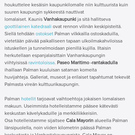
houkuttelee kesäisin kaupunkilomalle niin kulttuurista kuin
suuren kaupungin sykkeestä nauttivat
lomalaiset. Kaunis
Vanhakaupunki
ja sitä hallitseva
goottilainen katedraali
ovat rennon vilinän keskipisteitä.
Siellä tehdään
ostokset
Palman vilkkailla ostoskaduilla,
vietetään päivää paikalliseen tapaan ulkoilmakahviloissa
istuskellen ja tunnelmoidaan pienillä kujilla. Iltaisin
herkutellaan espanjalaisittain Vanhankaupungin
viihtyisissä
ravintoloissa
.
Paseo Maritimo -rantakadulla
ihaillaan Palman kuuluisan sataman komeita
huvijahteja. Galleriat, museot ja erilaiset tapahtumat tekevät
Palmasta vireän kulttuurikaupungin.
Palman
hotellit
tarjoavat vaihtoehtoja jokaisen lomalaisen
makuun. Useimmista hotelleistamme pääsee kätevästi
keskustan kävelykaduille ja merkkiliikkeisiin.
Osa hotelleistamme sijaitsee
Cala Mayorin
alueella Palman
länsipuolella, noin viiden kilometrin päässä Palman