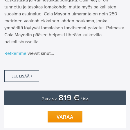
keskustasta ja Vanhastakaupungista. Cala Mayor on
tunnettu ja tasokas lomakohde, mutta myös paikallisten
suosima asuinalue. Cala Mayorin uimaranta on noin 250
metrinen vaaleahiekkainen lahden poukama, jonka
ympäriltä löytyvät lomalaisen tarvitsemat palvelut. Palmasta
Cala Mayoriin pääsee helposti tiheään kulkevilla
paikallisbusseilla.
Retkemme
vievät sinut…
LUE LISÄÄ +
819 €
7 vrk alk.
/ hlö
VARAA