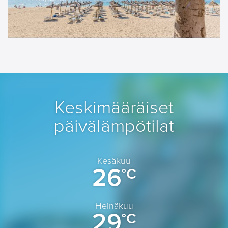
Keskimääräiset
päivälämpötilat
Kesäkuu
26
°C
Heinäkuu
29
°C