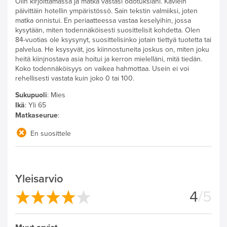
Olin kirjoittamassa ja matka vastasi odotuksiani. Kävlein
päivittäin hotellin ympäristössö. Sain tekstin valmiiksi, joten
matka onnistui. En periaatteessa vastaa keselyihin, jossa
kysytään, miten todennäköisesti suosittelisit kohdetta. Olen
84-vuotias ole ksysynyt, suosittelisinko jotain tiettyä tuotetta tai
palvelua. He ksysyvät, jos kiinnostuneita joskus on, miten joku
heitä kiinjnostava asia hoitui ja kerron mielelläni, mitä tiedän.
Koko todennäköisyys on vaikea hahmottaa. Usein ei voi
rehellisesti vastata kuin joko 0 tai 100.
Sukupuoli
:
Mies
Ikä
:
Yli 65
Matkaseurue
:
En suosittele
Yleisarvio
4
/5