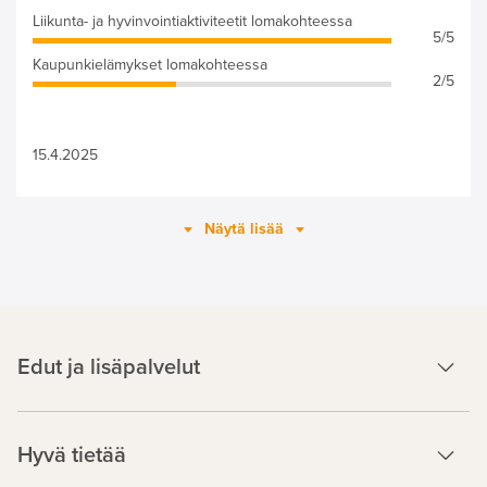
Liikunta- ja hyvinvointiaktiviteetit lomakohteessa
5/5
Kaupunkielämykset lomakohteessa
2/5
15.4.2025
Näytä lisää
Edut ja lisäpalvelut
Hyvä tietää