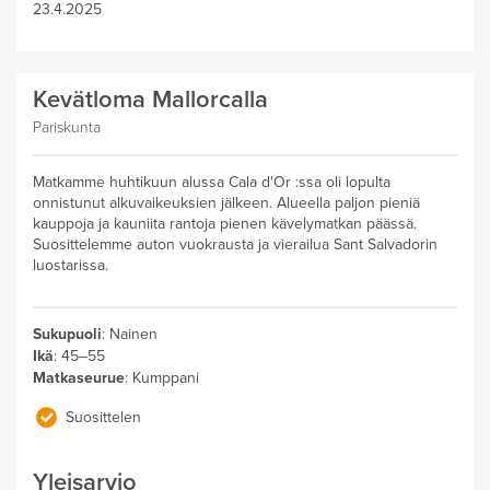
23.4.2025
Kevätloma Mallorcalla
Pariskunta
Matkamme huhtikuun alussa Cala d'Or :ssa oli lopulta
onnistunut alkuvaikeuksien jälkeen. Alueella paljon pieniä
kauppoja ja kauniita rantoja pienen kävelymatkan päässä.
Suosittelemme auton vuokrausta ja vierailua Sant Salvadorin
luostarissa.
Sukupuoli
:
Nainen
Ikä
:
45–55
Matkaseurue
:
Kumppani
Suosittelen
Yleisarvio