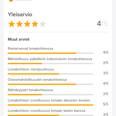
Yleisarvio
4
/5
Muut arviot
Ranta/rannat lomakohteessa
4/5
Mahdollisuus paikallisiin kokemuksiin lomakohteessa
2/5
Lomakohteen monipuolisuus
3/5
Ostosmahdollisuudet lomakohteessa
4/5
Nähtävyydet lomakohteessa
2/5
Lomakohteen soveltuvuus lomaan aikuisten kesken
5/5
Lomakohteen soveltuvuus lomaan lasten kanssa
3/5