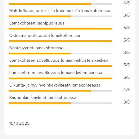
4/5
Mahdollisuus paikallisiin kokemuksiin lomakohteessa
3/5
Lomakohteen monipuolisuus
5/5
Ostosmahdollisuudet lomakohteessa
5/5
Nähtävyydet lomakohteessa
3/5
Lomakohteen soveltuvuus lomaan aikuisten kesken
5/5
Lomakohteen soveltuvuus lomaan lasten kanssa
5/5
Liikunta- ja hyvinvointiaktiviteetit lomakohteessa
4/5
Kaupunkielämykset lomakohteessa
3/5
15.10.2025