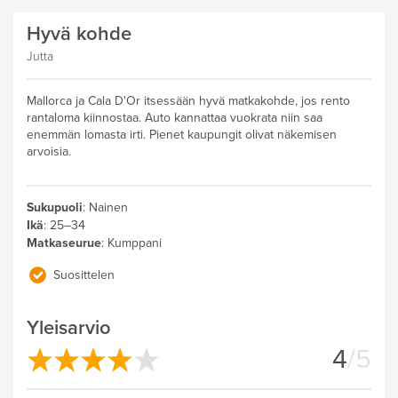
Hyvä kohde
Jutta
Mallorca ja Cala D'Or itsessään hyvä matkakohde, jos rento
rantaloma kiinnostaa. Auto kannattaa vuokrata niin saa
enemmän lomasta irti. Pienet kaupungit olivat näkemisen
arvoisia.
Sukupuoli
:
Nainen
Ikä
:
25–34
Matkaseurue
:
Kumppani
Suosittelen
Yleisarvio
4
/5