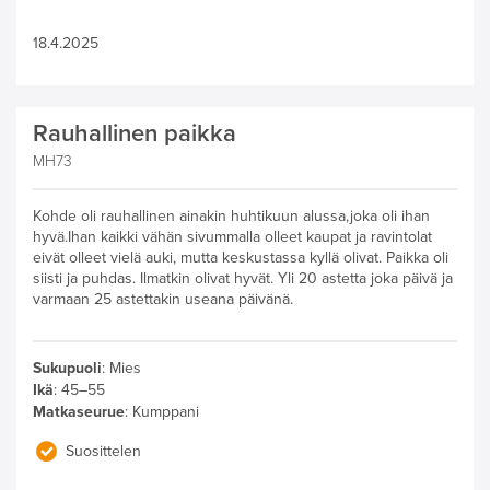
18.4.2025
Rauhallinen paikka
MH73
Kohde oli rauhallinen ainakin huhtikuun alussa,joka oli ihan
hyvä.Ihan kaikki vähän sivummalla olleet kaupat ja ravintolat
eivät olleet vielä auki, mutta keskustassa kyllä olivat. Paikka oli
siisti ja puhdas. Ilmatkin olivat hyvät. Yli 20 astetta joka päivä ja
varmaan 25 astettakin useana päivänä.
Sukupuoli
:
Mies
Ikä
:
45–55
Matkaseurue
:
Kumppani
Suosittelen