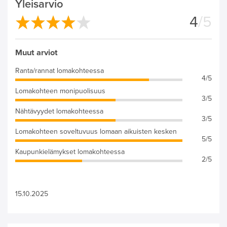
Yleisarvio
4
/5
Muut arviot
Ranta/rannat lomakohteessa
4/5
Lomakohteen monipuolisuus
3/5
Nähtävyydet lomakohteessa
3/5
Lomakohteen soveltuvuus lomaan aikuisten kesken
5/5
Kaupunkielämykset lomakohteessa
2/5
15.10.2025