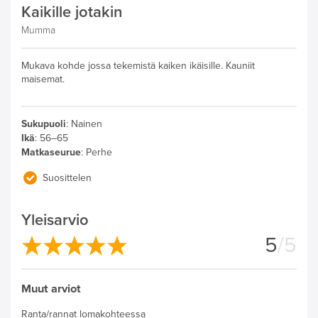
Kaikille jotakin
Mumma
Mukava kohde jossa tekemistä kaiken ikäisille. Kauniit
maisemat.
Sukupuoli
:
Nainen
Ikä
:
56–65
Matkaseurue
:
Perhe
Suosittelen
Yleisarvio
5
/5
Muut arviot
Ranta/rannat lomakohteessa