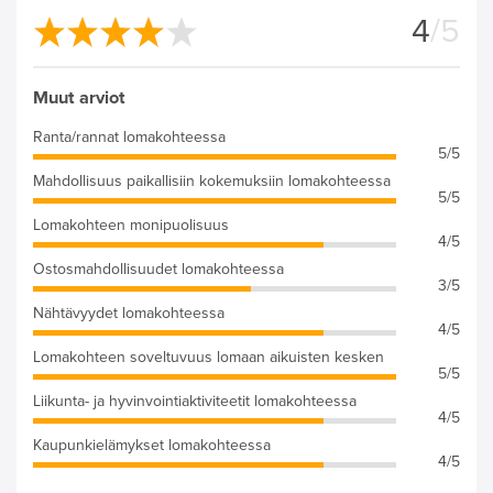
4
/5
Muut arviot
Ranta/rannat lomakohteessa
5/5
Mahdollisuus paikallisiin kokemuksiin lomakohteessa
5/5
Lomakohteen monipuolisuus
4/5
Ostosmahdollisuudet lomakohteessa
3/5
Nähtävyydet lomakohteessa
4/5
Lomakohteen soveltuvuus lomaan aikuisten kesken
5/5
Liikunta- ja hyvinvointiaktiviteetit lomakohteessa
4/5
Kaupunkielämykset lomakohteessa
4/5