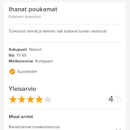
Ihanat poukamat
Erilainen kokemus
Turkoosit rannat ja lämmin sää auttavat loman vietossa!
Sukupuoli
:
Nainen
Ikä
:
Yli 65
Matkaseurue
:
Kumppani
Suosittelen
Yleisarvio
4
/5
Muut arviot
Ranta/rannat lomakohteessa