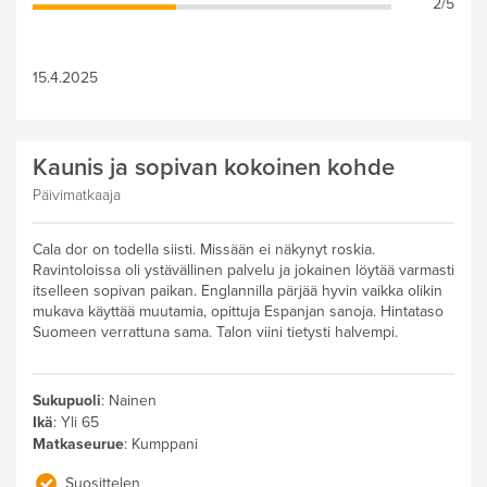
2/5
15.4.2025
Kaunis ja sopivan kokoinen kohde
Päivimatkaaja
Cala dor on todella siisti. Missään ei näkynyt roskia.
Ravintoloissa oli ystävällinen palvelu ja jokainen löytää varmasti
itselleen sopivan paikan. Englannilla pärjää hyvin vaikka olikin
mukava käyttää muutamia, opittuja Espanjan sanoja. Hintataso
Suomeen verrattuna sama. Talon viini tietysti halvempi.
Sukupuoli
:
Nainen
Ikä
:
Yli 65
Matkaseurue
:
Kumppani
Suosittelen