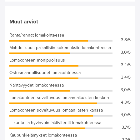
Muut arviot
Ranta/rannat lomakohteessa
3,8/5
Mahdollisuus paikallisiin kokemuksiin lomakohteessa
3,0/5
Lomakohteen monipuolisuus
3,4/5
Ostosmahdollisuudet lomakohteessa
3,4/5
Nähtävyydet lomakohteessa
3,0/5
Lomakohteen soveltuvuus lomaan aikuisten kesken
4,3/5
Lomakohteen soveltuvuus lomaan lasten kanssa
4,0/5
Liikunta- ja hyvinvointiaktiviteetit lomakohteessa
3,7/5
Kaupunkielämykset lomakohteessa
2,7/5