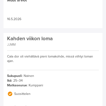
Muut arviot
16.5.2026
Kahden viikon loma
JJMM
Cala dor oli viehättävä pieni lomakohde, missä viihtyi loman
ajan.
Sukupuoli
:
Nainen
Ikä
:
25–34
Matkaseurue
:
Kumppani
Suosittelen