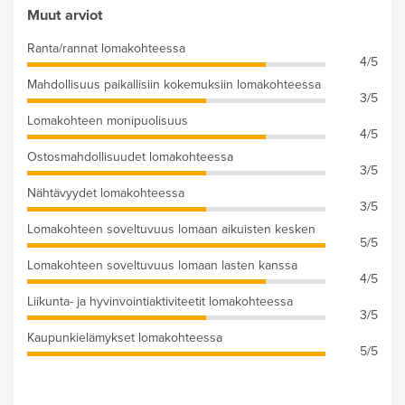
Muut arviot
Ranta/rannat lomakohteessa
4/5
Mahdollisuus paikallisiin kokemuksiin lomakohteessa
3/5
Lomakohteen monipuolisuus
4/5
Ostosmahdollisuudet lomakohteessa
3/5
Nähtävyydet lomakohteessa
3/5
Lomakohteen soveltuvuus lomaan aikuisten kesken
5/5
Lomakohteen soveltuvuus lomaan lasten kanssa
4/5
Liikunta- ja hyvinvointiaktiviteetit lomakohteessa
3/5
Kaupunkielämykset lomakohteessa
5/5