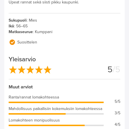
Upeat rannat sekä siisti pikku kaupunki.
Sukupuoli
:
Mies
Ikä
:
56–65
Matkaseurue
:
Kumppani
Suosittelen
Yleisarvio
5
/5
Muut arviot
Ranta/rannat lomakohteessa
5/5
Mahdollisuus paikallisiin kokemuksiin lomakohteessa
3/5
Lomakohteen monipuolisuus
4/5