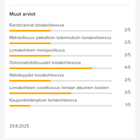
Muut arviot
Ranta/rannat lomakohteessa
2/5
Mahdollisuus paikallisiin kokemuksiin lomakohteessa
2/5
Lomakohteen monipuolisuus
2/5
Ostosmahdollisuudet lomakohteessa
4/5
Nähtävyydet lomakohteessa
2/5
Lomakohteen soveltuvuus lomaan aikuisten kesken
3/5
Kaupunkielämykset lomakohteessa
1/5
29.8.2025