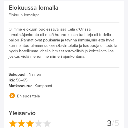
Elokuussa lomalla
Elokuun lomailijat
Olimme elokuun puolessavälissä Cala d'Orissa
lomalla.Ajankohta oli ehkä huono koska turisteja oli todella
paljon .Rannat ovat poukamia ja täynnä ihmisiä,niin että hyvä
kun mahtuu uimaan sekaan.Ravintoloita ja kauppoja oli todella
hyvin hotellimme lähellä.Ihmiset ystävällisiä ja kohteliaita.Jos
joskus vielä menemme niin eri ajankohtana.
Sukupuoli
:
Nainen
Ikä
:
56–65
Matkaseurue
:
Kumppani
En suosittele
Yleisarvio
3
/5