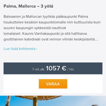
Palma, Mallorca – 3 yötä
Baleaarien ja Mallorcan tyylikäs pääkaupunki Palma
houkuttelee kesäisin kaupunkilomalle niin kulttuurista kuin
suuren kaupungin sykkeestä nauttivat
lomalaiset. Kaunis Vanhakaupunki ja sitä hallitseva
goottilainen katedraali ovat rennon vilinän keskipisteitä.…
Lue lisää kohteesta ›
1057 €
7 vrk alk.
/ hlö
VARAA