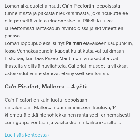
Loman alkupuolella nautit
Ca’n Picafortin
leppoisasta
tunnelmasta ja pitkästä hiekkarannasta, joka houkuttelee
niin perheitä kuin auringonpalvojia. Päivät kuluvat
kiireettömästi rantakadun ravintoloissa ja aktiviteettien
parissa.
Loman loppupuoleksi siirryt
Palman
eläväiseen kaupunkiin,
jossa Vanhakaupungin kapeat kujat kutsuvat tutkimaan
historiaa, kun taas Paseo Maritimon rantakadulla voit
ihastella ylellisiä huvijahteja. Galleriat, museot ja vilkkaat
ostoskadut viimeistelevät elämyksellisen loman.
Ca'n Picafort, Mallorca – 4 yötä
Ca'n Picafort on kuin luotu leppoisaan
rantalomaan. Mallorcan parhaimmistoon kuuluva, 14
kilometriä pitkä hienohiekkainen ranta sopii erinomaisesti
auringonpalvontaan ja vesileikkeihin kaikenikäisille.…
Lue lisää kohteesta ›