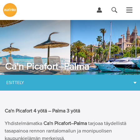
Ca'n Picafort–Palma
ESITTELY
Ca'n Picafort 4 yötä – Palma 3 yötä
Yhdistelmämatka
Ca'n Picafort–Palma
tarjoaa täydellistä
tasapainoa rennon rantalomailun ja monipuolisen
kaupunkielämän merkeissä.