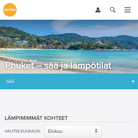
Phuket – sää ja lämpötilat
SÄÄ
LÄMPIMIMMÄT KOHTEET
VALITSE KUUKAUSI: