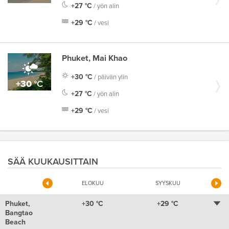
+27
°C
/ yön alin
+29
°C
/ vesi
Phuket, Mai Khao
+30
°C
/ päivän ylin
+30
°C
+27
°C
/ yön alin
+29
°C
/ vesi
SÄÄ KUUKAUSITTAIN
ELOKUU
SYYSKUU
Phuket,
+30
°C
+29
°C
Bangtao
Beach