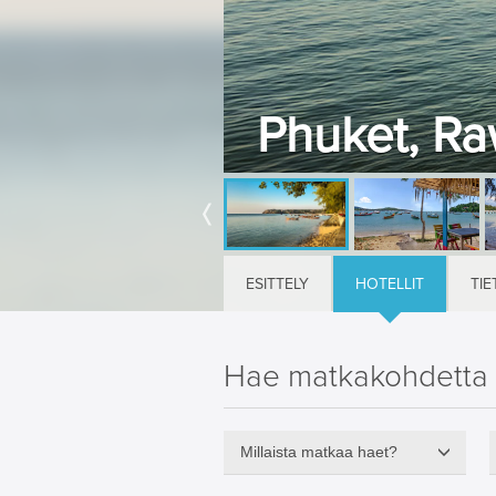
Phuket, Ra
ESITTELY
HOTELLIT
TIE
Hae matkakohdetta
Millaista matkaa haet?