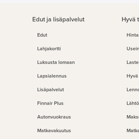
Edut ja lisäpalvelut
Hyvä t
Edut
Hinta
Lahjakortti
Usein
Luksusta lomaan
Laste
Lapsialennus
Hyvä 
Lisäpalvelut
Lenn
Finnair Plus
Lähtö
Autonvuokraus
Maks
Matkavakuutus
Matk