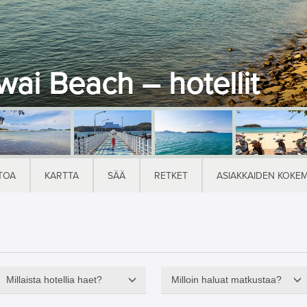
wai Beach – hotellit
TOA
KARTTA
SÄÄ
RETKET
ASIAKKAIDEN KOKE
Millaista hotellia haet?
Milloin haluat matkustaa?