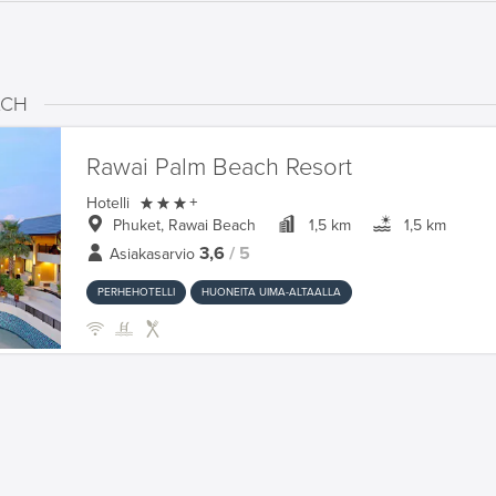
ACH
Rawai Palm Beach Resort

Hotelli
+
Phuket, Rawai Beach
1,5 km
1,5 km
3,6
/ 5
Asiakasarvio
PERHEHOTELLI
HUONEITA UIMA-ALTAALLA