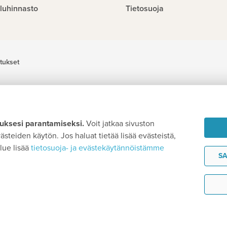
luhinnasto
Tietosuoja
tukset
ksesi parantamiseksi.
Voit jatkaa sivuston
steiden käytön. Jos haluat tietää lisää evästeistä,
lue lisää
tietosuoja- ja evästekäytännöistämme
SA