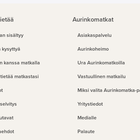
ietää
Aurinkomatkat
an sisältyy
Asiakaspalvelu
 kysyttyä
Aurinkoheimo
n kanssa matkalla
Ura Aurinkomatkoilla
tietää matkastasi
Vastuullinen matkailu
ot
Miksi valita Aurinkomatka-p
selvitys
Yritystiedot
utavat
Medialle
aehdot
Palaute