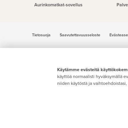
Aurinkomatkat-sovellus
Palve
Tietosuoja
Saavutettavuusseloste
Evästease
Käytämme evästeitä käyttökokemu
käyttöä normaalisti hyväksymällä evä
niiden käytöstä ja vaihtoehdoistasi, 