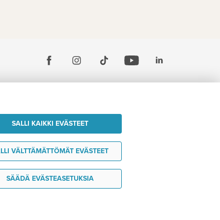
SALLI KAIKKI EVÄSTEET
LLI VÄLTTÄMÄTTÖMÄT EVÄSTEET
SÄÄDÄ EVÄSTEASETUKSIA
Tarvitsen tukea
Haluan ideoita matkaani