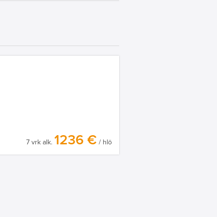
1236 €
7 vrk alk.
/ hlö