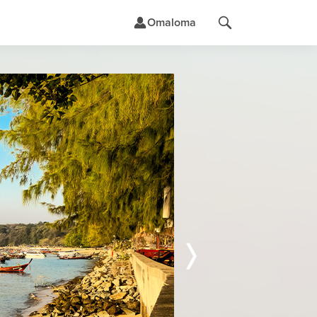
Omaloma
t