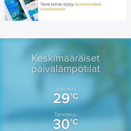
Tämä kohde löytyy
Aurinkomatkat-
sovelluksesta
Keskimääräiset
päivälämpötilat
Joulukuu
29
°C
Tammikuu
30
°C