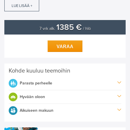
LUE LISÄÄ +
1385 €
7 vrk alk.
/ hlö
VARAA
Kohde kuuluu teemoihin
Parasta perheelle
Hyvään oloon
Aikuiseen makuun