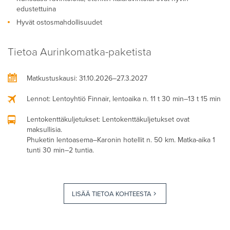
edustettuina
Hyvät ostosmahdollisuudet
Tietoa Aurinkomatka-paketista
Matkustuskausi
: 31.10.2026–27.3.2027
Lennot
: Lentoyhtiö Finnair, lentoaika n. 11 t 30 min–13 t 15 min
Lentokenttäkuljetukset
: Lentokenttäkuljetukset ovat
maksullisia.
Phuketin lentoasema–Karonin hotellit n. 50 km. Matka-aika 1
tunti 30 min–2 tuntia.
LISÄÄ TIETOA KOHTEESTA