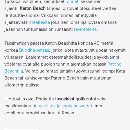
Turkoosi valtameri, samettiset
rannat
, keskeinen
sijainti.
Karon Beach
tarjoaa loistavat olosuhteet viettää
rentouttava loma! Vilkkaan rannan lähettyvillä
sijaitsevista
hotelleista
jokainen lomailija löytää omansa
ja rannan tuntumassa on runsaasti
ravintoloita
.
Taksimatkan päässä Karon Beachiltä kohoaa 45 metriä
korkea
Buddha-patsas
, jonka luota avautuvat upeat näkymät
yli saaren. Laajemmat ostosmahdollisuudet ja sykkivämpi
yöelämä ovat alle puolen tunnin ajomatkan päässä
Patong
Beachilla
. Vaihtelua rantaelämään tuovat rauhallisempi Kata
Beach tai kuhisevampi Patong Beach vain muutaman
kilometrin päässä.
Ulottuvilla ovat Phuketin
tasokkaat golfkentät
sekä
maailmankuulut
sukellus- ja snorklausvedet
, mm.
korallipuutarhoistaan kuulut Rayan…