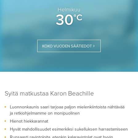
Helmikuu
30
°C
KOKO VUODEN SÄÄTIEDOT
Syitä matkustaa Karon Beachille
Luonnonkaunis saari tarjoaa paljon mielenkiintoista nähtävää
ja retkiohjelmamme on monipuolinen
Hienot hiekkarannat
Hyvät mahdollisuudet esimerkiksi sukelluksen harrastamiseen
Runsaasti ravintoloita, etenkin kalaravintolat ovat hyvin