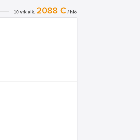
2088 €
10 vrk alk.
/ hlö