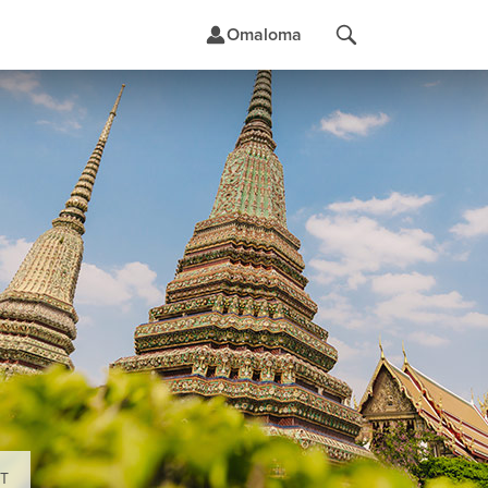
Omaloma
t
UT