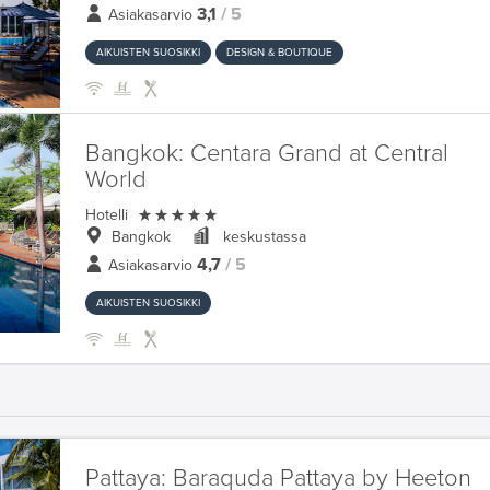
3,1
/ 5
Asiakasarvio
AIKUISTEN SUOSIKKI
DESIGN & BOUTIQUE
Bangkok:
Centara Grand at Central
World

Hotelli
Bangkok
keskustassa
4,7
/ 5
Asiakasarvio
AIKUISTEN SUOSIKKI
Pattaya:
Baraquda Pattaya by Heeton