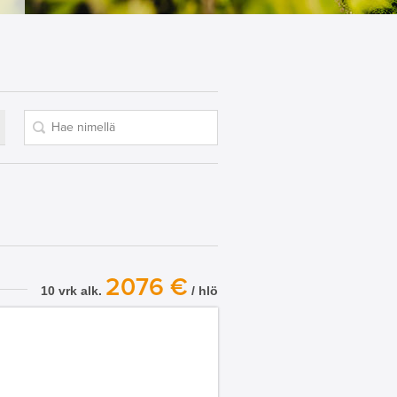
2076 €
10 vrk alk.
/ hlö