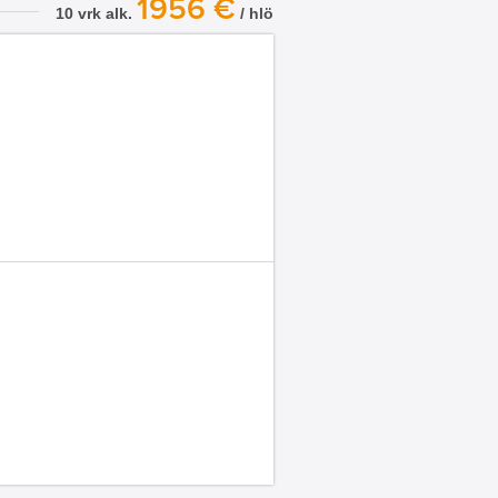
1956 €
10 vrk alk.
/ hlö