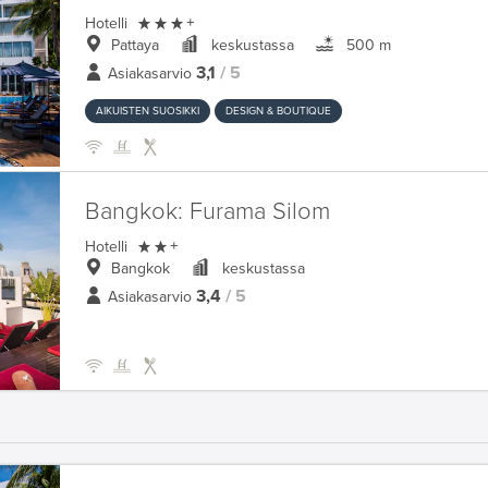

Hotelli
+
Pattaya
keskustassa
500 m
3,1
/ 5
Asiakasarvio
AIKUISTEN SUOSIKKI
DESIGN & BOUTIQUE
Bangkok:
Furama Silom

Hotelli
+
Bangkok
keskustassa
3,4
/ 5
Asiakasarvio