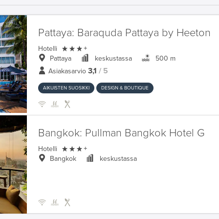
Pattaya:
Baraquda Pattaya by Heeton

Hotelli
+
Pattaya
keskustassa
500 m
3,1
/ 5
Asiakasarvio
AIKUISTEN SUOSIKKI
DESIGN & BOUTIQUE
Bangkok:
Pullman Bangkok Hotel G

Hotelli
+
Bangkok
keskustassa