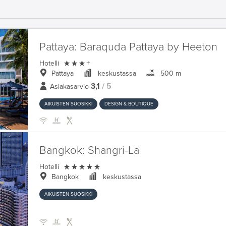
Pattaya:
Baraquda Pattaya by Heeton

Hotelli
+
Pattaya
keskustassa
500 m
3,1
/ 5
Asiakasarvio
AIKUISTEN SUOSIKKI
DESIGN & BOUTIQUE
Bangkok:
Shangri-La

Hotelli
Bangkok
keskustassa
AIKUISTEN SUOSIKKI