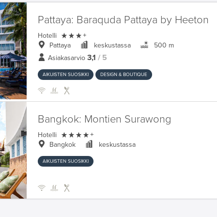
Pattaya:
Baraquda Pattaya by Heeton

Hotelli
+
Pattaya
keskustassa
500 m
3,1
/ 5
Asiakasarvio
AIKUISTEN SUOSIKKI
DESIGN & BOUTIQUE
Bangkok:
Montien Surawong

Hotelli
+
Bangkok
keskustassa
AIKUISTEN SUOSIKKI