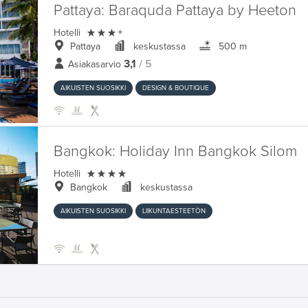
Pattaya:
Baraquda Pattaya by Heeton

Hotelli
+
Pattaya
keskustassa
500 m
3,1
/ 5
Asiakasarvio
AIKUISTEN SUOSIKKI
DESIGN & BOUTIQUE
Bangkok:
Holiday Inn Bangkok Silom

Hotelli
Bangkok
keskustassa
AIKUISTEN SUOSIKKI
LIIKUNTAESTEETÖN