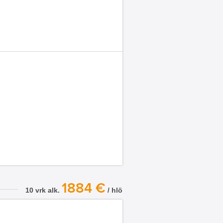
1884 €
10 vrk alk.
/ hlö