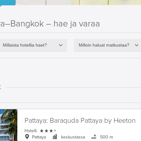
ya–Bangkok – hae ja varaa
Millaista hotellia haet?
Milloin haluat matkustaa?
K
Pattaya:
Baraquda Pattaya by Heeton

Hotelli
+
Pattaya
keskustassa
500 m