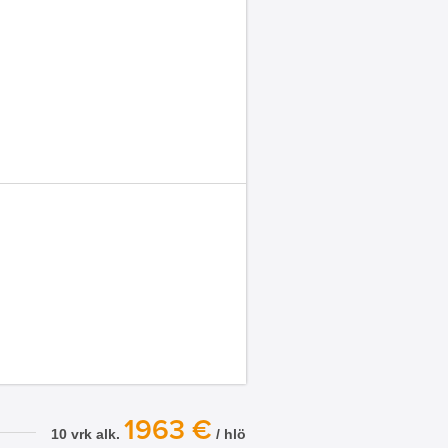
1963 €
10 vrk alk.
/ hlö