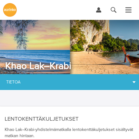
Khao Lak–Krabi
TIETOA
LENTOKENTTÄKULJETUKSET
Khao Lak–Krabi-yhdistelmämatkalla lentokenttäkuljetukset sisältyvät
matkan hintaan.