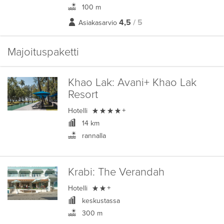
100 m
4,5
/ 5
Asiakasarvio
Majoituspaketti
Khao Lak:
Avani+ Khao Lak
Resort

Hotelli
+
14 km
rannalla
Krabi:
The Verandah

Hotelli
+
keskustassa
300 m