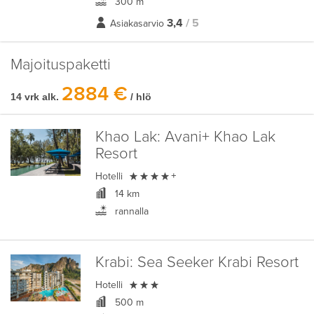
300 m
3,4
/ 5
Asiakasarvio
Majoituspaketti
2884 €
14 vrk alk.
/ hlö
Khao Lak:
Avani+ Khao Lak
Resort

Hotelli
+
14 km
rannalla
Krabi:
Sea Seeker Krabi Resort

Hotelli
500 m