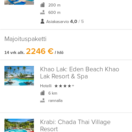
200 m
600 m
4,0
/ 5
Asiakasarvio
Majoituspaketti
2246 €
14 vrk alk.
/ hlö
Khao Lak:
Eden Beach Khao
Lak Resort & Spa

Hotelli
+
6 km
rannalla
Krabi:
Chada Thai Village
Resort