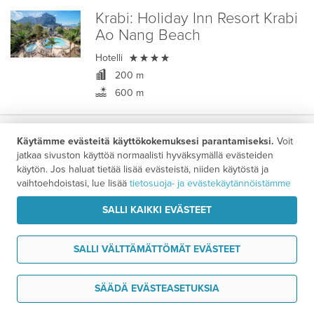
Krabi:
Holiday Inn Resort Krabi
Ao Nang Beach

Hotelli
200 m
600 m
Majoituspaketti
Käytämme evästeitä käyttökokemuksesi parantamiseksi.
Voit
jatkaa sivuston käyttöä normaalisti hyväksymällä evästeiden
2602 €
käytön. Jos haluat tietää lisää evästeistä, niiden käytöstä ja
14 vrk alk.
/ hlö
vaihtoehdoistasi, lue lisää
tietosuoja- ja evästekäytännöistämme
Khao Lak:
Eden Beach Khao
SALLI KAIKKI EVÄSTEET
Lak Resort & Spa

SALLI VÄLTTÄMÄTTÖMÄT EVÄSTEET
Hotelli
+
6 km
Tarvitsen tukea
rannalla
SÄÄDÄ EVÄSTEASETUKSIA