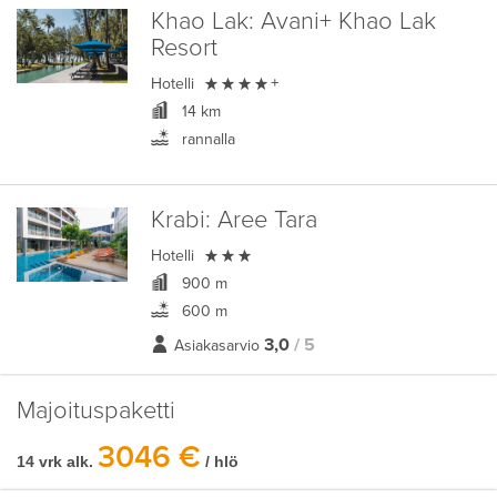
Khao Lak:
Avani+ Khao Lak
Resort

Hotelli
+
14 km
rannalla
Krabi:
Aree Tara

Hotelli
900 m
600 m
3,0
/ 5
Asiakasarvio
Majoituspaketti
3046 €
14 vrk alk.
/ hlö