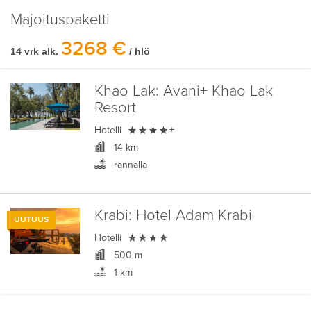
Majoituspaketti
3268 €
14 vrk alk.
/ hlö
Khao Lak:
Avani+ Khao Lak
Resort

Hotelli
+
14 km
rannalla
Krabi:
Hotel Adam Krabi
UUTUUS

Hotelli
500 m
1 km