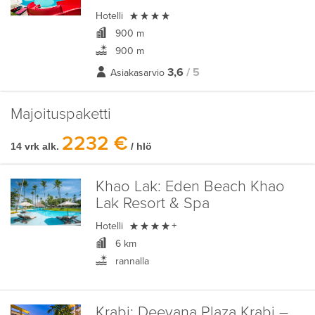

Hotelli
900 m
900 m
3,6
/ 5
Asiakasarvio
Majoituspaketti
2232 €
14 vrk alk.
/ hlö
Khao Lak:
Eden Beach Khao
Lak Resort & Spa

Hotelli
+
6 km
rannalla
Krabi:
Deevana Plaza Krabi –