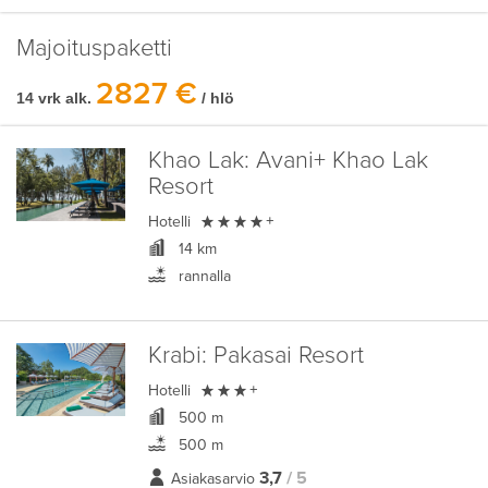
Majoituspaketti
2827 €
14 vrk alk.
/ hlö
Khao Lak:
Avani+ Khao Lak
Resort

Hotelli
+
14 km
rannalla
Krabi:
Pakasai Resort

Hotelli
+
500 m
500 m
3,7
/ 5
Asiakasarvio