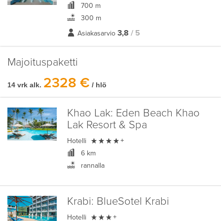
700 m
300 m
3,8
/ 5
Asiakasarvio
Majoituspaketti
2328 €
14 vrk alk.
/ hlö
Khao Lak:
Eden Beach Khao
Lak Resort & Spa

Hotelli
+
6 km
rannalla
Krabi:
BlueSotel Krabi

Hotelli
+