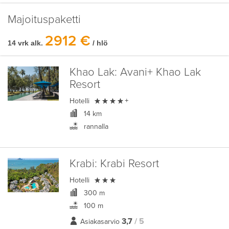
Majoituspaketti
2912 €
14 vrk alk.
/ hlö
Khao Lak:
Avani+ Khao Lak
Resort

Hotelli
+
14 km
rannalla
Krabi:
Krabi Resort

Hotelli
300 m
100 m
3,7
/ 5
Asiakasarvio