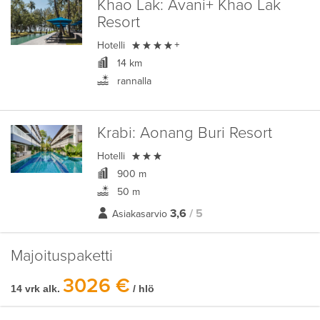
Khao Lak:
Avani+ Khao Lak
Resort

Hotelli
+
14 km
rannalla
Krabi:
Aonang Buri Resort

Hotelli
900 m
50 m
3,6
/ 5
Asiakasarvio
Majoituspaketti
3026 €
14 vrk alk.
/ hlö