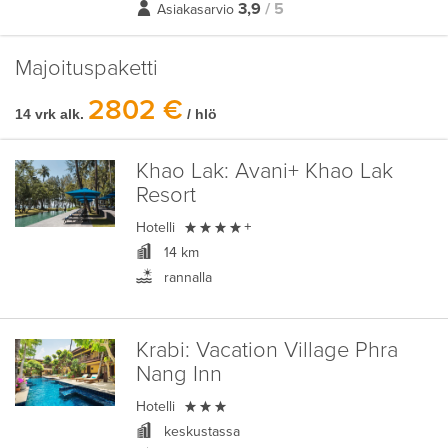
3,9
/ 5
Asiakasarvio
Majoituspaketti
2802 €
14 vrk alk.
/ hlö
Khao Lak:
Avani+ Khao Lak
Resort

Hotelli
+
14 km
rannalla
Krabi:
Vacation Village Phra
Nang Inn

Hotelli
keskustassa