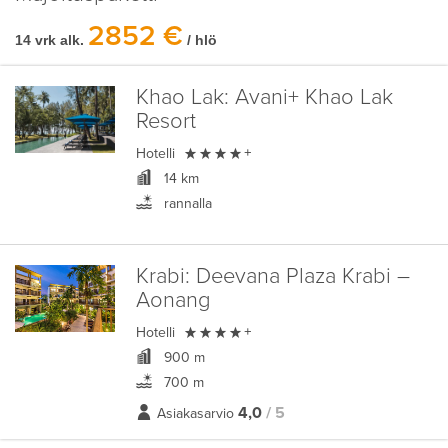
2852 €
14 vrk alk.
/ hlö
Khao Lak:
Avani+ Khao Lak
Resort

Hotelli
+
14 km
rannalla
Krabi:
Deevana Plaza Krabi –
Aonang

Hotelli
+
900 m
700 m
4,0
/ 5
Asiakasarvio