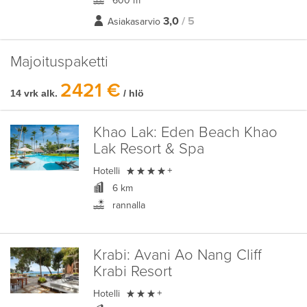
600 m
3,0
/ 5
Asiakasarvio
Majoituspaketti
2421 €
14 vrk alk.
/ hlö
Khao Lak:
Eden Beach Khao
Lak Resort & Spa

Hotelli
+
6 km
rannalla
Krabi:
Avani Ao Nang Cliff
Krabi Resort

Hotelli
+