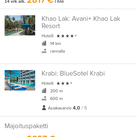
2817 €
14 vrk alk.
/ hlö
Khao Lak:
Avani+ Khao Lak
Resort

Hotelli
+
14 km
rannalla
Krabi:
BlueSotel Krabi

Hotelli
+
200 m
600 m
4,0
/ 5
Asiakasarvio
Majoituspaketti