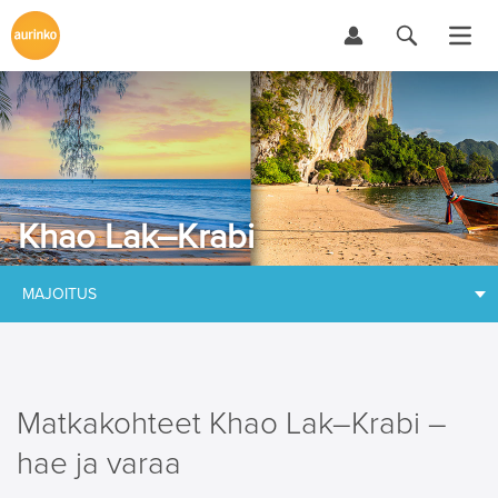
Khao Lak–Krabi
MAJOITUS
Matkakohteet Khao Lak–Krabi –
hae ja varaa