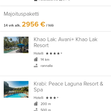
Majoituspaketti
2956 €
14 vrk alk.
/ hlö
Khao Lak:
Avani+ Khao Lak
Resort

Hotelli
+
14 km
rannalla
Krabi:
Peace Laguna Resort &
Spa

Hotelli
+
200 m
500 m