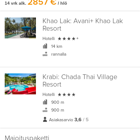
2857 €
14 vrk alk.
/ hlö
Khao Lak:
Avani+ Khao Lak
Resort

Hotelli
+
14 km
rannalla
Krabi:
Chada Thai Village
Resort

Hotelli
900 m
900 m
3,6
/ 5
Asiakasarvio
Majoituspaketti