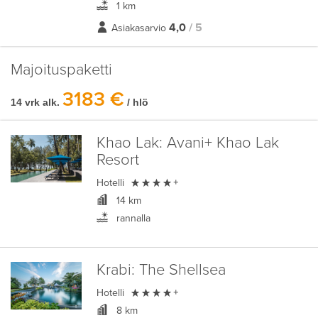
1 km
4,0
/ 5
Asiakasarvio
Majoituspaketti
3183 €
14 vrk alk.
/ hlö
Khao Lak:
Avani+ Khao Lak
Resort

Hotelli
+
14 km
rannalla
Krabi:
The Shellsea

Hotelli
+
8 km