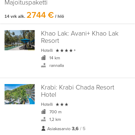
Majoituspaketti
2744 €
14 vrk alk.
/ hlö
Khao Lak:
Avani+ Khao Lak
Resort

Hotelli
+
14 km
rannalla
Krabi:
Krabi Chada Resort
Hotel

Hotelli
700 m
1,2 km
3,6
/ 5
Asiakasarvio