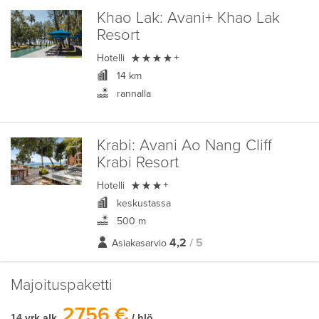
Khao Lak:
Avani+ Khao Lak
Resort

Hotelli
+
14 km
rannalla
Krabi:
Avani Ao Nang Cliff
Krabi Resort

Hotelli
+
keskustassa
500 m
4,2
/ 5
Asiakasarvio
Majoituspaketti
2756 €
14 vrk alk.
/ hlö