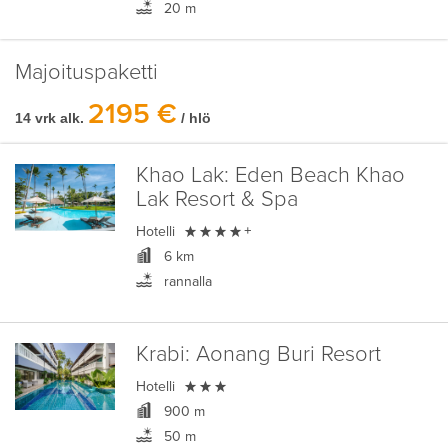
20 m
Majoituspaketti
2195 €
14 vrk alk.
/ hlö
Khao Lak:
Eden Beach Khao
Lak Resort & Spa

Hotelli
+
6 km
rannalla
Krabi:
Aonang Buri Resort

Hotelli
900 m
50 m