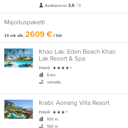
3,6
/ 5
Asiakasarvio
Majoituspaketti
2609 €
14 vrk alk.
/ hlö
Khao Lak:
Eden Beach Khao
Lak Resort & Spa

Hotelli
+
6 km
rannalla
Krabi:
Aonang Villa Resort

Hotelli
+
100 m
100 m