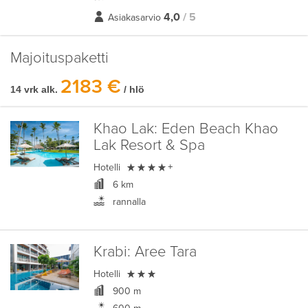
4,0
/ 5
Asiakasarvio
Majoituspaketti
2183 €
14 vrk alk.
/ hlö
Khao Lak:
Eden Beach Khao
Lak Resort & Spa

Hotelli
+
6 km
rannalla
Krabi:
Aree Tara

Hotelli
900 m