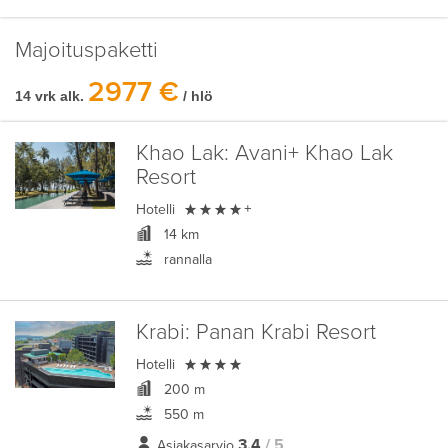
Majoituspaketti
2977 €
14 vrk alk.
/ hlö
Khao Lak:
Avani+ Khao Lak
Resort

Hotelli
+
14 km
rannalla
Krabi:
Panan Krabi Resort

Hotelli
200 m
550 m
3,4
/ 5
Asiakasarvio