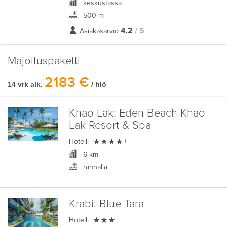
keskustassa
500 m
4,2
/ 5
Asiakasarvio
Majoituspaketti
2183 €
14 vrk alk.
/ hlö
Khao Lak:
Eden Beach Khao
Lak Resort & Spa

Hotelli
+
6 km
rannalla
Krabi:
Blue Tara

Hotelli