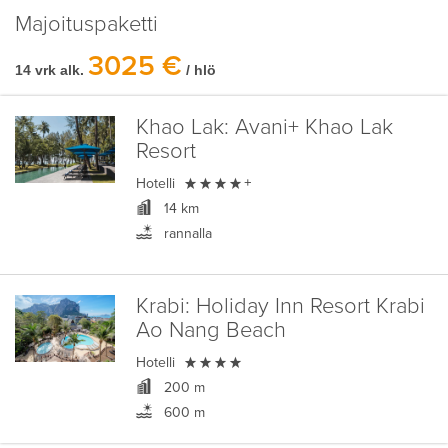
Majoituspaketti
3025 €
14 vrk alk.
/ hlö
Khao Lak:
Avani+ Khao Lak
Resort

Hotelli
+
14 km
rannalla
Krabi:
Holiday Inn Resort Krabi
Ao Nang Beach

Hotelli
200 m
600 m