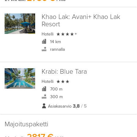
Khao Lak:
Avani+ Khao Lak
Resort

Hotelli
+
14 km
rannalla
Krabi:
Blue Tara

Hotelli
700 m
300 m
3,8
/ 5
Asiakasarvio
Majoituspaketti