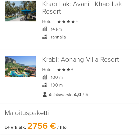
Khao Lak:
Avani+ Khao Lak
Resort

Hotelli
+
14 km
rannalla
Krabi:
Aonang Villa Resort

Hotelli
+
100 m
100 m
4,0
/ 5
Asiakasarvio
Majoituspaketti
2756 €
14 vrk alk.
/ hlö