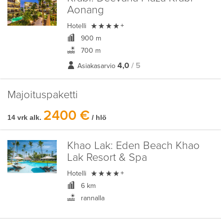
Aonang

Hotelli
+
900 m
700 m
4,0
/ 5
Asiakasarvio
Majoituspaketti
2400 €
14 vrk alk.
/ hlö
Khao Lak:
Eden Beach Khao
Lak Resort & Spa

Hotelli
+
6 km
rannalla