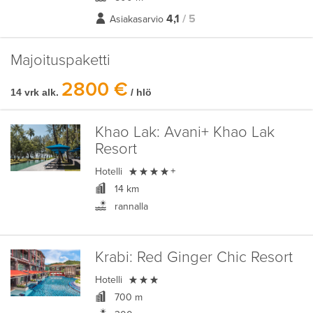
4,1
/ 5
Asiakasarvio
Majoituspaketti
2800 €
14 vrk alk.
/ hlö
Khao Lak:
Avani+ Khao Lak
Resort

Hotelli
+
14 km
rannalla
Krabi:
Red Ginger Chic Resort

Hotelli
700 m