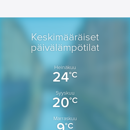
Keskimääräiset
päivälämpötilat
Heinäkuu
24
°C
Syyskuu
20
°C
Marraskuu
9
°C