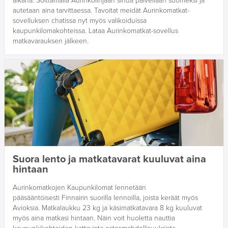
aikana. Soittamalla Aurinkolinjaan sinua palvellaan suomeksi ja
autetaan aina tarvittaessa. Tavoitat meidät Aurinkomatkat-
sovelluksen chatissa nyt myös valikoiduissa
kaupunkilomakohteissa. Lataa Aurinkomatkat-sovellus
matkavarauksen jälkeen.
Suora lento ja matkatavarat kuuluvat aina
hintaan
Aurinkomatkojen Kaupunkilomat lennetään
pääsääntöisesti Finnairin suorilla lennoilla, joista keräät myös
Avioksia. Matkalaukku 23 kg ja käsimatkatavara 8 kg kuuluvat
myös aina matkasi hintaan. Näin voit huoletta nauttia