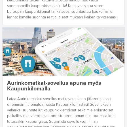
kaupunkikohteiden kattavista ostosmahdollisuuksista
spontaaneilla kaupunkiseikkailuilla! Kutsuvat sinua sitten
Euroopan kaupunkilomat tai katseesi suuntautuu kaukomaille,
lennät lomalle suorinta reittiä ja saat mukaan kaiken tarvitsemasi.
Aurinkomatkat-sovellus apuna myös
Kaupunkilomalla
Lataa Aurinkomatkat-sovellus matkavarauksen jälkeen ja saat
enemmän irti omatoimisesta Kaupunkilomastasi! Sovelluksen
valmiiksi suunnitellut kaupunkikierrokset sekä mielenkiintoiset
paikallisvinkit varmistavat onnistuneen loman niin uudessa kuin
tutussakin kaupungissa. Suunnista sovelluksen ilman