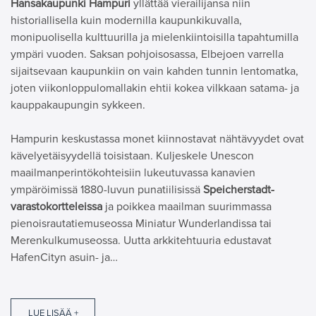
Hansakaupunki Hampuri
yllättää vierailijansa niin
historiallisella kuin modernilla kaupunkikuvalla,
monipuolisella kulttuurilla ja mielenkiintoisilla tapahtumilla
ympäri vuoden. Saksan pohjoisosassa, Elbejoen varrella
sijaitsevaan kaupunkiin on vain kahden tunnin lentomatka,
joten viikonloppulomallakin ehtii kokea vilkkaan satama- ja
kauppakaupungin sykkeen.
Hampurin keskustassa monet kiinnostavat nähtävyydet ovat
kävelyetäisyydellä toisistaan. Kuljeskele Unescon
maailmanperintökohteisiin lukeutuvassa kanavien
ympäröimissä 1880-luvun punatiilisissä
Speicherstadt-
varastokortteleissa
ja poikkea maailman suurimmassa
pienoisrautatiemuseossa Miniatur Wunderlandissa tai
Merenkulkumuseossa. Uutta arkkitehtuuria edustavat
HafenCityn asuin- ja…
LUE LISÄÄ +