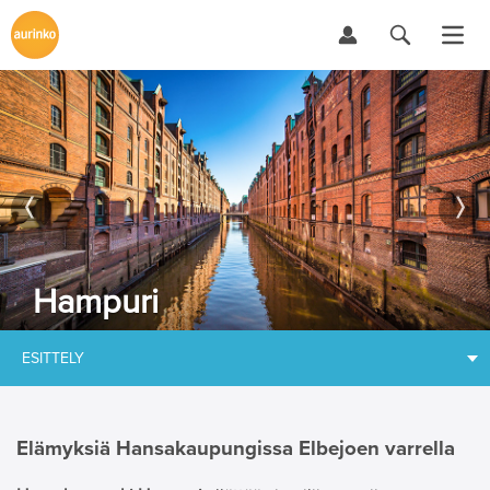
Hampuri
ESITTELY
Elämyksiä Hansakaupungissa Elbejoen varrella