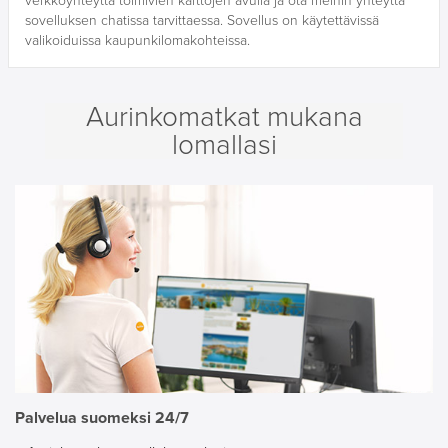
verkkoyhteyttä toimivien karttojen avulla ja ota meihin yhteyttä
sovelluksen chatissa tarvittaessa. Sovellus on käytettävissä
valikoiduissa kaupunkilomakohteissa.
Aurinkomatkat mukana
lomallasi
Palvelua suomeksi 24/7