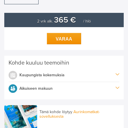
365 €
2 vrk alk.
/ hlö
VARAA
Kohde kuuluu teemoihin
Kaupungista kokemuksia
Aikuiseen makuun
Tämä kohde löytyy
Aurinkomatkat-
sovelluksesta