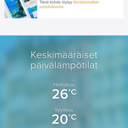
Tämä kohde löytyy
Aurinkomatkat-
sovelluksesta
Keskimääräiset
päivälämpötilat
Heinäkuu
26
°C
Syyskuu
20
°C