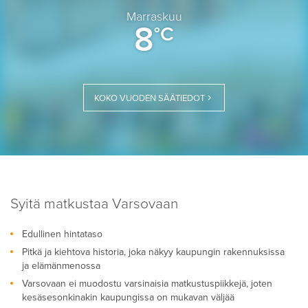
Marraskuu
8
°C
KOKO VUODEN SÄÄTIEDOT
Syitä matkustaa Varsovaan
Edullinen hintataso
Pitkä ja kiehtova historia, joka näkyy kaupungin rakennuksissa
ja elämänmenossa
Varsovaan ei muodostu varsinaisia matkustuspiikkejä, joten
kesäsesonkinakin kaupungissa on mukavan väljää