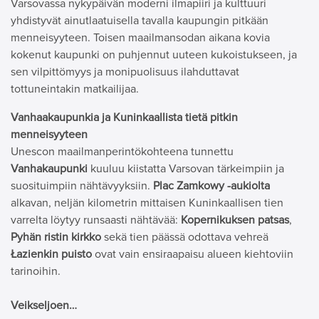
Varsovassa nykypäivän moderni ilmapiiri ja kulttuuri
yhdistyvät ainutlaatuisella tavalla kaupungin pitkään
menneisyyteen. Toisen maailmansodan aikana kovia
kokenut kaupunki on puhjennut uuteen kukoistukseen, ja
sen vilpittömyys ja monipuolisuus ilahduttavat
tottuneintakin matkailijaa.
Vanhaakaupunkia ja Kuninkaallista tietä pitkin
menneisyyteen
Unescon maailmanperintökohteena tunnettu
Vanhakaupunki
kuuluu kiistatta Varsovan tärkeimpiin ja
suosituimpiin nähtävyyksiin.
Plac Zamkowy -aukiolta
alkavan, neljän kilometrin mittaisen Kuninkaallisen tien
varrelta löytyy runsaasti nähtävää:
Kopernikuksen patsas
,
Pyhän ristin kirkko
sekä tien päässä odottava vehreä
Łazienkin puisto
ovat vain ensiraapaisu alueen kiehtoviin
tarinoihin.
Veikseljoen…