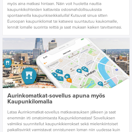
myös aina matkasi hintaan. Näin voit huoletta nauttia
kaupunkikohteiden kattavista ostosmahdollisuuksista
spontaaneilla kaupunkiseikkailuilla! Kutsuvat sinua sitten
Euroopan kaupunkilomat tai katseesi suuntautuu kaukomaille,
lennät lomalle suorinta reittiä ja saat mukaan kaiken tarvitsemasi.
Aurinkomatkat-sovellus apuna myös
Kaupunkilomalla
Lataa Aurinkomatkat-sovellus matkavarauksen jälkeen ja saat
enemmän irti omatoimisesta Kaupunkilomastasi! Sovelluksen
valmiiksi suunnitellut kaupunkikierrokset sekä mielenkiintoiset
paikallisvinkit varmistavat onnistuneen loman niin uudessa kuin