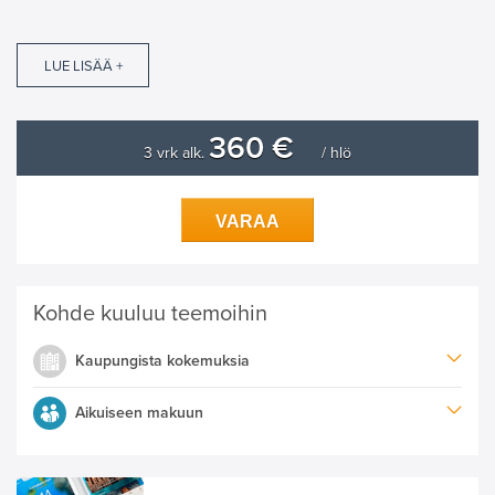
LUE LISÄÄ +
360 €
3 vrk alk.
/ hlö
VARAA
Kohde kuuluu teemoihin
Kaupungista kokemuksia
Aikuiseen makuun