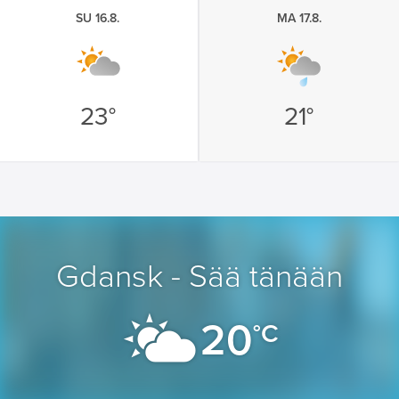
SU 16.8.
MA 17.8.
23°
21°
Gdansk - Sää tänään
20
°C