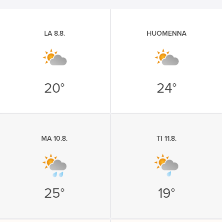
LA 8.8.
HUOMENNA
20°
24°
MA 10.8.
TI 11.8.
25°
19°