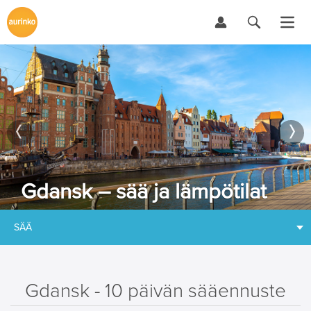
Gdansk – sää ja lämpötilat
SÄÄ
Gdansk - 10 päivän sääennuste