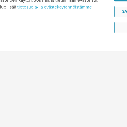
steiden käytön. Jos haluat tietää lisää evästeistä,
lue lisää
tietosuoja- ja evästekäytännöistämme
SA
ietää
Aurinkomatkat
an sisältyy
Asiakaspalvelu
 kysyttyä
Aurinkoheimo
n kanssa matkalla
Ura Aurinkomatkoilla