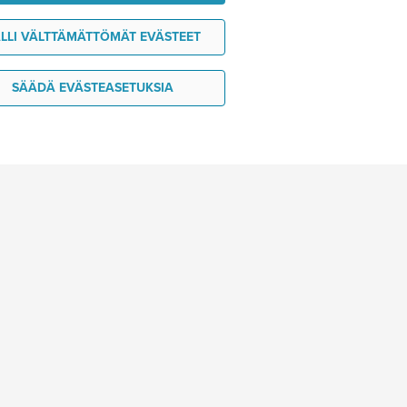
LLI VÄLTTÄMÄTTÖMÄT EVÄSTEET
SÄÄDÄ EVÄSTEASETUKSIA
Haluan ideoita matkaani
Tilaa uutiskirjeemme
ja voita 100 euron lahjakortti!
Tilaa uutiskirje