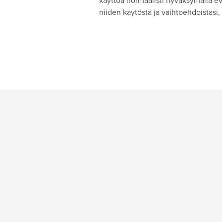
käyttöä normaalisti hyväksymällä evä
niiden käytöstä ja vaihtoehdoistasi, 
Edut ja lisäpalvelut
Hyvä t
Edut
Hinta
Lahjakortti
Usein
Luksusta lomaan
Laste