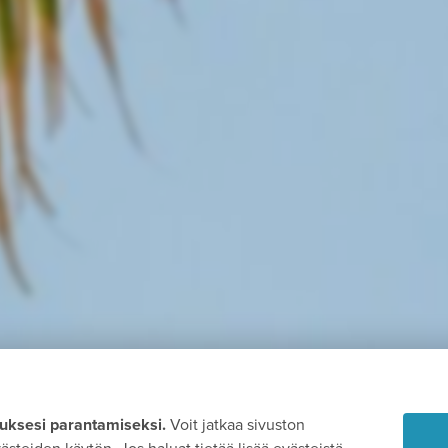
ksesi parantamiseksi.
Voit jatkaa sivuston