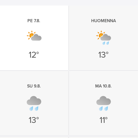
PE 7.8.
HUOMENNA
12°
13°
SU 9.8.
MA 10.8.
13°
11°