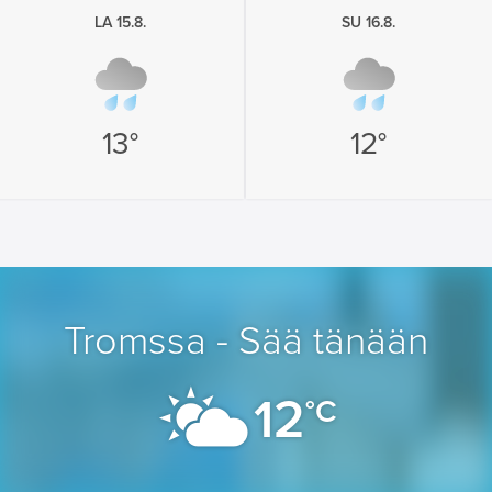
LA 15.8.
SU 16.8.
13°
12°
Tromssa - Sää tänään
12
°C