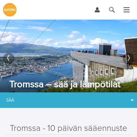
Tromssa – sää ja lämpötilat
SÄÄ
Tromssa - 10 päivän sääennuste