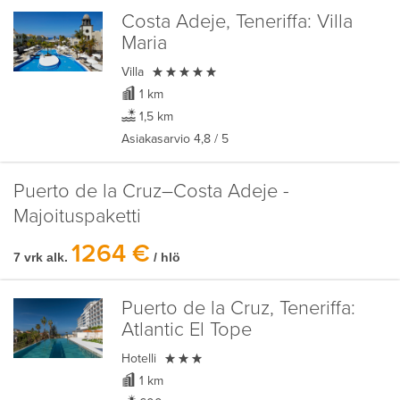
Costa Adeje, Teneriffa:
Villa
Maria

Villa
1 km
1,5 km
Asiakasarvio
4,8
/ 5
Puerto de la Cruz–Costa Adeje -
Majoituspaketti
1264 €
7 vrk alk.
/ hlö
Puerto de la Cruz, Teneriffa:
Atlantic El Tope

Hotelli
1 km