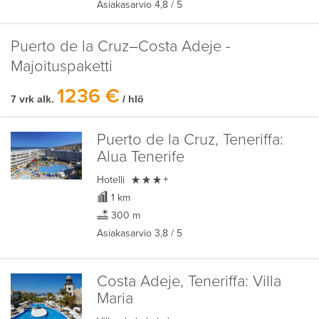
Asiakasarvio
4,8
/ 5
Puerto de la Cruz–Costa Adeje -
Majoituspaketti
1236 €
7 vrk alk.
/ hlö
Puerto de la Cruz, Teneriffa:
Alua Tenerife

Hotelli
+
1 km
300 m
Asiakasarvio
3,8
/ 5
Costa Adeje, Teneriffa:
Villa
Maria