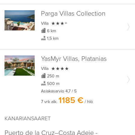
Parga Villas Collection

Villa
+
6 km
1,5 km
YasMyr Villas, Platanias

Villa
250 m
500 m
Asiakasarvio
4,7
/ 5
1185 €
7 vrk alk.
/ hlö
KANARIANSAARET
Puerto de la Cruz–Costa Adeje -