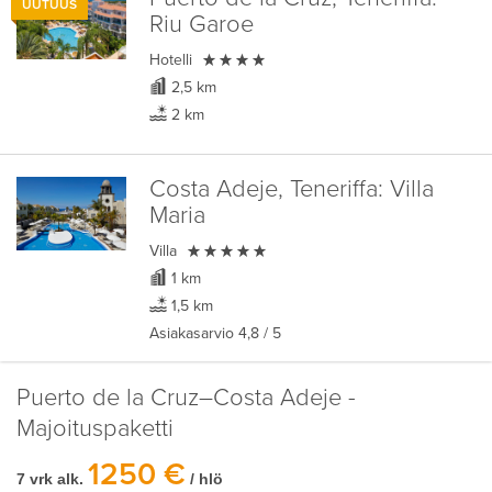
UUTUUS
Riu Garoe

Hotelli
2,5 km
2 km
Costa Adeje, Teneriffa:
Villa
Maria

Villa
1 km
1,5 km
Asiakasarvio
4,8
/ 5
Puerto de la Cruz–Costa Adeje -
Majoituspaketti
1250 €
7 vrk alk.
/ hlö