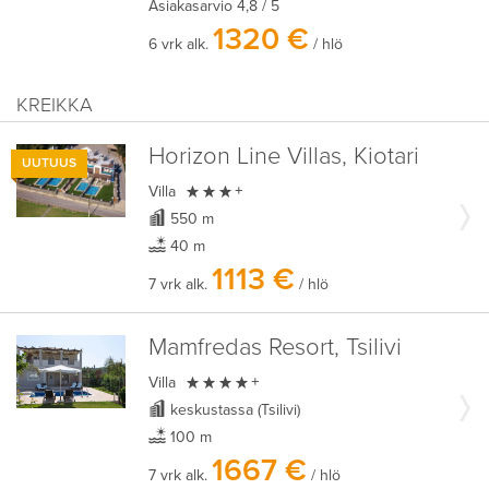
Asiakasarvio
4,8
/ 5
1320 €
6 vrk alk.
/ hlö
KREIKKA
Horizon Line Villas, Kiotari
UUTUUS

Villa
+
550 m
40 m
1113 €
7 vrk alk.
/ hlö
Mamfredas Resort, Tsilivi

Villa
+
keskustassa (Tsilivi)
100 m
1667 €
7 vrk alk.
/ hlö