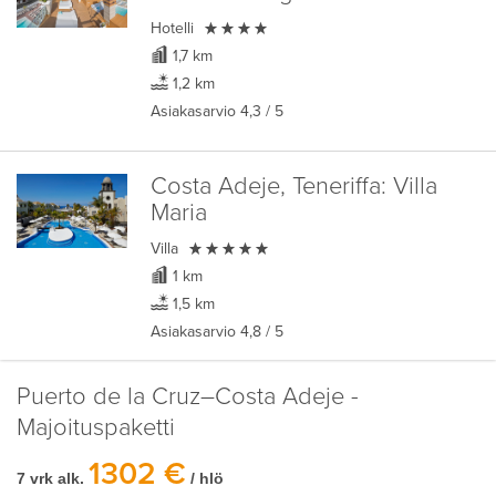

Hotelli
1,7 km
1,2 km
Asiakasarvio
4,3
/ 5
Costa Adeje, Teneriffa:
Villa
Maria

Villa
1 km
1,5 km
Asiakasarvio
4,8
/ 5
Puerto de la Cruz–Costa Adeje -
Majoituspaketti
1302 €
7 vrk alk.
/ hlö