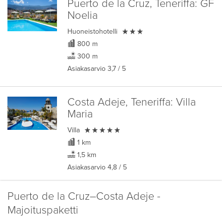
Puerto de la Cruz, Teneriffa:
GF
Noelia

Huoneistohotelli
800 m
300 m
Asiakasarvio
3,7
/ 5
Costa Adeje, Teneriffa:
Villa
Maria

Villa
1 km
1,5 km
Asiakasarvio
4,8
/ 5
Puerto de la Cruz–Costa Adeje -
Majoituspaketti