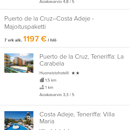
Asiakasarvio
4,8
/ 5
Puerto de la Cruz–Costa Adeje -
Majoituspaketti
1197 €
7 vrk alk.
/ hlö
Puerto de la Cruz, Teneriffa:
La
Carabela

Huoneistohotelli
1,5 km
1 km
Asiakasarvio
3,3
/ 5
Costa Adeje, Teneriffa:
Villa
Maria