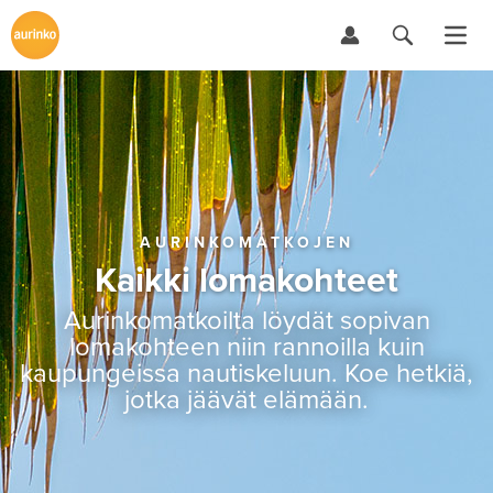
AURINKOMATKOJEN
Kaikki lomakohteet
Aurinkomatkoilta löydät sopivan
lomakohteen niin rannoilla kuin
kaupungeissa nautiskeluun. Koe hetkiä,
jotka jäävät elämään.