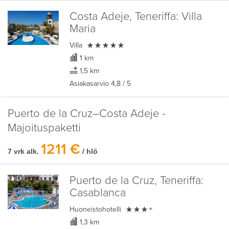
Costa Adeje, Teneriffa:
Villa
Maria

Villa
1 km
1,5 km
Asiakasarvio
4,8
/ 5
Puerto de la Cruz–Costa Adeje -
Majoituspaketti
1211 €
7 vrk alk.
/ hlö
Puerto de la Cruz, Teneriffa:
Casablanca

Huoneistohotelli
+
1,3 km