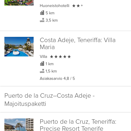

Huoneistohotelli
+
5 km
3,5 km
Costa Adeje, Teneriffa:
Villa
Maria

Villa
1 km
1,5 km
Asiakasarvio
4,8
/ 5
Puerto de la Cruz–Costa Adeje -
Majoituspaketti
Puerto de la Cruz, Teneriffa:
Precise Resort Tenerife