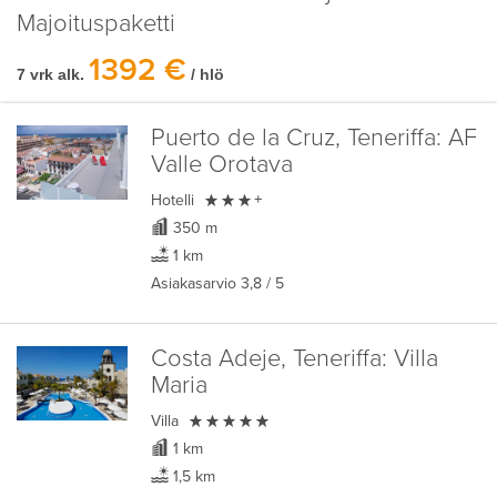
Majoituspaketti
1392 €
7 vrk alk.
/ hlö
Puerto de la Cruz, Teneriffa:
AF
Valle Orotava

Hotelli
+
350 m
1 km
Asiakasarvio
3,8
/ 5
Costa Adeje, Teneriffa:
Villa
Maria

Villa
1 km
1,5 km