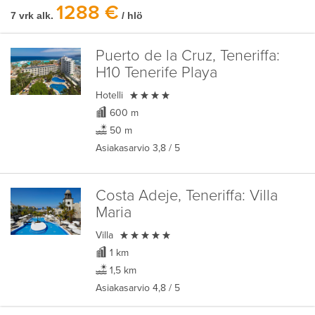
1288 €
7 vrk alk.
/ hlö
Puerto de la Cruz, Teneriffa:
H10 Tenerife Playa

Hotelli
600 m
50 m
Asiakasarvio
3,8
/ 5
Costa Adeje, Teneriffa:
Villa
Maria

Villa
1 km
1,5 km
Asiakasarvio
4,8
/ 5