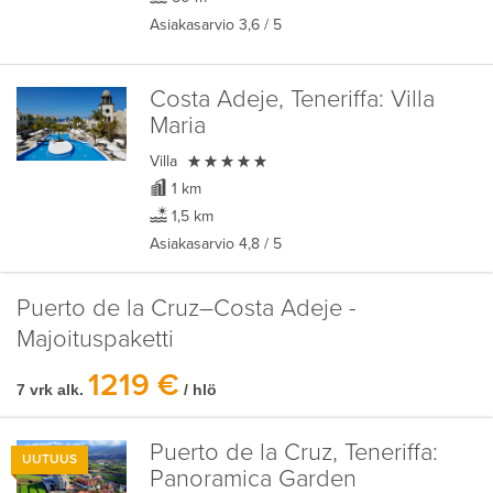
Asiakasarvio
3,6
/ 5
Costa Adeje, Teneriffa:
Villa
Maria

Villa
1 km
1,5 km
Asiakasarvio
4,8
/ 5
Puerto de la Cruz–Costa Adeje -
Majoituspaketti
1219 €
7 vrk alk.
/ hlö
Puerto de la Cruz, Teneriffa:
UUTUUS
Panoramica Garden