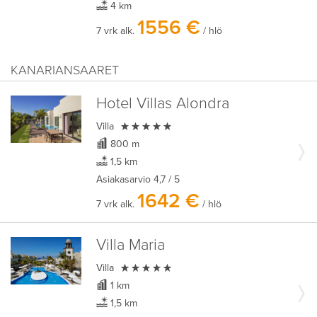
4 km
1556 €
7 vrk alk.
/ hlö
KANARIANSAARET
Hotel Villas Alondra

Villa
800 m
1,5 km
Asiakasarvio
4,7
/ 5
1642 €
7 vrk alk.
/ hlö
Villa Maria

Villa
1 km
1,5 km