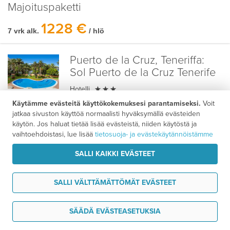
Majoituspaketti
1228 €
7 vrk alk.
/ hlö
Puerto de la Cruz, Teneriffa:
Sol Puerto de la Cruz Tenerife

Hotelli
500 m
Käytämme evästeitä käyttökokemuksesi parantamiseksi.
Voit
jatkaa sivuston käyttöä normaalisti hyväksymällä evästeiden
300 m
käytön. Jos haluat tietää lisää evästeistä, niiden käytöstä ja
Asiakasarvio
3,7
/ 5
vaihtoehdoistasi, lue lisää
tietosuoja- ja evästekäytännöistämme
SALLI KAIKKI EVÄSTEET
Costa Adeje, Teneriffa:
Villa
Maria
SALLI VÄLTTÄMÄTTÖMÄT EVÄSTEET

Villa
1 km
Tarvitsen tukea
SÄÄDÄ EVÄSTEASETUKSIA
1,5 km
Asiakasarvio
4,8
/ 5