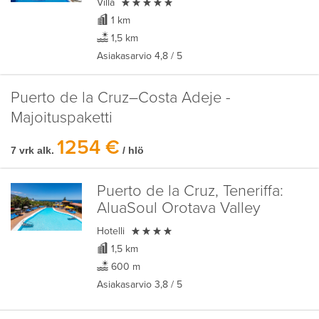

Villa
1 km
1,5 km
Asiakasarvio
4,8
/ 5
Puerto de la Cruz–Costa Adeje -
Majoituspaketti
1254 €
7 vrk alk.
/ hlö
Puerto de la Cruz, Teneriffa:
AluaSoul Orotava Valley

Hotelli
1,5 km
600 m
Asiakasarvio
3,8
/ 5