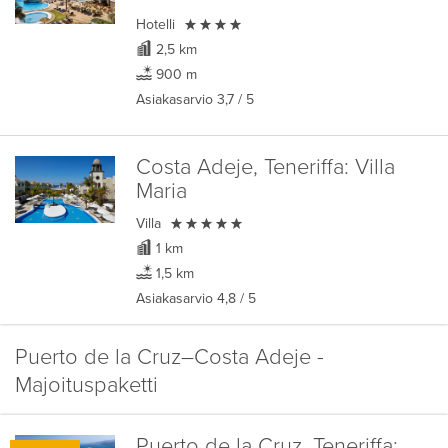

Hotelli
2,5 km
900 m
Asiakasarvio
3,7
/ 5
Costa Adeje, Teneriffa:
Villa
Maria

Villa
1 km
1,5 km
Asiakasarvio
4,8
/ 5
Puerto de la Cruz–Costa Adeje -
Majoituspaketti
Puerto de la Cruz, Teneriffa: