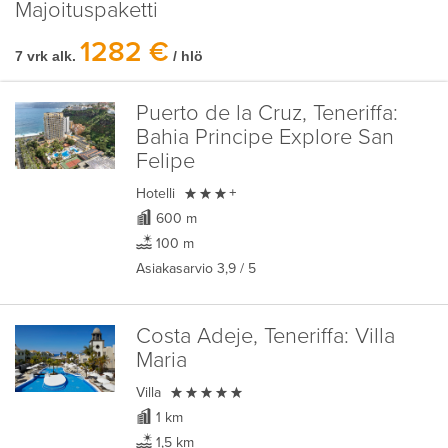
Majoituspaketti
1282 €
7 vrk alk.
/ hlö
Puerto de la Cruz, Teneriffa:
Bahia Principe Explore San
Felipe

Hotelli
+
600 m
100 m
Asiakasarvio
3,9
/ 5
Costa Adeje, Teneriffa:
Villa
Maria

Villa
1 km
1,5 km