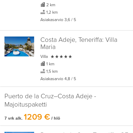
2 km
1,2 km
Asiakasarvio
3,6
/ 5
Costa Adeje, Teneriffa:
Villa
Maria

Villa
1 km
1,5 km
Asiakasarvio
4,8
/ 5
Puerto de la Cruz–Costa Adeje -
Majoituspaketti
1209 €
7 vrk alk.
/ hlö