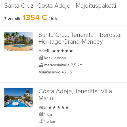
Santa Cruz–Costa Adeje - Majoituspaketti
1354 €
7 vrk alk.
/ hlö
Santa Cruz, Teneriffa :
Iberostar
Heritage Grand Mencey

Hotelli
keskustassa
merivesialtaille 2,5 km
Asiakasarvio
4,7
/ 5
Costa Adeje, Teneriffa:
Villa
Maria

Villa
1 km
1,5 km