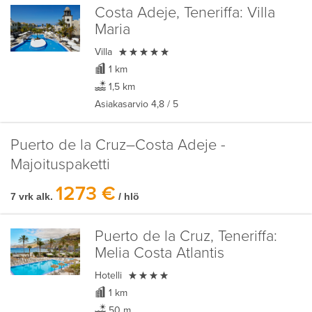
Costa Adeje, Teneriffa:
Villa
Maria

Villa
1 km
1,5 km
Asiakasarvio
4,8
/ 5
Puerto de la Cruz–Costa Adeje -
Majoituspaketti
1273 €
7 vrk alk.
/ hlö
Puerto de la Cruz, Teneriffa:
Melia Costa Atlantis

Hotelli
1 km
50 m