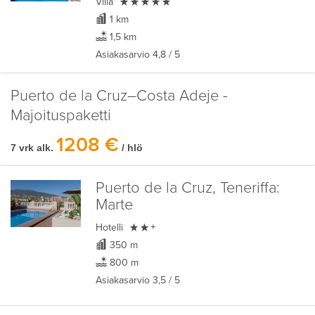

Villa
1 km
1,5 km
Asiakasarvio
4,8
/ 5
Puerto de la Cruz–Costa Adeje -
Majoituspaketti
1208 €
7 vrk alk.
/ hlö
Puerto de la Cruz, Teneriffa:
Marte

Hotelli
+
350 m
800 m
Asiakasarvio
3,5
/ 5