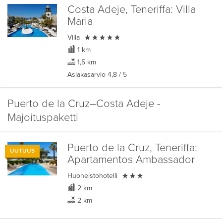
Costa Adeje, Teneriffa:
Villa
Maria

Villa
1 km
1,5 km
Asiakasarvio
4,8
/ 5
Puerto de la Cruz–Costa Adeje -
Majoituspaketti
Puerto de la Cruz, Teneriffa:
UUTUUS
Apartamentos Ambassador

Huoneistohotelli
2 km
2 km