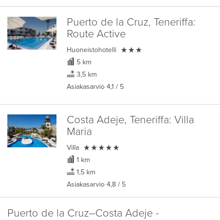
Puerto de la Cruz, Teneriffa:
Route Active

Huoneistohotelli
5 km
3,5 km
Asiakasarvio
4,1
/ 5
Costa Adeje, Teneriffa:
Villa
Maria

Villa
1 km
1,5 km
Asiakasarvio
4,8
/ 5
Puerto de la Cruz–Costa Adeje -