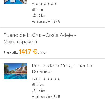

Villa
1 km
1,5 km
Asiakasarvio
4,8
/ 5
Puerto de la Cruz–Costa Adeje -
Majoituspaketti
1417 €
7 vrk alk.
/ hlö
Puerto de la Cruz, Teneriffa:
Botanico

Hotelli
2 km
1,5 km
Asiakasarvio
4,5
/ 5