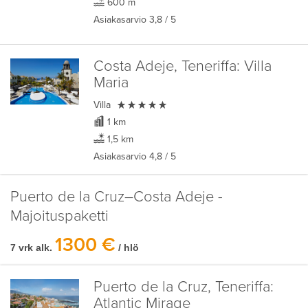
600 m
Asiakasarvio
3,8
/ 5
Costa Adeje, Teneriffa:
Villa
Maria

Villa
1 km
1,5 km
Asiakasarvio
4,8
/ 5
Puerto de la Cruz–Costa Adeje -
Majoituspaketti
1300 €
7 vrk alk.
/ hlö
Puerto de la Cruz, Teneriffa:
Atlantic Mirage