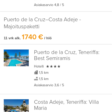
Asiakasarvio
4,8
/ 5
Puerto de la Cruz–Costa Adeje -
Majoituspaketti
1740 €
11 vrk alk.
/ hlö
Puerto de la Cruz, Teneriffa:
Best Semiramis

Hotelli
1,5 km
1,5 km
Asiakasarvio
3,6
/ 5
Costa Adeje, Teneriffa:
Villa
Maria