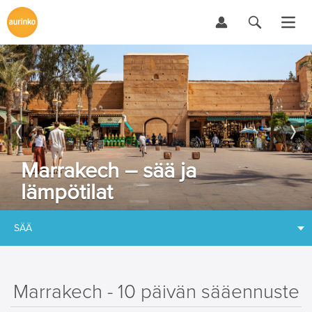
Marrakech – sää ja
lämpötilat
SÄÄ
Marrakech - 10 päivän sääennuste