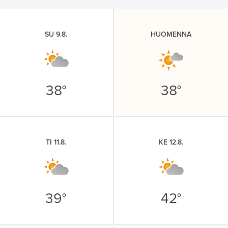
SU 9.8.
HUOMENNA
38°
38°
TI 11.8.
KE 12.8.
39°
42°