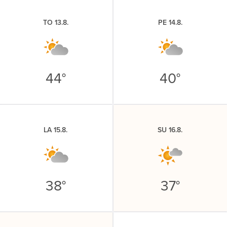
TO 13.8.
PE 14.8.
44°
40°
LA 15.8.
SU 16.8.
38°
37°