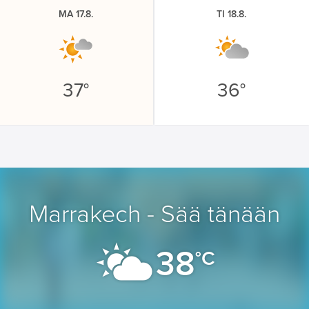
MA 17.8.
TI 18.8.
37°
36°
Marrakech - Sää tänään
38
°C