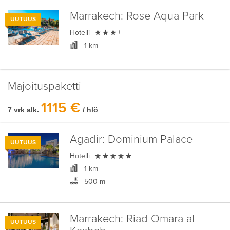
Marrakech:
Rose Aqua Park
UUTUUS

Hotelli
+
1 km
Majoituspaketti
1115 €
7 vrk alk.
/ hlö
Agadir:
Dominium Palace
UUTUUS

Hotelli
1 km
500 m
Marrakech:
Riad Omara al
UUTUUS