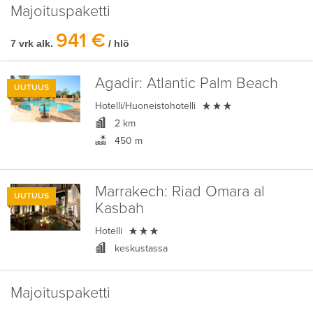
Majoituspaketti
941 €
7 vrk alk.
/ hlö
Agadir:
Atlantic Palm Beach
UUTUUS

Hotelli/Huoneistohotelli
2 km
450 m
Marrakech:
Riad Omara al
UUTUUS
Kasbah

Hotelli
keskustassa
Majoituspaketti