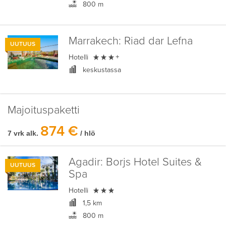
800 m
Marrakech:
Riad dar Lefna
UUTUUS

Hotelli
+
keskustassa
Majoituspaketti
874 €
7 vrk alk.
/ hlö
Agadir:
Borjs Hotel Suites &
UUTUUS
Spa

Hotelli
1,5 km
800 m