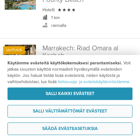

Hotelli
1 km
rannalla
Marrakech:
Riad Omara al
UUTUUS
Kasbah
Käytämme evästeitä käyttökokemuksesi parantamiseksi.
Voit

Hotelli
jatkaa sivuston käyttöä normaalisti hyväksymällä evästeiden
keskustassa
käytön. Jos haluat tietää lisää evästeistä, niiden käytöstä ja
vaihtoehdoistasi, lue lisää
tietosuoja- ja evästekäytännöistämme
Majoituspaketti
SALLI KAIKKI EVÄSTEET
1577 €
14 vrk alk.
/ hlö
SALLI VÄLTTÄMÄTTÖMÄT EVÄSTEET
Agadir:
Iberostar Waves
Tarvitsen tukea
UUTUUS
SÄÄDÄ EVÄSTEASETUKSIA
Founty Beach