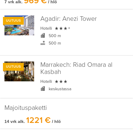
969 €
7 vrk alk.
/ hlö
Agadir:
Anezi Tower
UUTUUS

Hotelli
+
500 m
500 m
Marrakech:
Riad Omara al
UUTUUS
Kasbah

Hotelli
keskustassa
Majoituspaketti
1221 €
14 vrk alk.
/ hlö