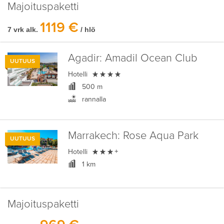
Majoituspaketti
1119 €
7 vrk alk.
/ hlö
Agadir:
Amadil Ocean Club
UUTUUS

Hotelli
500 m
rannalla
Marrakech:
Rose Aqua Park
UUTUUS

Hotelli
+
1 km
Majoituspaketti