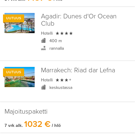
Agadir:
Dunes d'Or Ocean
UUTUUS
Club

Hotelli
400 m
rannalla
Marrakech:
Riad dar Lefna
UUTUUS

Hotelli
+
keskustassa
Majoituspaketti
1032 €
7 vrk alk.
/ hlö