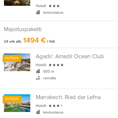

Hotelli
keskustassa
Majoituspaketti
1494 €
14 vrk alk.
/ hlö
Agadir:
Amadil Ocean Club
UUTUUS

Hotelli
500 m
rannalla
Marrakech:
Riad dar Lefna
UUTUUS

Hotelli
+
keskustassa