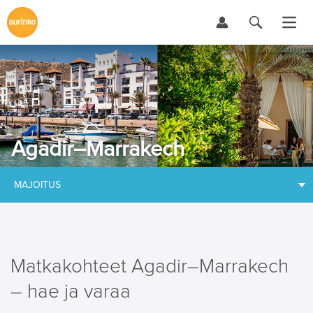
Agadir–Marrakech
MAJOITUS
Matkakohteet Agadir–Marrakech
– hae ja varaa