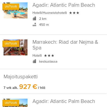
Agadir:
Atlantic Palm Beach
UUTUUS

Hotelli/Huoneistohotelli
2 km
450 m
Marrakech:
Riad dar Nejma &
UUTUUS
Spa

Hotelli
keskustassa
Majoituspaketti
927 €
7 vrk alk.
/ hlö
Agadir:
Atlantic Palm Beach
UUTUUS