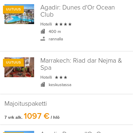
Agadir:
Dunes d'Or Ocean
UUTUUS
Club

Hotelli
400 m
rannalla
Marrakech:
Riad dar Nejma &
UUTUUS
Spa

Hotelli
keskustassa
Majoituspaketti
1097 €
7 vrk alk.
/ hlö