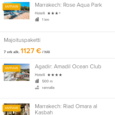
Marrakech:
Rose Aqua Park
UUTUUS

Hotelli
+
1 km
Majoituspaketti
1127 €
7 vrk alk.
/ hlö
Agadir:
Amadil Ocean Club
UUTUUS

Hotelli
500 m
rannalla
Marrakech:
Riad Omara al
UUTUUS
Kasbah