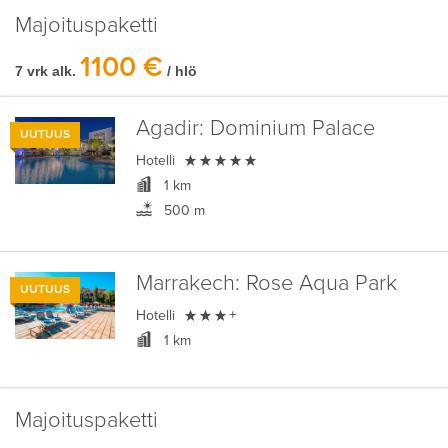
Majoituspaketti
1100 €
7 vrk alk.
/ hlö
Agadir:
Dominium Palace
UUTUUS

Hotelli
1 km
500 m
Marrakech:
Rose Aqua Park
UUTUUS

Hotelli
+
1 km
Majoituspaketti