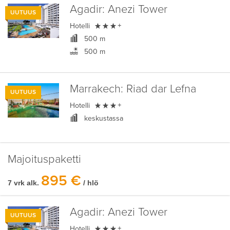
Agadir:
Anezi Tower
UUTUUS

Hotelli
+
500 m
500 m
Marrakech:
Riad dar Lefna
UUTUUS

Hotelli
+
keskustassa
Majoituspaketti
895 €
7 vrk alk.
/ hlö
Agadir:
Anezi Tower
UUTUUS

Hotelli
+