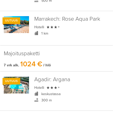
500 m
Marrakech:
Rose Aqua Park
UUTUUS

Hotelli
+
1 km
Majoituspaketti
1024 €
7 vrk alk.
/ hlö
Agadir:
Argana
UUTUUS

Hotelli
+
keskustassa
300 m