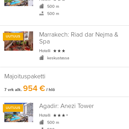
500 m
500 m
Marrakech:
Riad dar Nejma &
UUTUUS
Spa

Hotelli
keskustassa
Majoituspaketti
954 €
7 vrk alk.
/ hlö
Agadir:
Anezi Tower
UUTUUS

Hotelli
+
500 m