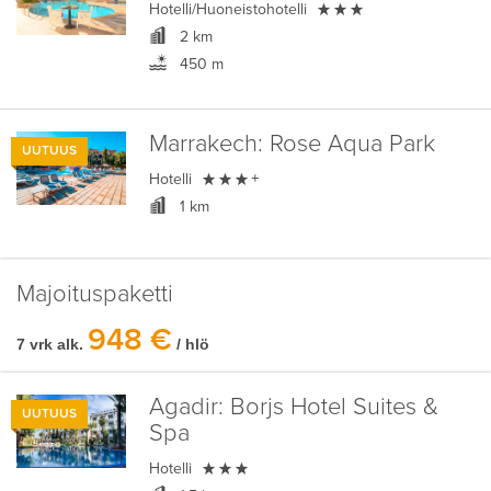

Hotelli/Huoneistohotelli
2 km
450 m
Marrakech:
Rose Aqua Park
UUTUUS

Hotelli
+
1 km
Majoituspaketti
948 €
7 vrk alk.
/ hlö
Agadir:
Borjs Hotel Suites &
UUTUUS
Spa

Hotelli