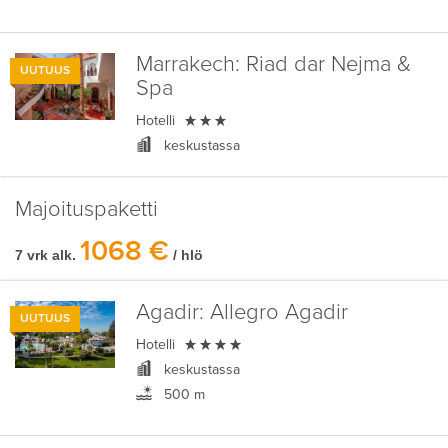
Marrakech:
Riad dar Nejma &
UUTUUS
Spa

Hotelli
keskustassa
Majoituspaketti
1068 €
7 vrk alk.
/ hlö
Agadir:
Allegro Agadir
UUTUUS

Hotelli
keskustassa
500 m