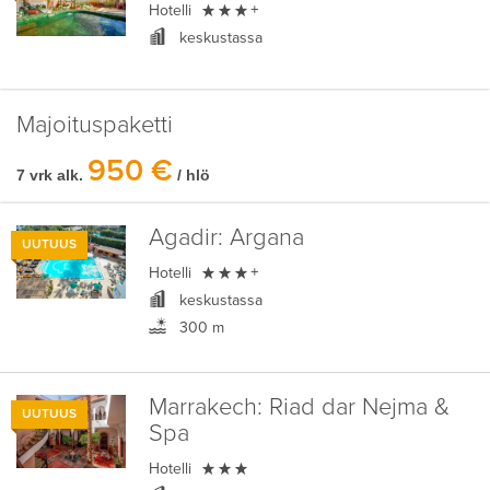

Hotelli
+
keskustassa
Majoituspaketti
950 €
7 vrk alk.
/ hlö
Agadir:
Argana
UUTUUS

Hotelli
+
keskustassa
300 m
Marrakech:
Riad dar Nejma &
UUTUUS
Spa

Hotelli