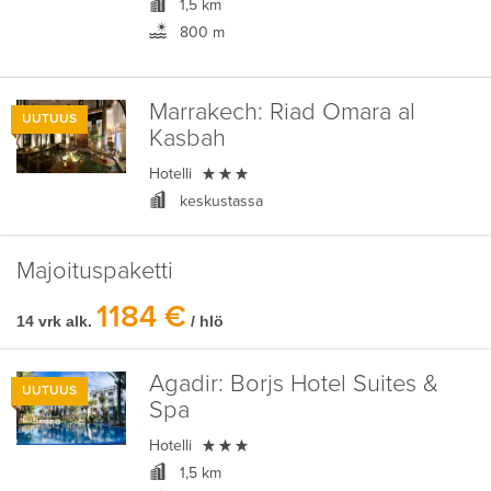
1,5 km
800 m
Marrakech:
Riad Omara al
UUTUUS
Kasbah

Hotelli
keskustassa
Majoituspaketti
1184 €
14 vrk alk.
/ hlö
Agadir:
Borjs Hotel Suites &
UUTUUS
Spa

Hotelli
1,5 km