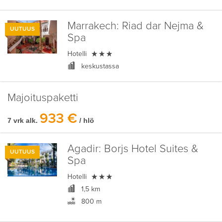
Marrakech:
Riad dar Nejma &
UUTUUS
Spa

Hotelli
keskustassa
Majoituspaketti
933 €
7 vrk alk.
/ hlö
Agadir:
Borjs Hotel Suites &
UUTUUS
Spa

Hotelli
1,5 km
800 m