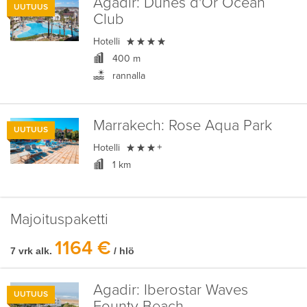
Agadir:
Dunes d'Or Ocean
UUTUUS
Club

Hotelli
400 m
rannalla
Marrakech:
Rose Aqua Park
UUTUUS

Hotelli
+
1 km
Majoituspaketti
1164 €
7 vrk alk.
/ hlö
Agadir:
Iberostar Waves
UUTUUS
Founty Beach