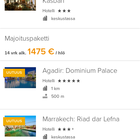
Kasbah

Hotelli
keskustassa
Majoituspaketti
1475 €
14 vrk alk.
/ hlö
Agadir:
Dominium Palace
UUTUUS

Hotelli
1 km
500 m
Marrakech:
Riad dar Lefna
UUTUUS

Hotelli
+
keskustassa