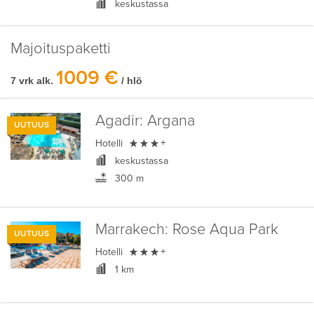
keskustassa
Majoituspaketti
1009 €
7 vrk alk.
/ hlö
Agadir:
Argana
UUTUUS

Hotelli
+
keskustassa
300 m
Marrakech:
Rose Aqua Park
UUTUUS

Hotelli
+
1 km