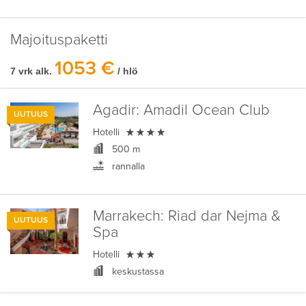
Majoituspaketti
1053 €
7 vrk alk.
/ hlö
Agadir:
Amadil Ocean Club
UUTUUS

Hotelli
500 m
rannalla
Marrakech:
Riad dar Nejma &
UUTUUS
Spa

Hotelli
keskustassa