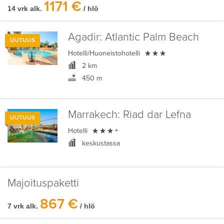
1171 €
14 vrk alk.
/ hlö
Agadir:
Atlantic Palm Beach
UUTUUS

Hotelli/Huoneistohotelli
2 km
450 m
Marrakech:
Riad dar Lefna
UUTUUS

Hotelli
+
keskustassa
Majoituspaketti
867 €
7 vrk alk.
/ hlö