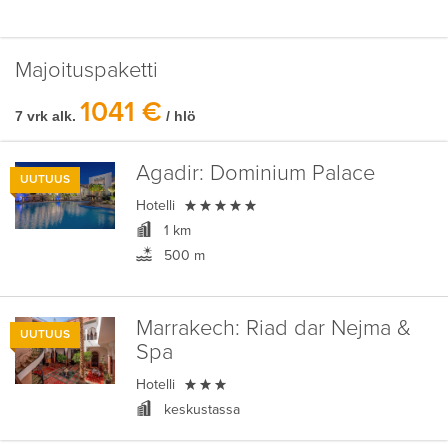
Majoituspaketti
1041 €
7 vrk alk.
/ hlö
Agadir:
Dominium Palace
UUTUUS

Hotelli
1 km
500 m
Marrakech:
Riad dar Nejma &
UUTUUS
Spa

Hotelli
keskustassa