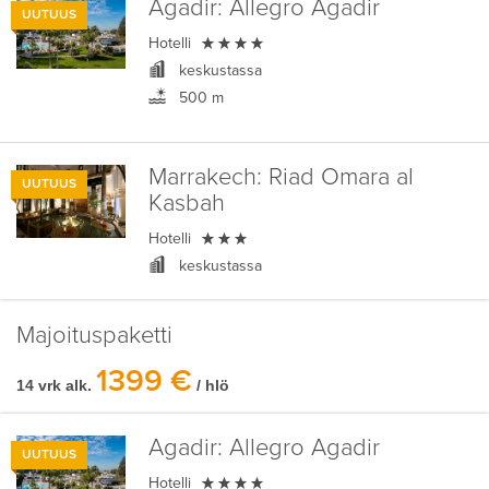
Agadir:
Allegro Agadir
UUTUUS

Hotelli
keskustassa
500 m
Marrakech:
Riad Omara al
UUTUUS
Kasbah

Hotelli
keskustassa
Majoituspaketti
1399 €
14 vrk alk.
/ hlö
Agadir:
Allegro Agadir
UUTUUS

Hotelli