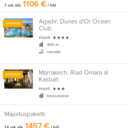
1106 €
7 vrk alk.
/ hlö
Agadir:
Dunes d'Or Ocean
UUTUUS
Club

Hotelli
400 m
rannalla
Marrakech:
Riad Omara al
UUTUUS
Kasbah

Hotelli
keskustassa
Majoituspaketti
1457 €
14 vrk alk.
/ hlö