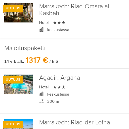
Marrakech:
Riad Omara al
UUTUUS
Kasbah

Hotelli
keskustassa
Majoituspaketti
1317 €
14 vrk alk.
/ hlö
Agadir:
Argana
UUTUUS

Hotelli
+
keskustassa
300 m
Marrakech:
Riad dar Lefna
UUTUUS