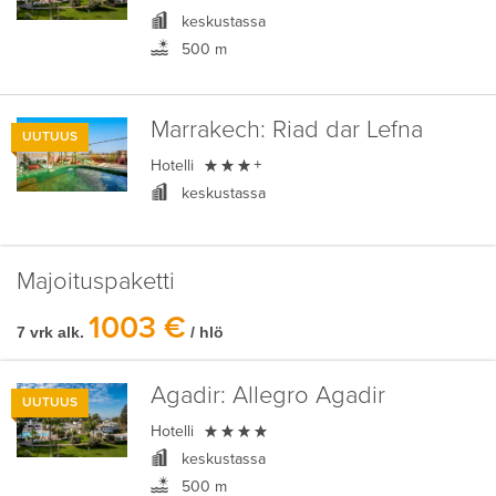
keskustassa
500 m
Marrakech:
Riad dar Lefna
UUTUUS

Hotelli
+
keskustassa
Majoituspaketti
1003 €
7 vrk alk.
/ hlö
Agadir:
Allegro Agadir
UUTUUS

Hotelli
keskustassa
500 m