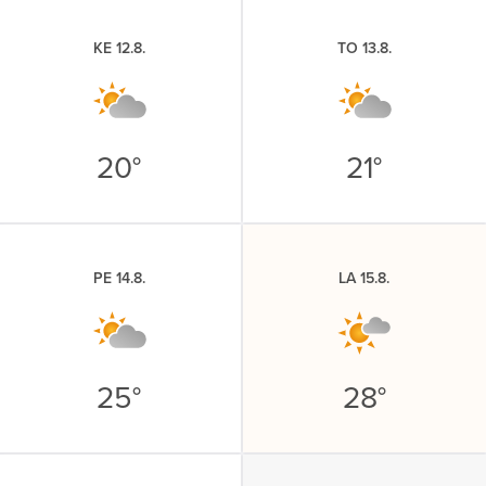
KE 12.8.
TO 13.8.
20°
21°
PE 14.8.
LA 15.8.
25°
28°