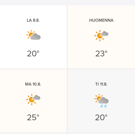
LA 8.8.
HUOMENNA
20°
23°
MA 10.8.
TI 11.8.
25°
20°