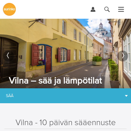
Vilna – sää ja lämpötilat
SÄÄ
Vilna - 10 päivän sääennuste