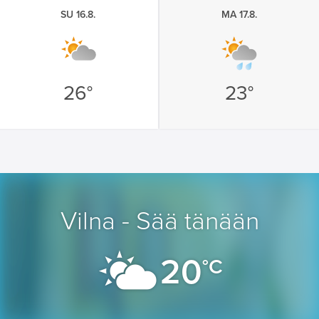
SU 16.8.
MA 17.8.
26°
23°
Vilna - Sää tänään
20
°C