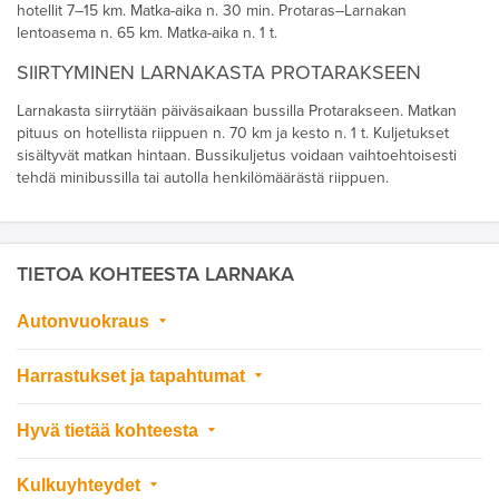
hotellit 7–15 km. Matka-aika n. 30 min
.
Protaras–Larnakan
lentoasema n. 65 km. Matka-aika n. 1 t.
SIIRTYMINEN LARNAKASTA PROTARAKSEEN
Larnakasta siirrytään päiväsaikaan bussilla Protarakseen. Matkan
pituus on hotellista riippuen n. 70 km ja
kesto n. 1 t
. Kuljetukset
sisältyvät matkan hintaan. Bussikuljetus voidaan vaihtoehtoisesti
tehdä minibussilla tai autolla henkilömäärästä riippuen.
TIETOA KOHTEESTA LARNAKA
Autonvuokraus
Harrastukset ja tapahtumat
Hyvä tietää kohteesta
Kulkuyhteydet