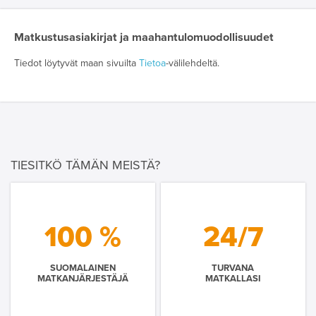
Matkustusasiakirjat ja maahantulomuodollisuudet
Tiedot löytyvät maan sivuilta
Tietoa
-välilehdeltä.
TIESITKÖ TÄMÄN MEISTÄ?
100 %
24/7
SUOMALAINEN
TURVANA
MATKANJÄRJESTÄJÄ
MATKALLASI