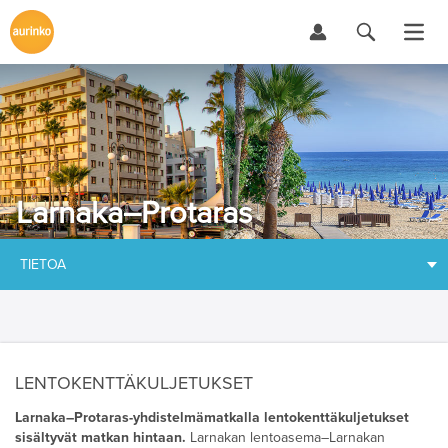
Larnaka–Protaras
TIETOA
LENTOKENTTÄKULJETUKSET
Larnaka–Protaras-yhdistelmämatkalla lentokenttäkuljetukset
sisältyvät matkan hintaan.
Larnakan lentoasema–
Larnakan