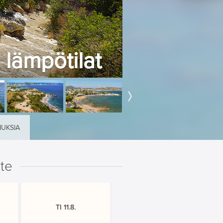
 lämpötilat
MUKSIA
ste
TI 11.8.