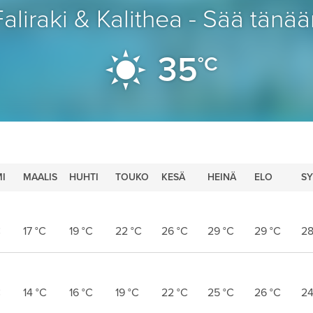
Faliraki & Kalithea - Sää tänää
35
°C
I
MAALIS
HUHTI
TOUKO
KESÄ
HEINÄ
ELO
SY
C
17
°C
19
°C
22
°C
26
°C
29
°C
29
°C
2
C
14
°C
16
°C
19
°C
22
°C
25
°C
26
°C
2