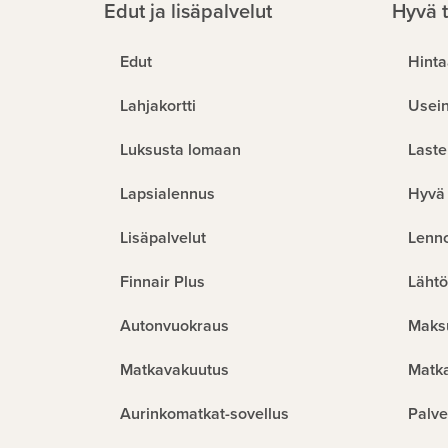
Edut ja lisäpalvelut
Hyvä t
Edut
Hinta
Lahjakortti
Usein
Luksusta lomaan
Laste
Lapsialennus
Hyvä 
Lisäpalvelut
Lenn
Finnair Plus
Lähtö
Autonvuokraus
Maks
Matkavakuutus
Matk
Aurinkomatkat-sovellus
Palve