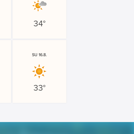
34°
SU 16.8.
33°