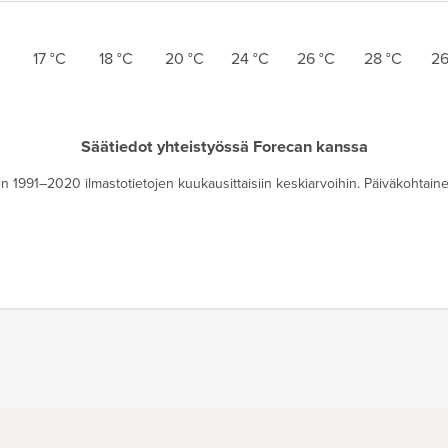
17
°C
18
°C
20
°C
24
°C
26
°C
28
°C
2
Säätiedot yhteistyössä Forecan kanssa
 1991–2020 ilmastotietojen kuukausittaisiin keskiarvoihin. Päiväkohtainen