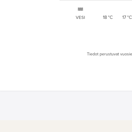
18
°C
17
°C
VESI
Tiedot perustuvat vuosien