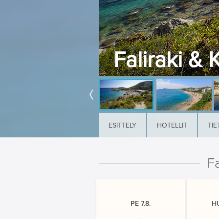
Faliraki & 
ESITTELY
HOTELLIT
TIE
Fa
PE 7.8.
H