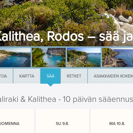
Kalithea, Rodos – sää ja
TOA
KARTTA
SÄÄ
RETKET
ASIAKKAIDEN KOKE
liraki & Kalithea - 10 päivän sääennu
UOMENNA
SU 9.8.
MA 10.8.