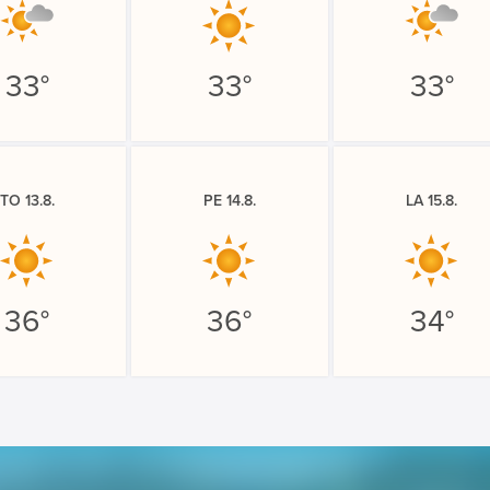
33°
33°
33°
TO 13.8.
PE 14.8.
LA 15.8.
36°
36°
34°