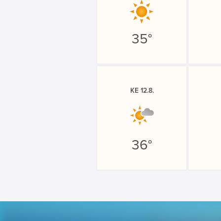
35°
KE 12.8.
36°