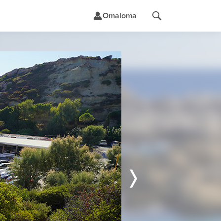
Omaloma
t