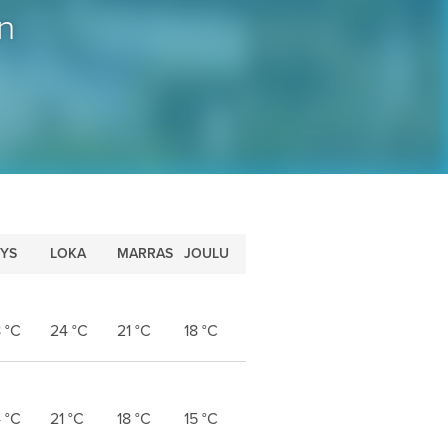
n
YS
LOKA
MARRAS
JOULU
8
°C
24
°C
21
°C
18
°C
4
°C
21
°C
18
°C
15
°C