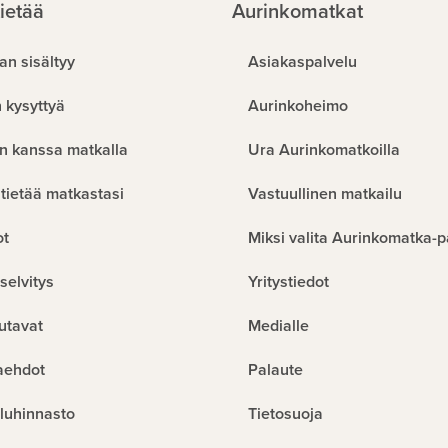
ietää
Aurinkomatkat
an sisältyy
Asiakaspalvelu
 kysyttyä
Aurinkoheimo
n kanssa matkalla
Ura Aurinkomatkoilla
tietää matkastasi
Vastuullinen matkailu
ot
Miksi valita Aurinkomatka-p
selvitys
Yritystiedot
utavat
Medialle
aehdot
Palaute
luhinnasto
Tietosuoja