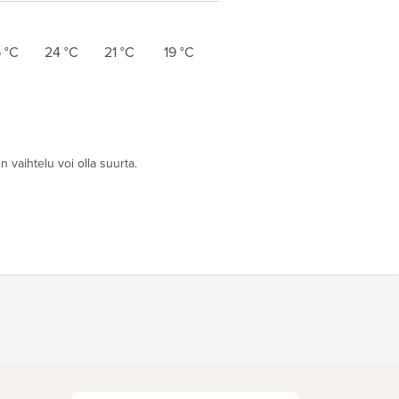
6
°C
24
°C
21
°C
19
°C
 vaihtelu voi olla suurta.