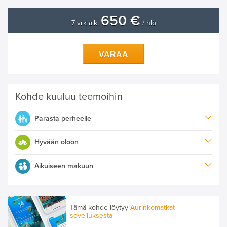
650 €
7 vrk alk.
/ hlö
VARAA
Kohde kuuluu teemoihin
Parasta perheelle
Hyvään oloon
Aikuiseen makuun
Tämä kohde löytyy
Aurinkomatkat-
sovelluksesta