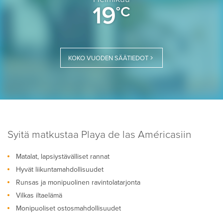
19
°C
KOKO VUODEN SÄÄTIEDOT
Syitä matkustaa Playa de las Américasiin
Matalat, lapsiystävälliset rannat
Hyvät liikuntamahdollisuudet
Runsas ja monipuolinen ravintolatarjonta
Vilkas iltaelämä
Monipuoliset ostosmahdollisuudet