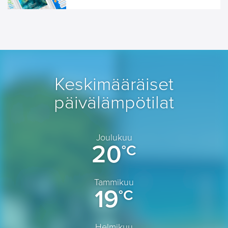
Keskimääräiset
päivälämpötilat
Joulukuu
20
°C
Tammikuu
19
°C
Helmikuu