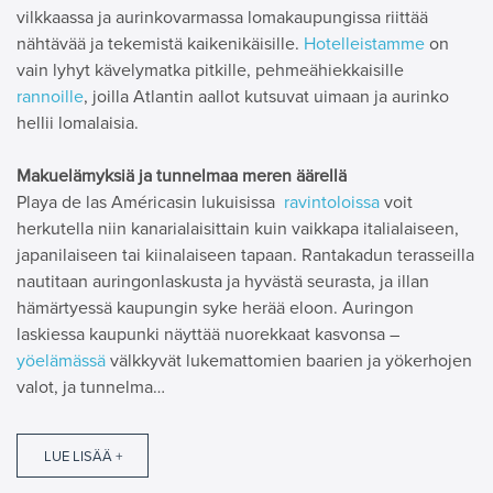
vilkkaassa ja aurinkovarmassa lomakaupungissa riittää
nähtävää ja tekemistä kaikenikäisille.
Hotelleistamme
on
vain lyhyt kävelymatka pitkille, pehmeähiekkaisille
rannoille
, joilla Atlantin aallot kutsuvat uimaan ja aurinko
hellii lomalaisia.
Makuelämyksiä ja tunnelmaa meren äärellä
Playa de las Américasin lukuisissa
ravintoloissa
voit
herkutella niin kanarialaisittain kuin vaikkapa italialaiseen,
japanilaiseen tai kiinalaiseen tapaan. Rantakadun terasseilla
nautitaan auringonlaskusta ja hyvästä seurasta, ja illan
hämärtyessä kaupungin syke herää eloon. Auringon
laskiessa kaupunki näyttää nuorekkaat kasvonsa –
yöelämässä
välkkyvät lukemattomien baarien ja yökerhojen
valot, ja tunnelma…
LUE LISÄÄ +