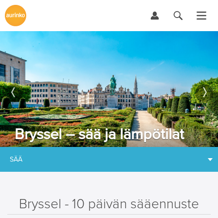
Bryssel – sää ja lämpötilat
SÄÄ
Bryssel - 10 päivän sääennuste