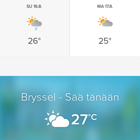
SU 16.8.
MA 17.8.
26°
25°
Bryssel - Sää tänään
27
°C