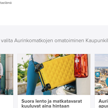
ltaelämä
i valita Aurinkomatkojen omatoiminen Kaupunki
Suora lento ja matkatavarat
Aur
kuuluvat aina hintaan
apu