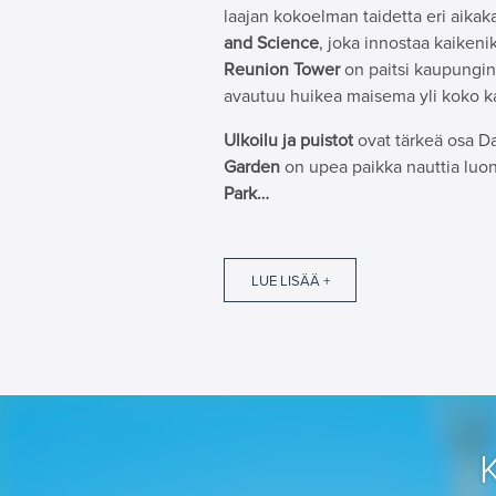
laajan kokoelman taidetta eri aikaka
and Science
, joka innostaa kaikenikä
Reunion Tower
on paitsi kaupungin
avautuu huikea maisema yli koko k
Ulkoilu ja puistot
ovat tärkeä osa Da
Garden
on upea paikka nauttia luon
Park…
LUE LISÄÄ +