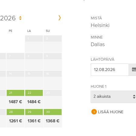
 2026
MISTÄ
Helsinki
PE
LA
SU
MINNE
1
2
Dallas
7
8
9
LÄHTÖPÄIVÄ
14
15
16
HUONE 1
21
22
23
2 aikuista
1487 €
1484 €
LISÄÄ HUONE
28
29
30
1261 €
1361 €
1368 €