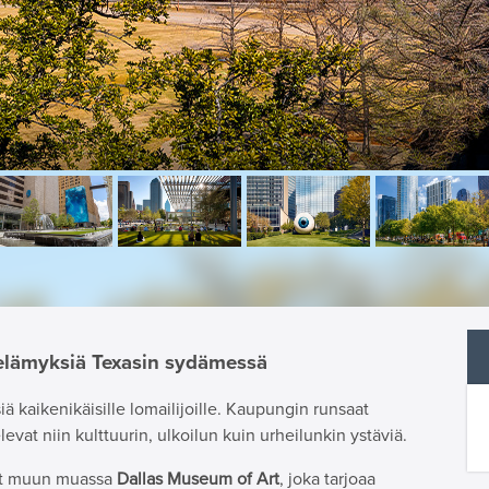
a elämyksiä Texasin sydämessä
ä kaikenikäisille lomailijoille. Kaupungin runsaat
evat niin kulttuurin, ulkoilun kuin urheilunkin ystäviä.
t muun muassa
Dallas Museum of Art
, joka tarjoaa