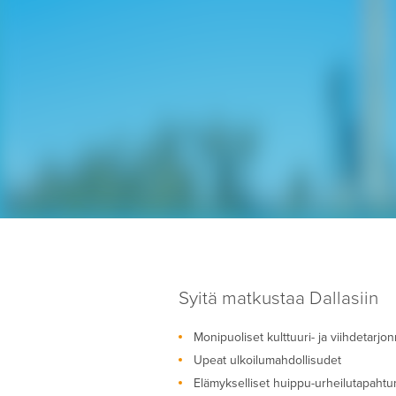
Syitä matkustaa Dallasiin
Monipuoliset kulttuuri- ja viihdetarj
Upeat ulkoilumahdollisudet
Elämykselliset huippu-urheilutapahtu