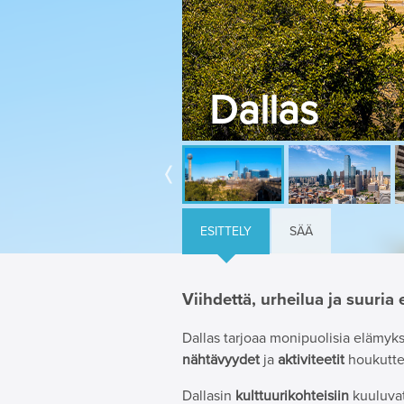
Dallas
ESITTELY
SÄÄ
Viihdettä, urheilua ja suuri
Dallas tarjoaa monipuolisia elämyksi
nähtävyydet
ja
aktiviteetit
houkuttel
Dallasin
kulttuurikohteisiin
kuuluva