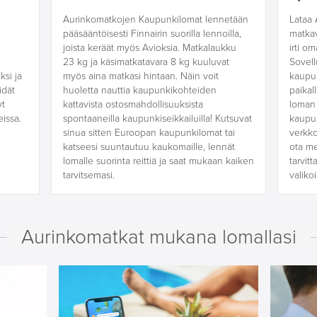
Aurinkomatkojen Kaupunkilomat lennetään
Lataa 
pääsääntöisesti Finnairin suorilla lennoilla,
matka
joista keräät myös Avioksia. Matkalaukku
irti o
23 kg ja käsimatkatavara 8 kg kuuluvat
Sovell
ksi ja
myös aina matkasi hintaan. Näin voit
kaupun
idät
huoletta nauttia kaupunkikohteiden
paikal
yt
kattavista ostosmahdollisuuksista
loman 
issa.
spontaaneilla kaupunkiseikkailuilla! Kutsuvat
kaupun
sinua sitten Euroopan kaupunkilomat tai
verkko
katseesi suuntautuu kaukomaille, lennät
ota me
lomalle suorinta reittiä ja saat mukaan kaiken
tarvit
tarvitsemasi.
valiko
Aurinkomatkat mukana lomallasi