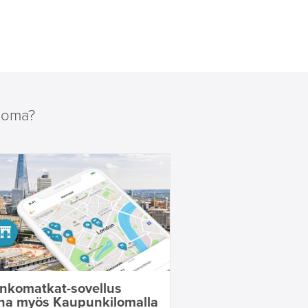
loma?
inkomatkat-sovellus
na myös Kaupunkilomalla