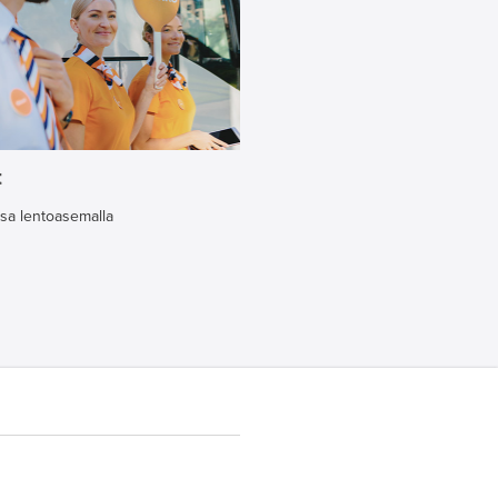
t
ssa lentoasemalla