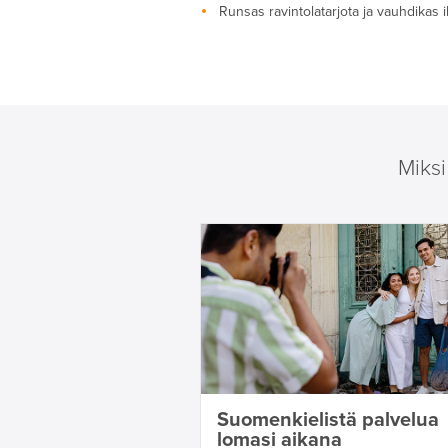
Runsas ravintolatarjota ja vauhdikas i
Miks
Suomenkielistä palvelua
lomasi aikana