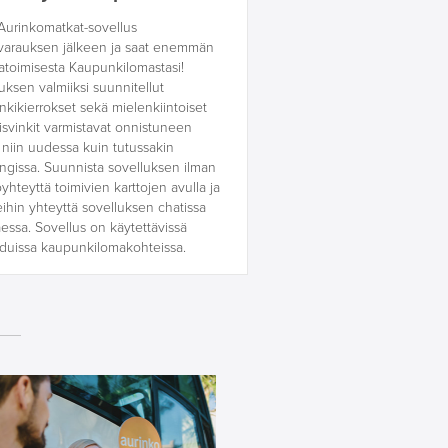
Aurinkomatkat-sovellus
varauksen jälkeen ja saat enemmän
matoimisesta Kaupunkilomastasi!
uksen valmiiksi suunnitellut
kikierrokset sekä mielenkiintoiset
lisvinkit varmistavat onnistuneen
niin uudessa kuin tutussakin
gissa. Suunnista sovelluksen ilman
yhteyttä toimivien karttojen avulla ja
ihin yhteyttä sovelluksen chatissa
taessa. Sovellus on käytettävissä
iduissa kaupunkilomakohteissa.