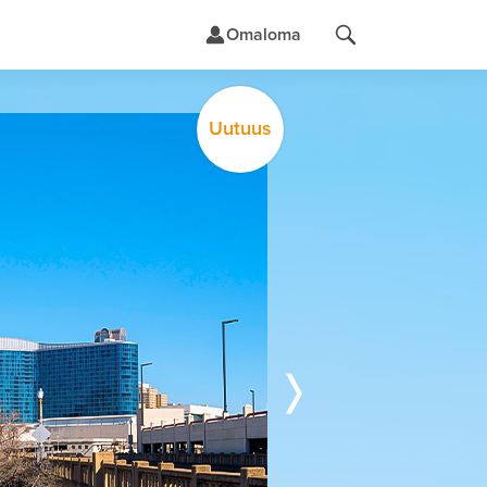
Omaloma
Uutuus
t