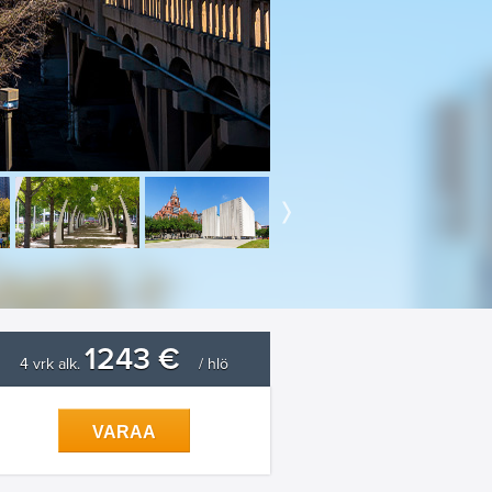
1243 €
4 vrk alk.
/ hlö
VARAA