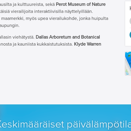
usilta ja kulttuureista, sekä
Perot Museum of Nature
isiä vierailijoita interaktiivisilla näyttelyillään.
 maamerkki, myös upea vierailukohde, jonka huipulta
aupungin.
llasin viehätystä.
Dallas Arboretum and Botanical
nosta ja kauniista kukkaistutuksista.
Klyde Warren
Keskimääräiset päivälämpötila