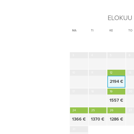
ELOKUU
MA
TI
KE
TO
3
4
5
6
10
11
12
13
2194 €
17
18
19
20
1557 €
24
25
26
27
1366 €
1370 €
1286 €
31