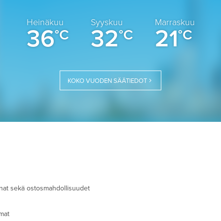
Heinäkuu
Syyskuu
Marraskuu
36
32
21
°C
°C
°C
KOKO VUODEN SÄÄTIEDOT
onnat sekä ostosmahdollisuudet
mat