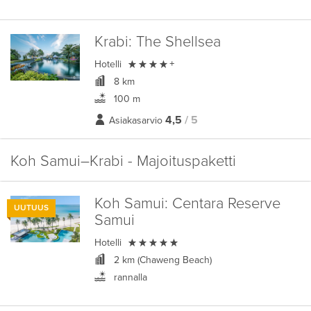
Krabi:
The Shellsea

Hotelli
+
8 km
100 m
4,5
/ 5
Asiakasarvio
Koh Samui–Krabi - Majoituspaketti
Koh Samui:
Centara Reserve
UUTUUS
Samui

Hotelli
2 km (Chaweng Beach)
rannalla