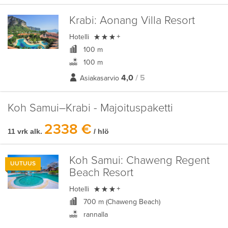
Krabi:
Aonang Villa Resort

Hotelli
+
100 m
100 m
4,0
/ 5
Asiakasarvio
Koh Samui–Krabi - Majoituspaketti
2338 €
11 vrk alk.
/ hlö
Koh Samui:
Chaweng Regent
UUTUUS
Beach Resort

Hotelli
+
700 m (Chaweng Beach)
rannalla