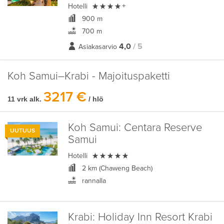

Hotelli
+
900 m
700 m
4,0
/ 5
Asiakasarvio
Koh Samui–Krabi - Majoituspaketti
3217 €
11 vrk alk.
/ hlö
Koh Samui:
Centara Reserve
UUTUUS
Samui

Hotelli
2 km (Chaweng Beach)
rannalla
Krabi:
Holiday Inn Resort Krabi