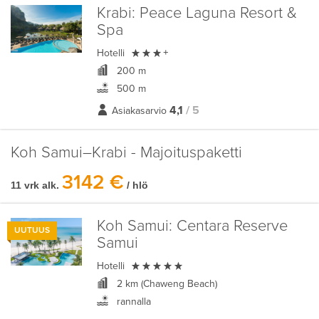
Krabi:
Peace Laguna Resort &
Spa

Hotelli
+
200 m
500 m
4,1
/ 5
Asiakasarvio
Koh Samui–Krabi - Majoituspaketti
3142 €
11 vrk alk.
/ hlö
Koh Samui:
Centara Reserve
UUTUUS
Samui

Hotelli
2 km (Chaweng Beach)
rannalla