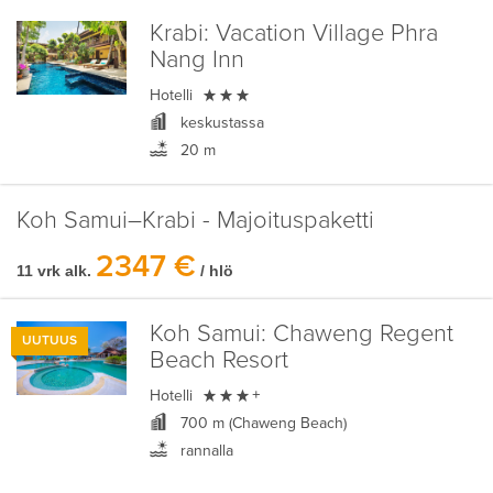
Krabi:
Vacation Village Phra
Nang Inn

Hotelli
keskustassa
20 m
Koh Samui–Krabi - Majoituspaketti
2347 €
11 vrk alk.
/ hlö
Koh Samui:
Chaweng Regent
UUTUUS
Beach Resort

Hotelli
+
700 m (Chaweng Beach)
rannalla