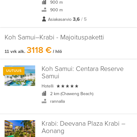
900 m
900 m
3,6
/ 5
Asiakasarvio
Koh Samui–Krabi - Majoituspaketti
3118 €
11 vrk alk.
/ hlö
Koh Samui:
Centara Reserve
UUTUUS
Samui

Hotelli
2 km (Chaweng Beach)
rannalla
Krabi:
Deevana Plaza Krabi –
Aonang