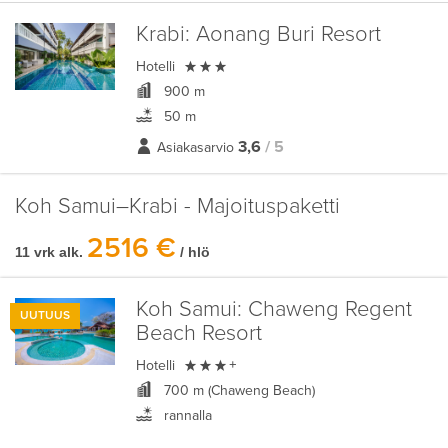
Krabi:
Aonang Buri Resort

Hotelli
900 m
50 m
3,6
/ 5
Asiakasarvio
Koh Samui–Krabi - Majoituspaketti
2516 €
11 vrk alk.
/ hlö
Koh Samui:
Chaweng Regent
UUTUUS
Beach Resort

Hotelli
+
700 m (Chaweng Beach)
rannalla