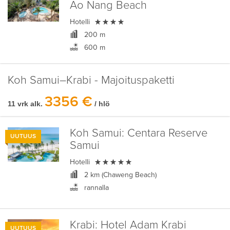
Ao Nang Beach

Hotelli
200 m
600 m
Koh Samui–Krabi - Majoituspaketti
3356 €
11 vrk alk.
/ hlö
Koh Samui:
Centara Reserve
UUTUUS
Samui

Hotelli
2 km (Chaweng Beach)
rannalla
Krabi:
Hotel Adam Krabi
UUTUUS