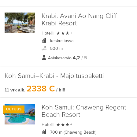
Krabi:
Avani Ao Nang Cliff
Krabi Resort

Hotelli
+
keskustassa
500 m
4,2
/ 5
Asiakasarvio
Koh Samui–Krabi - Majoituspaketti
2338 €
11 vrk alk.
/ hlö
Koh Samui:
Chaweng Regent
UUTUUS
Beach Resort

Hotelli
+
700 m (Chaweng Beach)