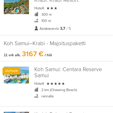
Krabi:
Krabi Resort

Hotelli
300 m
100 m
3,7
/ 5
Asiakasarvio
Koh Samui–Krabi - Majoituspaketti
3167 €
11 vrk alk.
/ hlö
Koh Samui:
Centara Reserve
UUTUUS
Samui

Hotelli
2 km (Chaweng Beach)
rannalla