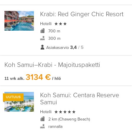
Krabi:
Red Ginger Chic Resort

Hotelli
700 m
300 m
3,4
/ 5
Asiakasarvio
Koh Samui–Krabi - Majoituspaketti
3134 €
11 vrk alk.
/ hlö
Koh Samui:
Centara Reserve
UUTUUS
Samui

Hotelli
2 km (Chaweng Beach)
rannalla