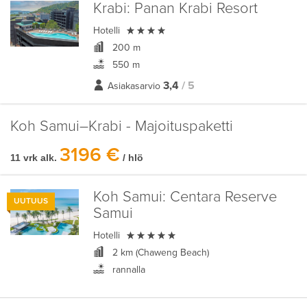
Krabi:
Panan Krabi Resort

Hotelli
200 m
550 m
3,4
/ 5
Asiakasarvio
Koh Samui–Krabi - Majoituspaketti
3196 €
11 vrk alk.
/ hlö
Koh Samui:
Centara Reserve
UUTUUS
Samui

Hotelli
2 km (Chaweng Beach)
rannalla