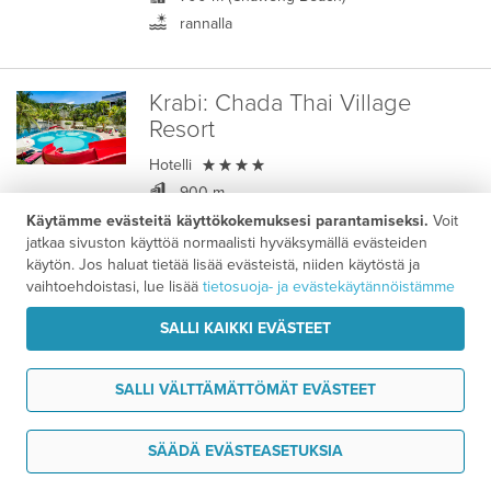
rannalla
Krabi:
Chada Thai Village
Resort

Hotelli
900 m
900 m
Käytämme evästeitä käyttökokemuksesi parantamiseksi.
Voit
jatkaa sivuston käyttöä normaalisti hyväksymällä evästeiden
3,6
/ 5
Asiakasarvio
käytön. Jos haluat tietää lisää evästeistä, niiden käytöstä ja
vaihtoehdoistasi, lue lisää
tietosuoja- ja evästekäytännöistämme
Koh Samui–Krabi - Majoituspaketti
SALLI KAIKKI EVÄSTEET
2358 €
11 vrk alk.
/ hlö
SALLI VÄLTTÄMÄTTÖMÄT EVÄSTEET
Koh Samui:
Chaweng Regent
UUTUUS
Tarvitsen tukea
SÄÄDÄ EVÄSTEASETUKSIA
Beach Resort