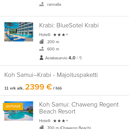
rannalla
Krabi:
BlueSotel Krabi

Hotelli
+
200 m
600 m
4,0
/ 5
Asiakasarvio
Koh Samui–Krabi - Majoituspaketti
2399 €
11 vrk alk.
/ hlö
Koh Samui:
Chaweng Regent
UUTUUS
Beach Resort

Hotelli
+
700 m (Chaweng Beach)