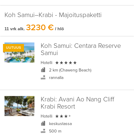
Koh Samui–Krabi - Majoituspaketti
3230 €
11 vrk alk.
/ hlö
Koh Samui:
Centara Reserve
UUTUUS
Samui

Hotelli
2 km (Chaweng Beach)
rannalla
Krabi:
Avani Ao Nang Cliff
Krabi Resort

Hotelli
+
keskustassa
500 m