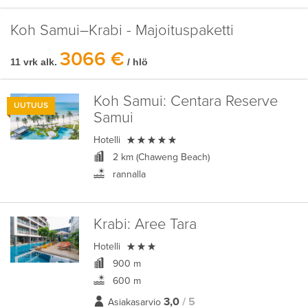
Koh Samui–Krabi - Majoituspaketti
3066 €
11 vrk alk.
/ hlö
Koh Samui:
Centara Reserve
UUTUUS
Samui

Hotelli
2 km (Chaweng Beach)
rannalla
Krabi:
Aree Tara

Hotelli
900 m
600 m
3,0
/ 5
Asiakasarvio