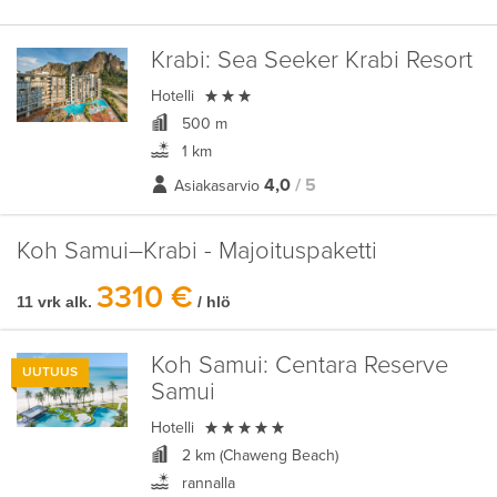
Krabi:
Sea Seeker Krabi Resort

Hotelli
500 m
1 km
4,0
/ 5
Asiakasarvio
Koh Samui–Krabi - Majoituspaketti
3310 €
11 vrk alk.
/ hlö
Koh Samui:
Centara Reserve
UUTUUS
Samui

Hotelli
2 km (Chaweng Beach)
rannalla