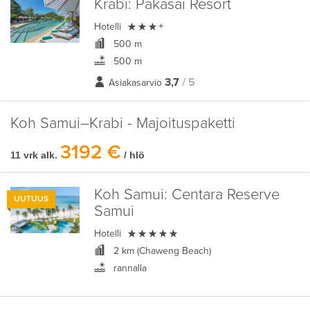
Krabi:
Pakasai Resort

Hotelli
+
500 m
500 m
3,7
/ 5
Asiakasarvio
Koh Samui–Krabi - Majoituspaketti
3192 €
11 vrk alk.
/ hlö
Koh Samui:
Centara Reserve
UUTUUS
Samui

Hotelli
2 km (Chaweng Beach)
rannalla