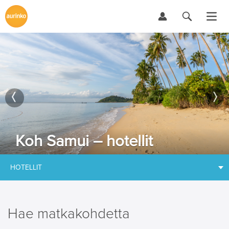
Koh Samui – hotellit
HOTELLIT
Hae matkakohdetta