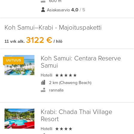
600 m
4,0
/ 5
Asiakasarvio
Koh Samui–Krabi - Majoituspaketti
3122 €
11 vrk alk.
/ hlö
Koh Samui:
Centara Reserve
UUTUUS
Samui

Hotelli
2 km (Chaweng Beach)
rannalla
Krabi:
Chada Thai Village
Resort

Hotelli