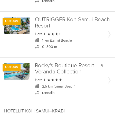
rannalla
OUTRIGGER Koh Samui Beach
UUTUUS
Resort

Hotelli
+
1 km (Lamai Beach)
0–300 m
Rocky's Boutique Resort – a
UUTUUS
Veranda Collection

Hotelli
2,5 km (Lamai Beach)
rannalla
HOTELLIT KOH SAMUI–KRABI