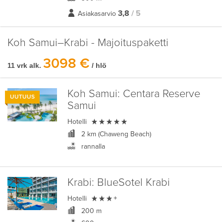
3,8
/ 5
Asiakasarvio
Koh Samui–Krabi - Majoituspaketti
3098 €
11 vrk alk.
/ hlö
Koh Samui:
Centara Reserve
UUTUUS
Samui

Hotelli
2 km (Chaweng Beach)
rannalla
Krabi:
BlueSotel Krabi

Hotelli
+
200 m