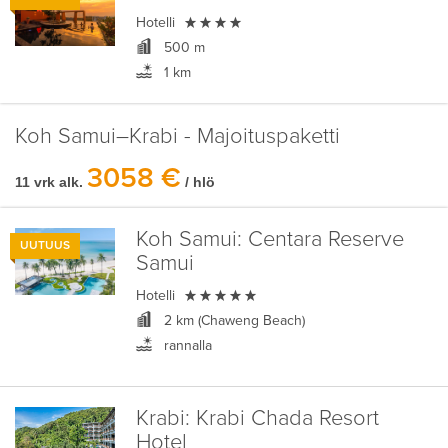

Hotelli
500 m
1 km
Koh Samui–Krabi - Majoituspaketti
3058 €
11 vrk alk.
/ hlö
Koh Samui:
Centara Reserve
UUTUUS
Samui

Hotelli
2 km (Chaweng Beach)
rannalla
Krabi:
Krabi Chada Resort
Hotel