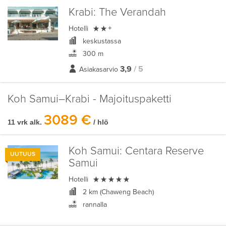
Krabi:
The Verandah

Hotelli
+
keskustassa
300 m
3,9
/ 5
Asiakasarvio
Koh Samui–Krabi - Majoituspaketti
3089 €
11 vrk alk.
/ hlö
Koh Samui:
Centara Reserve
UUTUUS
Samui

Hotelli
2 km (Chaweng Beach)
rannalla