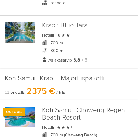
rannalla
Krabi:
Blue Tara

Hotelli
700 m
300 m
3,8
/ 5
Asiakasarvio
Koh Samui–Krabi - Majoituspaketti
2375 €
11 vrk alk.
/ hlö
Koh Samui:
Chaweng Regent
UUTUUS
Beach Resort

Hotelli
+
700 m (Chaweng Beach)