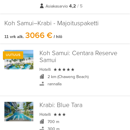
4,2
/ 5
Asiakasarvio
Koh Samui–Krabi - Majoituspaketti
3066 €
11 vrk alk.
/ hlö
Koh Samui:
Centara Reserve
UUTUUS
Samui

Hotelli
2 km (Chaweng Beach)
rannalla
Krabi:
Blue Tara

Hotelli
700 m
300 m