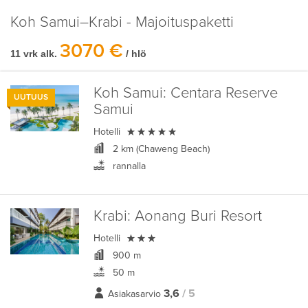
Koh Samui–Krabi - Majoituspaketti
3070 €
11 vrk alk.
/ hlö
Koh Samui:
Centara Reserve
UUTUUS
Samui

Hotelli
2 km (Chaweng Beach)
rannalla
Krabi:
Aonang Buri Resort

Hotelli
900 m
50 m
3,6
/ 5
Asiakasarvio