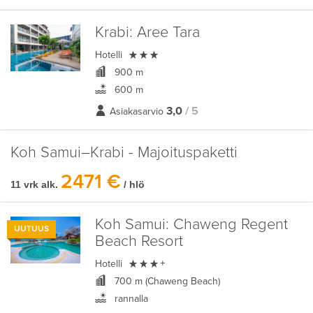
Krabi:
Aree Tara

Hotelli
900 m
600 m
3,0
/ 5
Asiakasarvio
Koh Samui–Krabi - Majoituspaketti
2471 €
11 vrk alk.
/ hlö
Koh Samui:
Chaweng Regent
UUTUUS
Beach Resort

Hotelli
+
700 m (Chaweng Beach)
rannalla