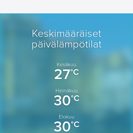
Keskimääräiset
päivälämpötilat
Kesäkuu
27
°C
Heinäkuu
30
°C
Elokuu
30
°C