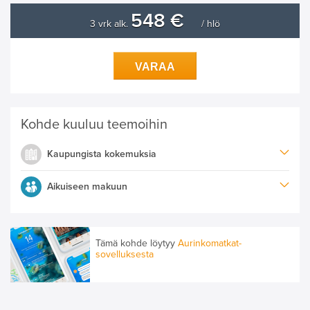
548 €
3 vrk alk.
/ hlö
VARAA
Kohde kuuluu teemoihin
Kaupungista kokemuksia
Aikuiseen makuun
Tämä kohde löytyy
Aurinkomatkat-
sovelluksesta