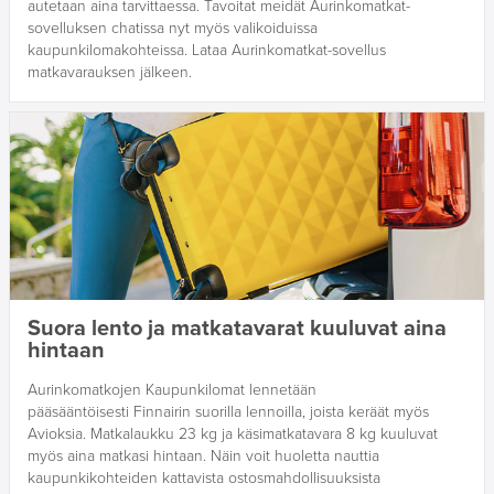
autetaan aina tarvittaessa. Tavoitat meidät Aurinkomatkat-
sovelluksen chatissa nyt myös valikoiduissa
kaupunkilomakohteissa. Lataa Aurinkomatkat-sovellus
matkavarauksen jälkeen.
Suora lento ja matkatavarat kuuluvat aina
hintaan
Aurinkomatkojen Kaupunkilomat lennetään
pääsääntöisesti Finnairin suorilla lennoilla, joista keräät myös
Avioksia. Matkalaukku 23 kg ja käsimatkatavara 8 kg kuuluvat
myös aina matkasi hintaan. Näin voit huoletta nauttia
kaupunkikohteiden kattavista ostosmahdollisuuksista