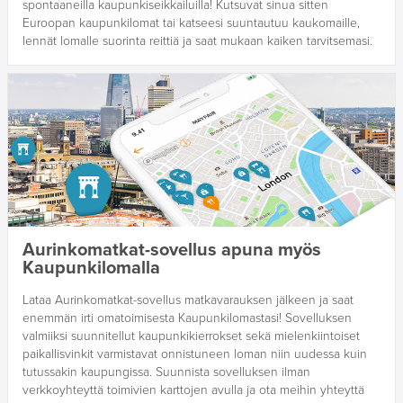
spontaaneilla kaupunkiseikkailuilla! Kutsuvat sinua sitten
Euroopan kaupunkilomat tai katseesi suuntautuu kaukomaille,
lennät lomalle suorinta reittiä ja saat mukaan kaiken tarvitsemasi.
Aurinkomatkat-sovellus apuna myös
Kaupunkilomalla
Lataa Aurinkomatkat-sovellus matkavarauksen jälkeen ja saat
enemmän irti omatoimisesta Kaupunkilomastasi! Sovelluksen
valmiiksi suunnitellut kaupunkikierrokset sekä mielenkiintoiset
paikallisvinkit varmistavat onnistuneen loman niin uudessa kuin
tutussakin kaupungissa. Suunnista sovelluksen ilman
verkkoyhteyttä toimivien karttojen avulla ja ota meihin yhteyttä