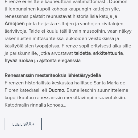
Firenze ei esittele kauneuttaan vaatimattomasti. Duomon
tiilenpunainen kupoli kohoaa kaupungin kattojen ylle,
renessanssipalatsit reunustavat historiallisia katuja ja
Arnojoen
pinta heijastaa siltojen ja vanhojen kivitalojen
ääriviivoja. Taide ei kuulu täällä vain museoihin, vaan näkyy
rakennusten mittasuhteissa, aukioiden veistoksissa ja
käsityöläisten työpajoissa. Firenze sopii erityisesti aikuisille
ja pariskunnille, jotka arvostavat
taidetta
,
arkkitehtuuria
,
hyvää ruokaa
ja
ajatonta eleganssia
.
Renessanssin mestariteoksia lähietäisyydellä
Firenzen historiallista keskustaa hallitsee Santa Maria del
Fioren katedraali eli
Duomo
. Brunelleschin suunnittelema
kupoli kuuluu renessanssin merkittävimpiin saavutuksiin.
Katedraalin rinnalla kohoaa…
LUE LISÄÄ +