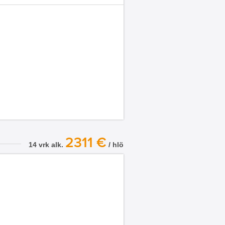
2311 €
14 vrk alk.
/ hlö