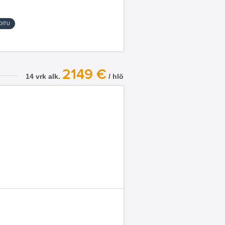
OITU
2149 €
14 vrk alk.
/ hlö