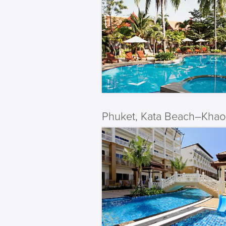
Phuket, Kata Beach–Khao 