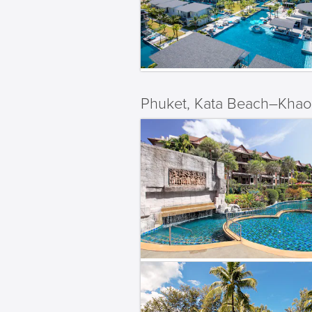
Phuket, Kata Beach–Khao 