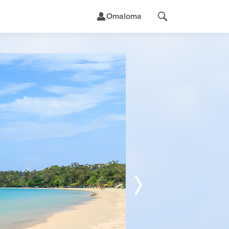
Omaloma
t