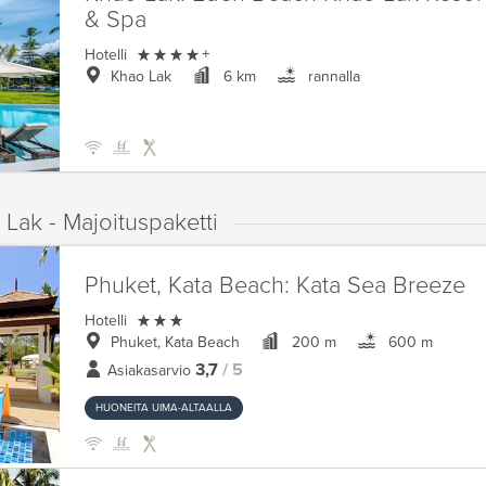
& Spa

Hotelli
+
Khao Lak
6 km
rannalla
Lak - Majoituspaketti
Phuket, Kata Beach:
Kata Sea Breeze

Hotelli
Phuket, Kata Beach
200 m
600 m
3,7
/ 5
Asiakasarvio
HUONEITA UIMA-ALTAALLA