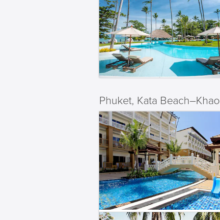
Phuket, Kata Beach–Khao 