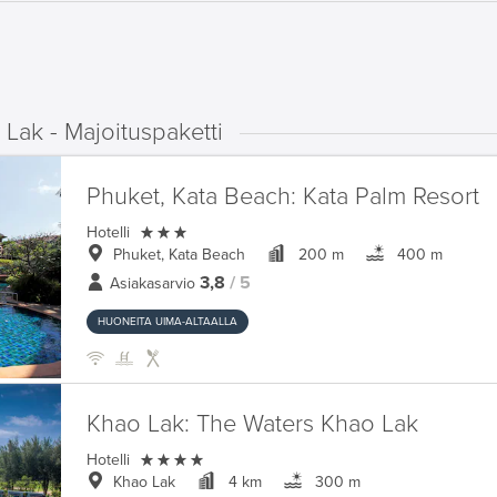
Lak - Majoituspaketti
Phuket, Kata Beach:
Kata Palm Resort

Hotelli
Phuket, Kata Beach
200 m
400 m
3,8
/ 5
Asiakasarvio
HUONEITA UIMA-ALTAALLA
Khao Lak:
The Waters Khao Lak

Hotelli
Khao Lak
4 km
300 m