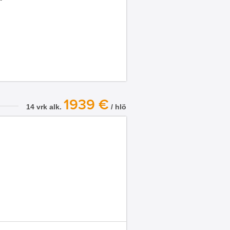
1939 €
14 vrk alk.
/ hlö