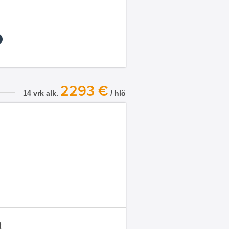
2293 €
14 vrk alk.
/ hlö
t