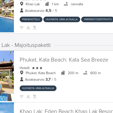
Khao Lak
1 km
rannalla
4,5
/ 5
Asiakasarvio
PERHEHOTELLI
HUONEITA UIMA-ALTAALLA
YMPÄRISTÖSERTIFIOITU
Lak - Majoituspaketti
Phuket, Kata Beach:
Kata Sea Breeze

Hotelli
Phuket, Kata Beach
200 m
600 m
3,7
/ 5
Asiakasarvio
HUONEITA UIMA-ALTAALLA
Khao Lak:
Eden Beach Khao Lak Resor