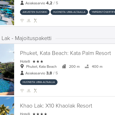
4,2
/ 5
Asiakasarvio
AIKUISTEN SUOSIKKI
HUONEITA UIMA-ALTAALLA
YMPÄRISTÖSERTIFI
Lak - Majoituspaketti
Phuket, Kata Beach:
Kata Palm Resort

Hotelli
Phuket, Kata Beach
200 m
400 m
3,8
/ 5
Asiakasarvio
HUONEITA UIMA-ALTAALLA
Khao Lak:
X10 Khaolak Resort

Hotelli