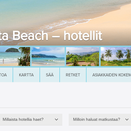
a Beach – hotellit
TOA
KARTTA
SÄÄ
RETKET
ASIAKKAIDEN KOKE
Millaista hotellia haet?
Milloin haluat matkustaa?