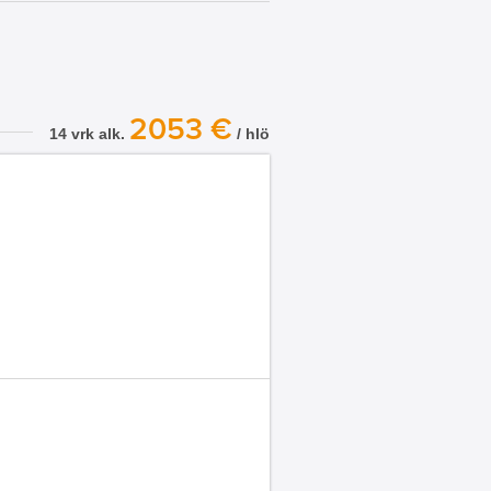
2053 €
14 vrk alk.
/ hlö