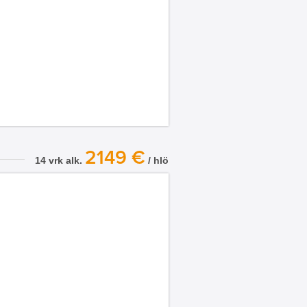
2149 €
14 vrk alk.
/ hlö