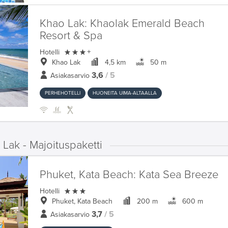
Khao Lak:
Khaolak Emerald Beach
Resort & Spa

Hotelli
+
Khao Lak
4,5 km
50 m
3,6
/ 5
Asiakasarvio
PERHEHOTELLI
HUONEITA UIMA-ALTAALLA
Lak - Majoituspaketti
Phuket, Kata Beach:
Kata Sea Breeze

Hotelli
Phuket, Kata Beach
200 m
600 m
3,7
/ 5
Asiakasarvio