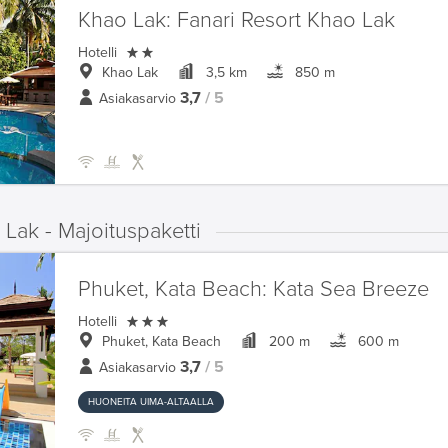
Khao Lak:
Fanari Resort Khao Lak

Hotelli
Khao Lak
3,5 km
850 m
3,7
/ 5
Asiakasarvio
Lak - Majoituspaketti
Phuket, Kata Beach:
Kata Sea Breeze

Hotelli
Phuket, Kata Beach
200 m
600 m
3,7
/ 5
Asiakasarvio
HUONEITA UIMA-ALTAALLA