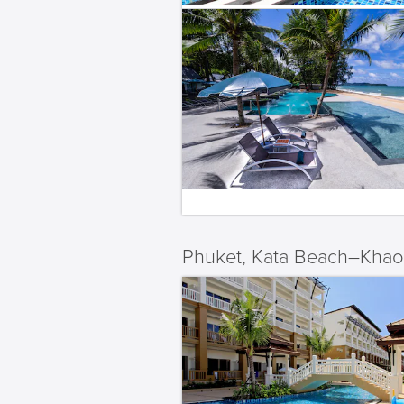
Phuket, Kata Beach–Khao 