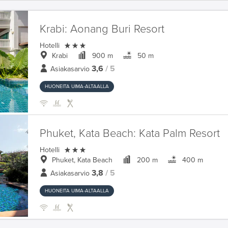
Krabi:
Aonang Buri Resort

Hotelli
Krabi
900 m
50 m
3,6
/ 5
Asiakasarvio
HUONEITA UIMA-ALTAALLA
Phuket, Kata Beach:
Kata Palm Resort

Hotelli
Phuket, Kata Beach
200 m
400 m
3,8
/ 5
Asiakasarvio
HUONEITA UIMA-ALTAALLA