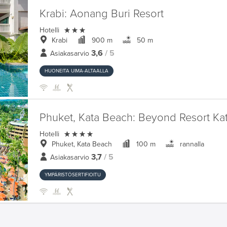
Krabi:
Aonang Buri Resort

Hotelli
Krabi
900 m
50 m
3,6
/ 5
Asiakasarvio
HUONEITA UIMA-ALTAALLA
Phuket, Kata Beach:
Beyond Resort Ka

Hotelli
Phuket, Kata Beach
100 m
rannalla
3,7
/ 5
Asiakasarvio
YMPÄRISTÖSERTIFIOITU