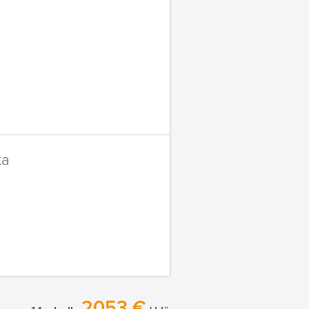
ta
2053 €