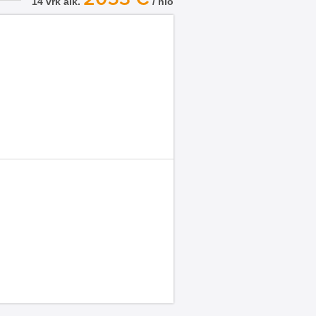
14 vrk alk.
/ hlö