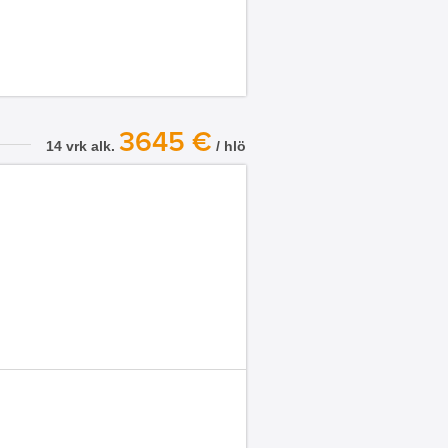
3645 €
14 vrk alk.
/ hlö