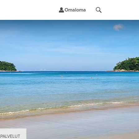
Omaloma
t
ÄPALVELUT