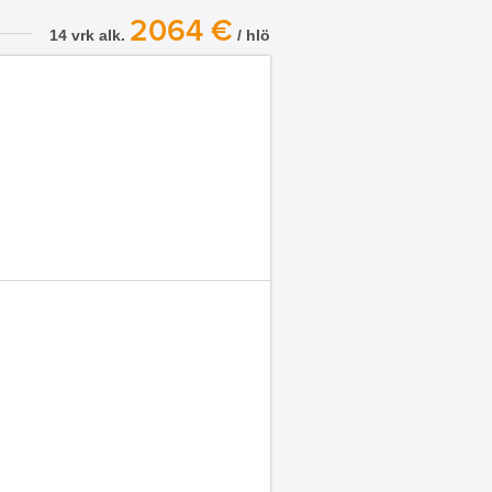
2064 €
14 vrk alk.
/ hlö