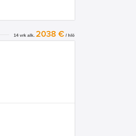
2038 €
14 vrk alk.
/ hlö