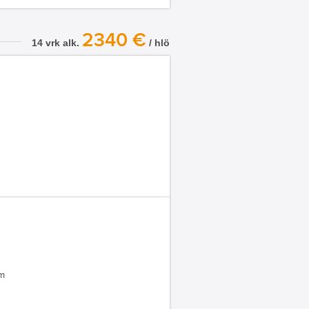
2340 €
14 vrk alk.
/ hlö
 m