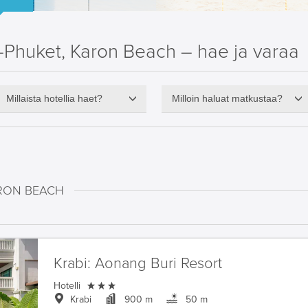
Phuket, Karon Beach – hae ja varaa
Millaista hotellia haet?
Milloin haluat matkustaa?
ARON BEACH
Krabi:
Aonang Buri Resort

Hotelli
Krabi
900 m
50 m