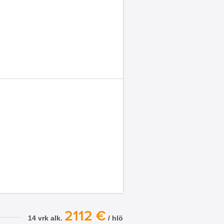
2112 €
14 vrk alk.
/ hlö