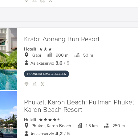
Krabi:
Aonang Buri Resort

Hotelli
Krabi
900 m
50 m
3,6
/ 5
Asiakasarvio
HUONEITA UIMA-ALTAALLA
Phuket, Karon Beach:
Pullman Phuket
Karon Beach Resort

Hotelli
+
Phuket, Karon Beach
1,5 km
250 m
4,2
/ 5
Asiakasarvio