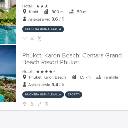

Hotelli
Krabi
900 m
50 m
3,6
/ 5
Asiakasarvio
HUONEITA UIMA-ALTAALLA
Phuket, Karon Beach:
Centara Grand
Beach Resort Phuket

Hotelli
+
Phuket, Karon Beach
1,5 km
rannalla
4,3
/ 5
Asiakasarvio
HUONEITA UIMA-ALTAALLA
SPORTTI