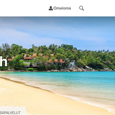
Omaloma
t
ch
ISÄPALVELUT