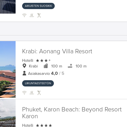
AIKUISTEN SUOSIKKI
Krabi:
Aonang Villa Resort

Hotelli
+
Krabi
100 m
100 m
4,0
/ 5
Asiakasarvio
LIIKUNTAESTEETÖN
Phuket, Karon Beach:
Beyond Resort
Karon

Hotelli