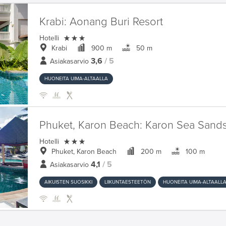
Krabi:
Aonang Buri Resort

Hotelli
Krabi
900 m
50 m
3,6
/ 5
Asiakasarvio
HUONEITA UIMA-ALTAALLA
Phuket, Karon Beach:
Karon Sea Sand

Hotelli
Phuket, Karon Beach
200 m
100 m
4,1
/ 5
Asiakasarvio
AIKUISTEN SUOSIKKI
LIIKUNTAESTEETÖN
HUONEITA UIMA-ALTAALL