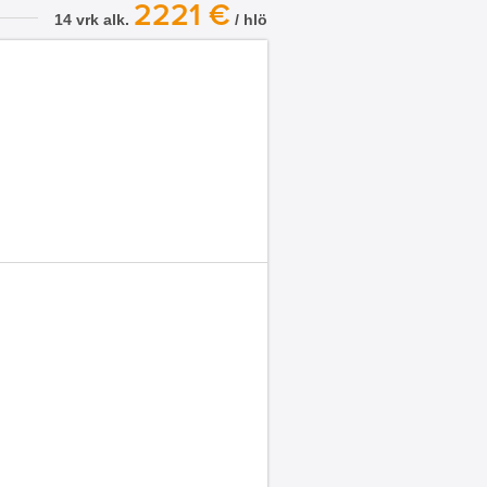
2221 €
14 vrk alk.
/ hlö