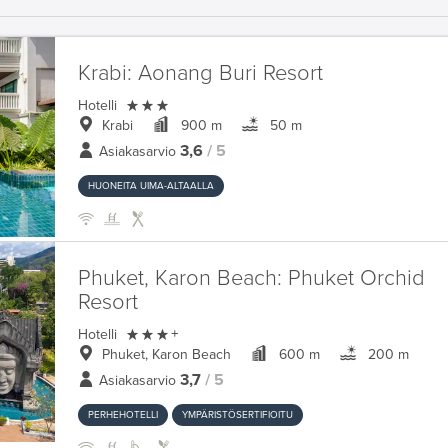
Krabi:
Aonang Buri Resort

Hotelli
Krabi
900 m
50 m
3,6
/ 5
Asiakasarvio
HUONEITA UIMA-ALTAALLA
Phuket, Karon Beach:
Phuket Orchid
Resort

Hotelli
+
Phuket, Karon Beach
600 m
200 m
3,7
/ 5
Asiakasarvio
PERHEHOTELLI
YMPÄRISTÖSERTIFIOITU