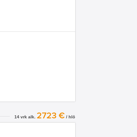
2723 €
14 vrk alk.
/ hlö