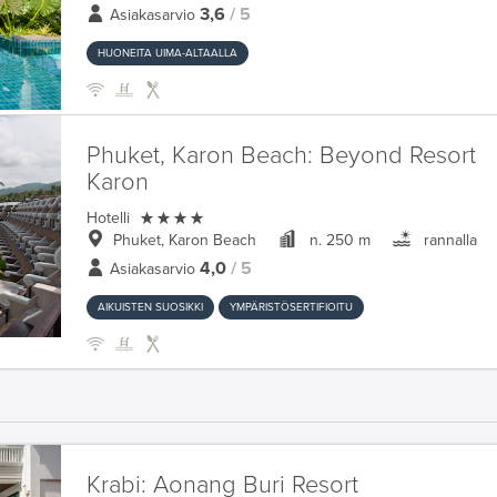
3,6
/ 5
Asiakasarvio
HUONEITA UIMA-ALTAALLA
Phuket, Karon Beach:
Beyond Resort
Karon

Hotelli
Phuket, Karon Beach
n. 250 m
rannalla
4,0
/ 5
Asiakasarvio
AIKUISTEN SUOSIKKI
YMPÄRISTÖSERTIFIOITU
Krabi:
Aonang Buri Resort