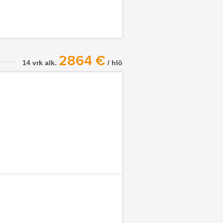
2864 €
14 vrk alk.
/ hlö