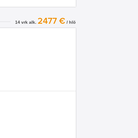
2477 €
14 vrk alk.
/ hlö