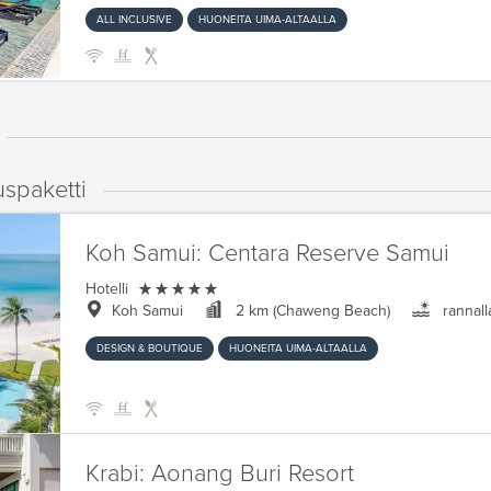
ALL INCLUSIVE
HUONEITA UIMA-ALTAALLA
uspaketti
Koh Samui:
Centara Reserve Samui

Hotelli
Koh Samui
2 km (Chaweng Beach)
rannall
DESIGN & BOUTIQUE
HUONEITA UIMA-ALTAALLA
Krabi:
Aonang Buri Resort