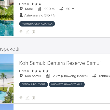

Hotelli
Krabi
900 m
50 m
3,6
/ 5
Asiakasarvio
HUONEITA UIMA-ALTAALLA
uspaketti
Koh Samui:
Centara Reserve Samui

Hotelli
Koh Samui
2 km (Chaweng Beach)
rannall
DESIGN & BOUTIQUE
HUONEITA UIMA-ALTAALLA