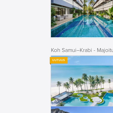
Koh Samui–Krabi - Majoit
UUTUUS