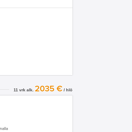
2035 €
11 vrk alk.
/ hlö
nalla