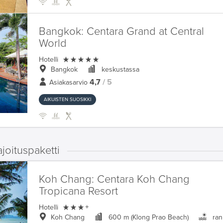
Bangkok:
Centara Grand at Central
World

Hotelli
Bangkok
keskustassa
4,7
/ 5
Asiakasarvio
AIKUISTEN SUOSIKKI
oituspaketti
Koh Chang:
Centara Koh Chang
Tropicana Resort

Hotelli
+
Koh Chang
600 m (Klong Prao Beach)
ran