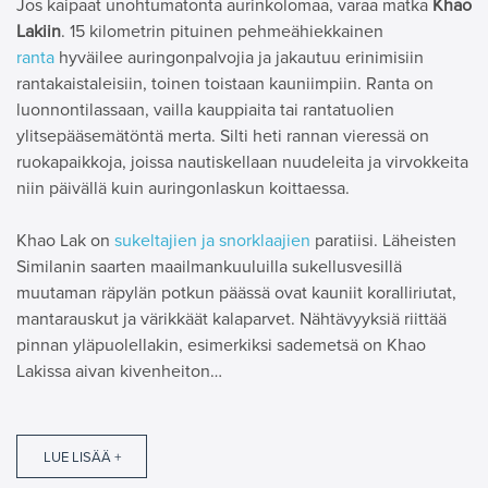
Jos kaipaat unohtumatonta aurinkolomaa, varaa matka
Khao
Lakiin
. 15 kilometrin pituinen pehmeähiekkainen
ranta
hyväilee auringonpalvojia ja jakautuu erinimisiin
rantakaistaleisiin, toinen toistaan kauniimpiin. Ranta on
luonnontilassaan, vailla kauppiaita tai rantatuolien
ylitsepääsemätöntä merta. Silti heti rannan vieressä on
ruokapaikkoja, joissa nautiskellaan nuudeleita ja virvokkeita
niin päivällä kuin auringonlaskun koittaessa.
Khao Lak on
sukeltajien ja snorklaajien
paratiisi. Läheisten
Similanin saarten maailmankuuluilla sukellusvesillä
muutaman räpylän potkun päässä ovat kauniit koralliriutat,
mantarauskut ja värikkäät kalaparvet. Nähtävyyksiä riittää
pinnan yläpuolellakin, esimerkiksi sademetsä on Khao
Lakissa aivan kivenheiton…
LUE LISÄÄ +