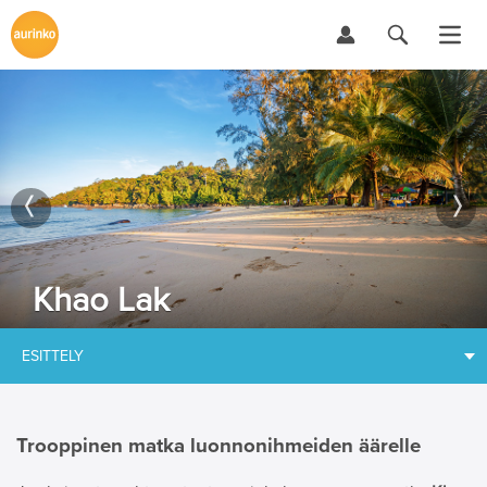
Khao Lak
ESITTELY
Trooppinen matka luonnonihmeiden äärelle