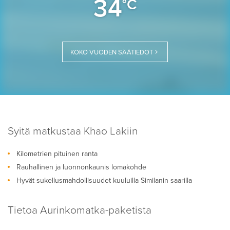
34
°C
KOKO VUODEN SÄÄTIEDOT
Syitä matkustaa Khao Lakiin
Kilometrien pituinen ranta
Rauhallinen ja luonnonkaunis lomakohde
Hyvät sukellusmahdollisuudet kuuluilla Similanin saarilla
Tietoa Aurinkomatka-paketista