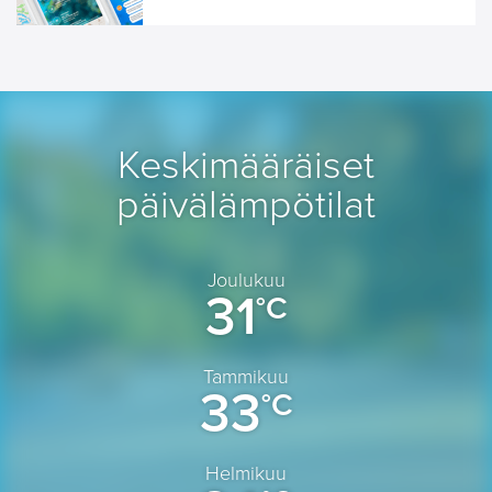
Keskimääräiset
päivälämpötilat
Joulukuu
31
°C
Tammikuu
33
°C
Helmikuu