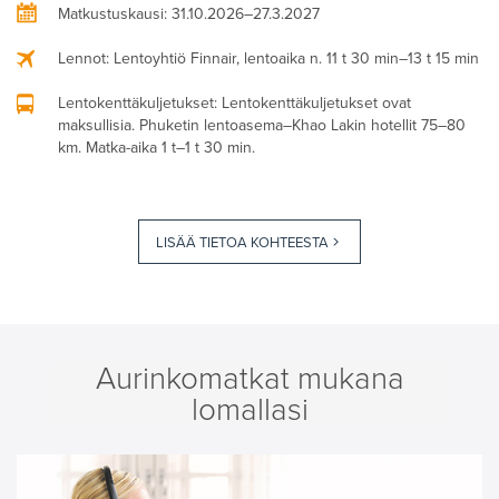
Matkustuskausi
: 31.10.2026–27.3.2027
Lennot
: Lentoyhtiö Finnair, lentoaika n. 11 t 30 min–13 t 15 min
Lentokenttäkuljetukset
: Lentokenttäkuljetukset ovat
maksullisia. Phuketin lentoasema–Khao Lakin hotellit 75–80
km. Matka-aika 1 t–1 t 30 min.
LISÄÄ TIETOA KOHTEESTA
Aurinkomatkat mukana
lomallasi