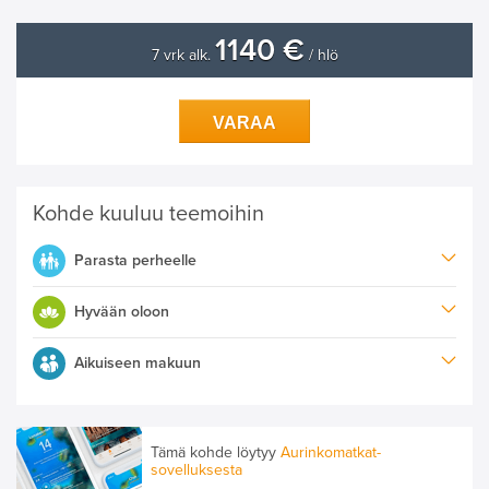
1140 €
7 vrk alk.
/ hlö
VARAA
Kohde kuuluu teemoihin
Parasta perheelle
Hyvään oloon
Aikuiseen makuun
Tämä kohde löytyy
Aurinkomatkat-
sovelluksesta