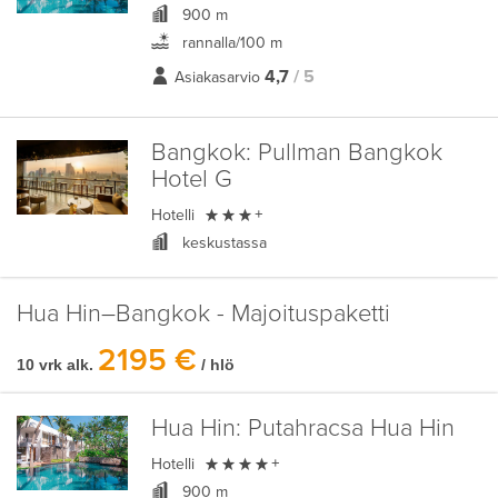
900 m
rannalla/100 m
4,7
/ 5
Asiakasarvio
Bangkok:
Pullman Bangkok
Hotel G

Hotelli
+
keskustassa
Hua Hin–Bangkok - Majoituspaketti
2195 €
10 vrk alk.
/ hlö
Hua Hin:
Putahracsa Hua Hin

Hotelli
+
900 m