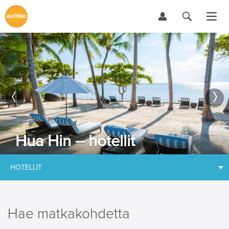
Hua Hin – hotellit
HOTELLIT
Hae matkakohdetta