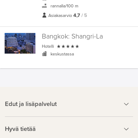
rannalla/100 m
4,7
/ 5
Asiakasarvio
Bangkok:
Shangri-La

Hotelli
keskustassa
Edut ja lisäpalvelut
Hyvä tietää