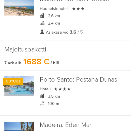

Huoneistohotelli
2,6 km
2,4 km
3,6
/ 5
Asiakasarvio
Majoituspaketti
1688 €
7 vrk alk.
/ hlö
Porto Santo:
Pestana Dunas
UUTUUS

Hotelli
3,5 km
100 m
Madeira:
Eden Mar