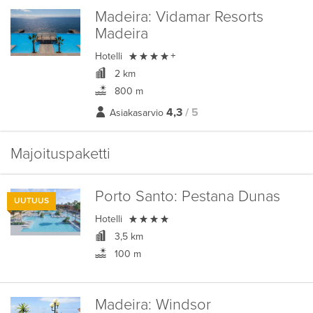
Madeira:
Vidamar Resorts
Madeira

Hotelli
+
2 km
800 m
4,3
/ 5
Asiakasarvio
Majoituspaketti
Porto Santo:
Pestana Dunas
UUTUUS

Hotelli
3,5 km
100 m
Madeira:
Windsor