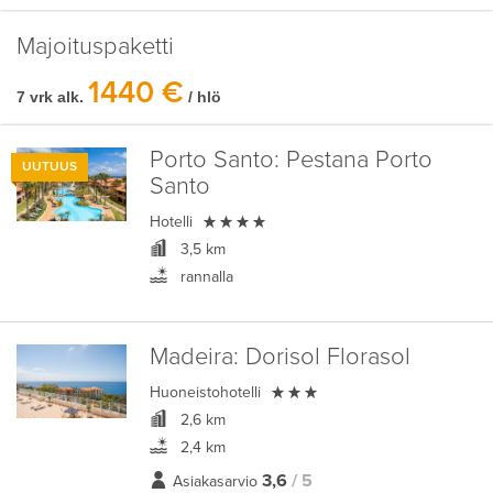
Majoituspaketti
1440 €
7 vrk alk.
/ hlö
Porto Santo:
Pestana Porto
UUTUUS
Santo

Hotelli
3,5 km
rannalla
Madeira:
Dorisol Florasol

Huoneistohotelli
2,6 km
2,4 km
3,6
/ 5
Asiakasarvio