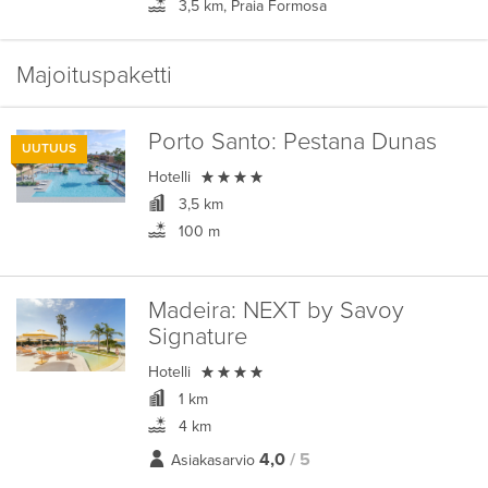
3,5 km, Praia Formosa
Majoituspaketti
Porto Santo:
Pestana Dunas
UUTUUS

Hotelli
3,5 km
100 m
Madeira:
NEXT by Savoy
Signature

Hotelli
1 km
4 km
4,0
/ 5
Asiakasarvio