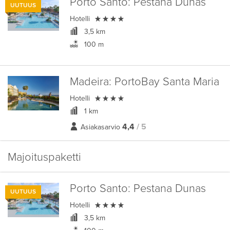
Porto Santo:
Pestana Dunas
UUTUUS

Hotelli
3,5 km
100 m
Madeira:
PortoBay Santa Maria

Hotelli
1 km
4,4
/ 5
Asiakasarvio
Majoituspaketti
Porto Santo:
Pestana Dunas
UUTUUS

Hotelli
3,5 km