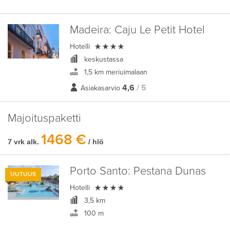
Madeira:
Caju Le Petit Hotel

Hotelli
keskustassa
1,5 km meriuimalaan
4,6
/ 5
Asiakasarvio
Majoituspaketti
1468 €
7 vrk alk.
/ hlö
Porto Santo:
Pestana Dunas
UUTUUS

Hotelli
3,5 km
100 m