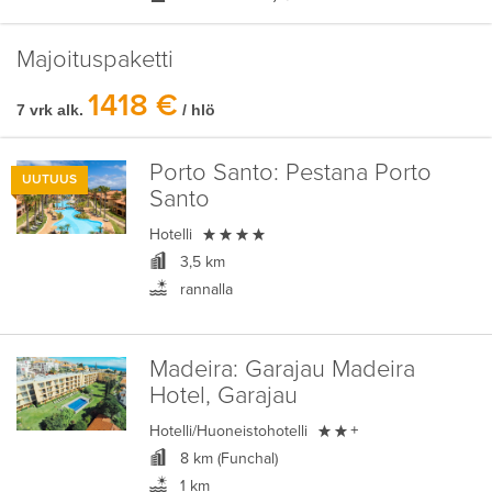
Majoituspaketti
1418 €
7 vrk alk.
/ hlö
Porto Santo:
Pestana Porto
UUTUUS
Santo

Hotelli
3,5 km
rannalla
Madeira:
Garajau Madeira
Hotel, Garajau

Hotelli/Huoneistohotelli
+
8 km (Funchal)
1 km