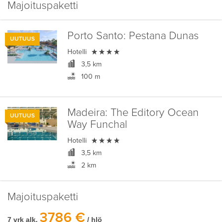
Majoituspaketti
Porto Santo:
Pestana Dunas
UUTUUS

Hotelli
3,5 km
100 m
Madeira:
The Editory Ocean
UUTUUS
Way Funchal

Hotelli
3,5 km
2 km
Majoituspaketti
3786 €
7 vrk alk.
/ hlö