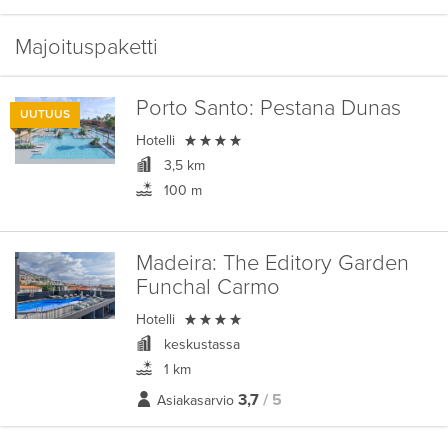
Majoituspaketti
Porto Santo:
Pestana Dunas
UUTUUS

Hotelli
3,5 km
100 m
Madeira:
The Editory Garden
Funchal Carmo

Hotelli
keskustassa
1 km
3,7
/ 5
Asiakasarvio