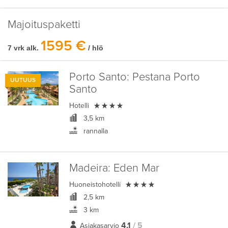
Majoituspaketti
1595 €
7 vrk alk.
/ hlö
Porto Santo:
Pestana Porto
UUTUUS
Santo

Hotelli
3,5 km
rannalla
Madeira:
Eden Mar

Huoneistohotelli
2,5 km
3 km
4,1
/ 5
Asiakasarvio