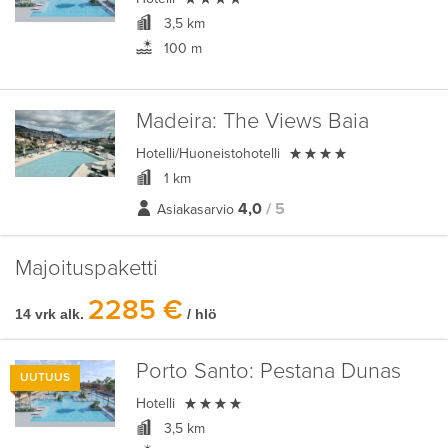
3,5 km
100 m
Madeira:
The Views Baia

Hotelli/Huoneistohotelli
1 km
4,0
/ 5
Asiakasarvio
Majoituspaketti
2285 €
14 vrk alk.
/ hlö
Porto Santo:
Pestana Dunas
UUTUUS

Hotelli
3,5 km