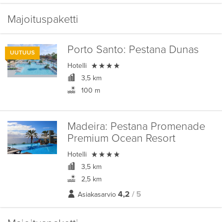
Majoituspaketti
Porto Santo:
Pestana Dunas
UUTUUS

Hotelli
3,5 km
100 m
Madeira:
Pestana Promenade
Premium Ocean Resort

Hotelli
3,5 km
2,5 km
4,2
/ 5
Asiakasarvio