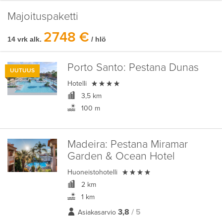
Majoituspaketti
2748 €
14 vrk alk.
/ hlö
Porto Santo:
Pestana Dunas
UUTUUS

Hotelli
3,5 km
100 m
Madeira:
Pestana Miramar
Garden & Ocean Hotel

Huoneistohotelli
2 km
1 km
3,8
/ 5
Asiakasarvio