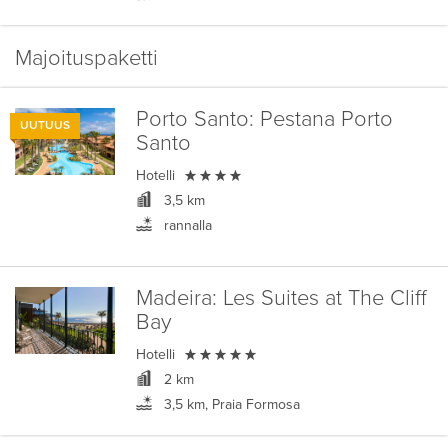
Majoituspaketti
Porto Santo:
Pestana Porto
UUTUUS
Santo

Hotelli
3,5 km
rannalla
Madeira:
Les Suites at The Cliff
Bay

Hotelli
2 km
3,5 km, Praia Formosa