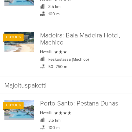
3,5 km
100 m
Madeira:
Baia Madeira Hotel,
UUTUUS
Machico

Hotelli
keskustassa (Machico)
50–750 m
Majoituspaketti
Porto Santo:
Pestana Dunas
UUTUUS

Hotelli
3,5 km
100 m