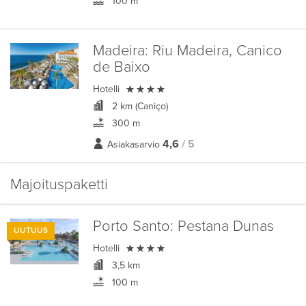
100 m
Madeira:
Riu Madeira, Canico
de Baixo

Hotelli
2 km (Caniço)
300 m
4,6
/ 5
Asiakasarvio
Majoituspaketti
Porto Santo:
Pestana Dunas
UUTUUS

Hotelli
3,5 km
100 m