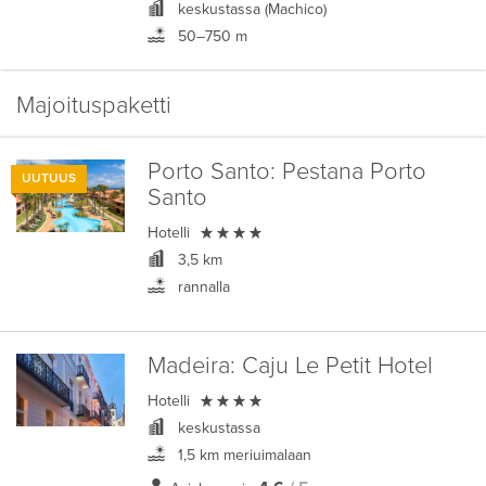
keskustassa (Machico)
50–750 m
Majoituspaketti
Porto Santo:
Pestana Porto
UUTUUS
Santo

Hotelli
3,5 km
rannalla
Madeira:
Caju Le Petit Hotel

Hotelli
keskustassa
1,5 km meriuimalaan