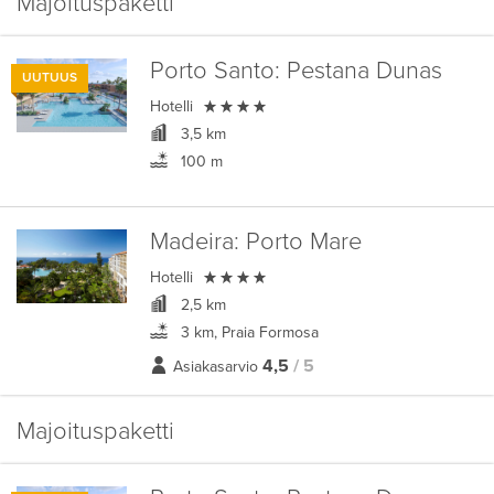
Majoituspaketti
Porto Santo:
Pestana Dunas
UUTUUS

Hotelli
3,5 km
100 m
Madeira:
Porto Mare

Hotelli
2,5 km
3 km, Praia Formosa
4,5
/ 5
Asiakasarvio
Majoituspaketti