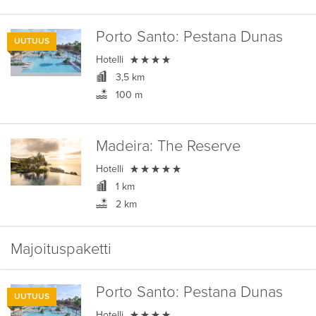
Porto Santo:
Pestana Dunas
UUTUUS

Hotelli
3,5 km
100 m
Madeira:
The Reserve

Hotelli
1 km
2 km
Majoituspaketti
Porto Santo:
Pestana Dunas
UUTUUS

Hotelli