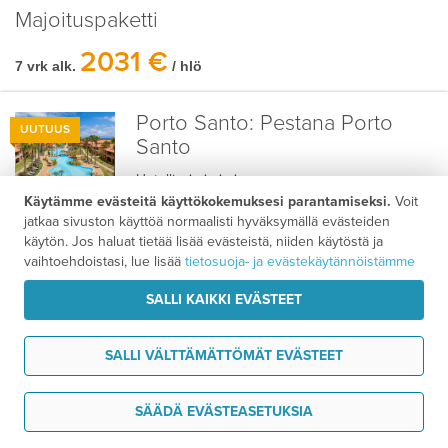
Majoituspaketti
2031 €
7 vrk alk.
/ hlö
Porto Santo:
Pestana Porto
UUTUUS
Santo

Hotelli
Käytämme evästeitä käyttökokemuksesi parantamiseksi.
Voit
3,5 km
jatkaa sivuston käyttöä normaalisti hyväksymällä evästeiden
rannalla
käytön. Jos haluat tietää lisää evästeistä, niiden käytöstä ja
vaihtoehdoistasi, lue lisää
tietosuoja- ja evästekäytännöistämme
Madeira:
NEXT by Savoy
SALLI KAIKKI EVÄSTEET
Signature
SALLI VÄLTTÄMÄTTÖMÄT EVÄSTEET

Hotelli
1 km
Tarvitsen tukea
4 km
SÄÄDÄ EVÄSTEASETUKSIA
4,0
/ 5
Asiakasarvio