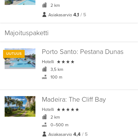
2 km
4,1
/ 5
Asiakasarvio
Majoituspaketti
Porto Santo:
Pestana Dunas
UUTUUS

Hotelli
3,5 km
100 m
Madeira:
The Cliff Bay

Hotelli
2 km
0–500 m
4,4
/ 5
Asiakasarvio