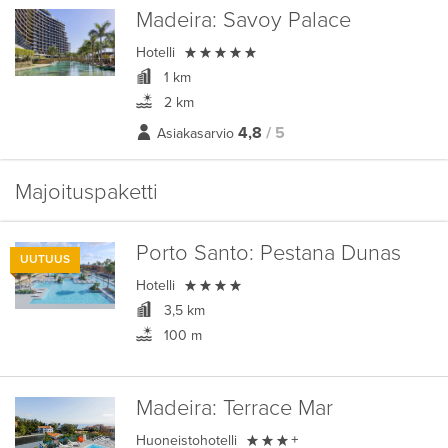
Madeira:
Savoy Palace

Hotelli
1 km
2 km
4,8
/ 5
Asiakasarvio
Majoituspaketti
Porto Santo:
Pestana Dunas
UUTUUS

Hotelli
3,5 km
100 m
Madeira:
Terrace Mar

Huoneistohotelli
+