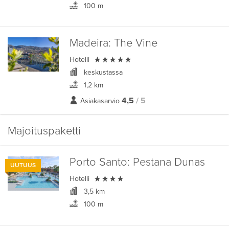
100 m
Madeira:
The Vine

Hotelli
keskustassa
1,2 km
4,5
/ 5
Asiakasarvio
Majoituspaketti
Porto Santo:
Pestana Dunas
UUTUUS

Hotelli
3,5 km
100 m