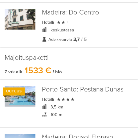
Madeira:
Do Centro

Hotelli
+
keskustassa
3,7
/ 5
Asiakasarvio
Majoituspaketti
1533 €
7 vrk alk.
/ hlö
Porto Santo:
Pestana Dunas
UUTUUS

Hotelli
3,5 km
100 m
Madeira:
Dorisol Florasol