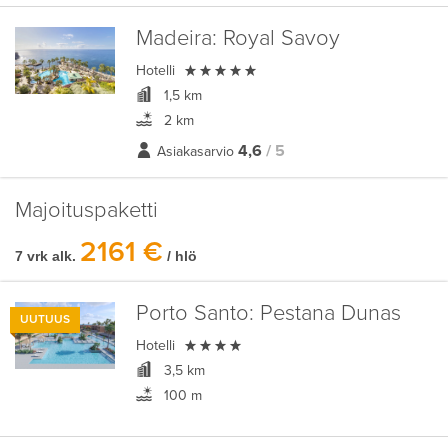
Madeira:
Royal Savoy

Hotelli
1,5 km
2 km
4,6
/ 5
Asiakasarvio
Majoituspaketti
2161 €
7 vrk alk.
/ hlö
Porto Santo:
Pestana Dunas
UUTUUS

Hotelli
3,5 km
100 m