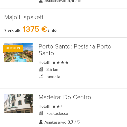
4,6
/ 5
Asiakasarvio
Majoituspaketti
1375 €
7 vrk alk.
/ hlö
Porto Santo:
Pestana Porto
UUTUUS
Santo

Hotelli
3,5 km
rannalla
Madeira:
Do Centro

Hotelli
+
keskustassa
3,7
/ 5
Asiakasarvio