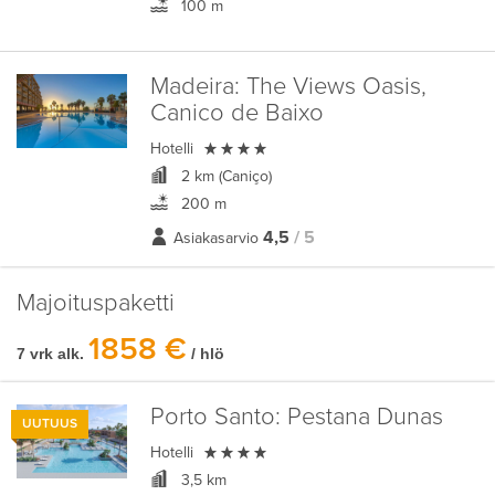
100 m
Madeira:
The Views Oasis,
Canico de Baixo

Hotelli
2 km (Caniço)
200 m
4,5
/ 5
Asiakasarvio
Majoituspaketti
1858 €
7 vrk alk.
/ hlö
Porto Santo:
Pestana Dunas
UUTUUS

Hotelli
3,5 km