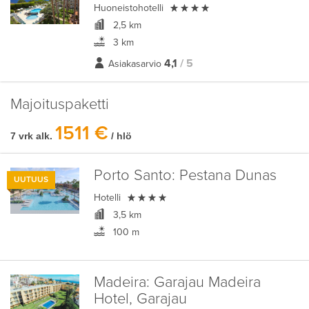

Huoneistohotelli
2,5 km
3 km
4,1
/ 5
Asiakasarvio
Majoituspaketti
1511 €
7 vrk alk.
/ hlö
Porto Santo:
Pestana Dunas
UUTUUS

Hotelli
3,5 km
100 m
Madeira:
Garajau Madeira
Hotel, Garajau