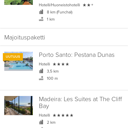

Hotelli/Huoneistohotelli
+
8 km (Funchal)
1 km
Majoituspaketti
Porto Santo:
Pestana Dunas
UUTUUS

Hotelli
3,5 km
100 m
Madeira:
Les Suites at The Cliff
Bay

Hotelli
2 km