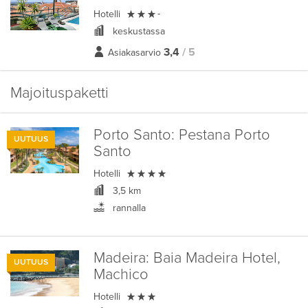

Hotelli
-
keskustassa
3,4
/ 5
Asiakasarvio
Majoituspaketti
Porto Santo:
Pestana Porto
UUTUUS
Santo

Hotelli
3,5 km
rannalla
Madeira:
Baia Madeira Hotel,
UUTUUS
Machico

Hotelli