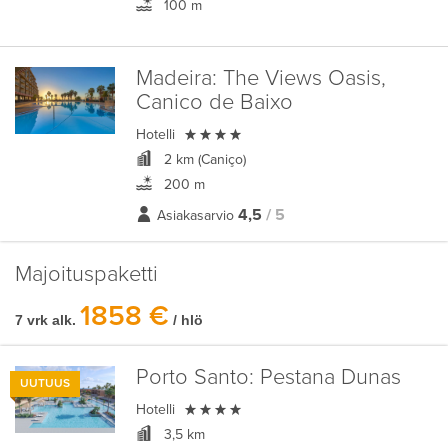
100 m
Madeira:
The Views Oasis,
Canico de Baixo

Hotelli
2 km (Caniço)
200 m
4,5
/ 5
Asiakasarvio
Majoituspaketti
1858 €
7 vrk alk.
/ hlö
Porto Santo:
Pestana Dunas
UUTUUS

Hotelli
3,5 km