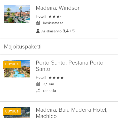
Madeira:
Windsor

Hotelli
-
keskustassa
3,4
/ 5
Asiakasarvio
Majoituspaketti
Porto Santo:
Pestana Porto
UUTUUS
Santo

Hotelli
3,5 km
rannalla
Madeira:
Baia Madeira Hotel,
UUTUUS
Machico