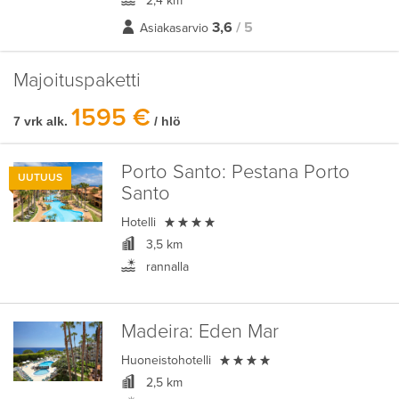
2,4 km
3,6
/ 5
Asiakasarvio
Majoituspaketti
1595 €
7 vrk alk.
/ hlö
Porto Santo:
Pestana Porto
UUTUUS
Santo

Hotelli
3,5 km
rannalla
Madeira:
Eden Mar

Huoneistohotelli
2,5 km