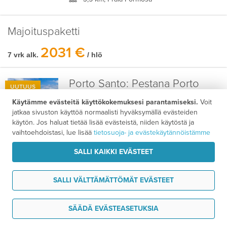
Majoituspaketti
2031 €
7 vrk alk.
/ hlö
Porto Santo:
Pestana Porto
UUTUUS
Santo
Käytämme evästeitä käyttökokemuksesi parantamiseksi.
Voit

jatkaa sivuston käyttöä normaalisti hyväksymällä evästeiden
Hotelli
käytön. Jos haluat tietää lisää evästeistä, niiden käytöstä ja
3,5 km
vaihtoehdoistasi, lue lisää
tietosuoja- ja evästekäytännöistämme
rannalla
SALLI KAIKKI EVÄSTEET
Madeira:
NEXT by Savoy
SALLI VÄLTTÄMÄTTÖMÄT EVÄSTEET
Signature

Hotelli
Tarvitsen tukea
SÄÄDÄ EVÄSTEASETUKSIA
1 km