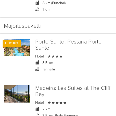
8 km (Funchal)
1 km
Majoituspaketti
Porto Santo:
Pestana Porto
UUTUUS
Santo

Hotelli
3,5 km
rannalla
Madeira:
Les Suites at The Cliff
Bay

Hotelli
2 km
3,5 km, Praia Formosa