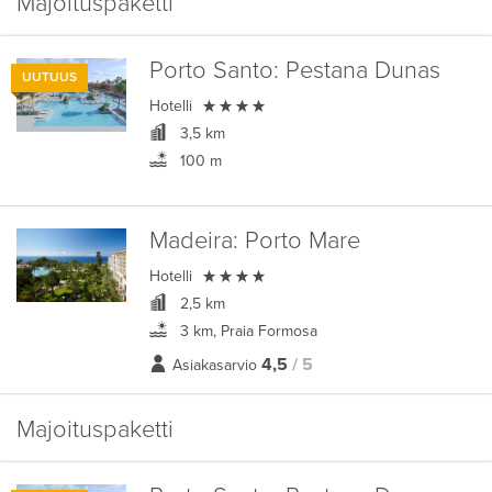
Majoituspaketti
Porto Santo:
Pestana Dunas
UUTUUS

Hotelli
3,5 km
100 m
Madeira:
Porto Mare

Hotelli
2,5 km
3 km, Praia Formosa
4,5
/ 5
Asiakasarvio
Majoituspaketti