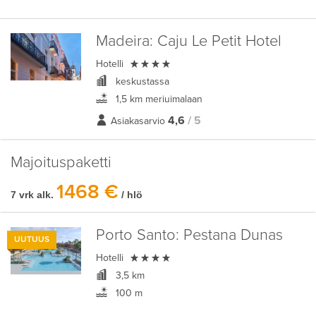
Madeira:
Caju Le Petit Hotel

Hotelli
keskustassa
1,5 km meriuimalaan
4,6
/ 5
Asiakasarvio
Majoituspaketti
1468 €
7 vrk alk.
/ hlö
Porto Santo:
Pestana Dunas
UUTUUS

Hotelli
3,5 km
100 m