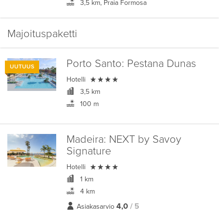
3,5 km, Praia Formosa
Majoituspaketti
Porto Santo:
Pestana Dunas
UUTUUS

Hotelli
3,5 km
100 m
Madeira:
NEXT by Savoy
Signature

Hotelli
1 km
4 km
4,0
/ 5
Asiakasarvio