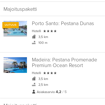
Majoituspaketti
Porto Santo:
Pestana Dunas
UUTUUS

Hotelli
3,5 km
100 m
Madeira:
Pestana Promenade
Premium Ocean Resort

Hotelli
3,5 km
2,5 km
4,2
/ 5
Asiakasarvio