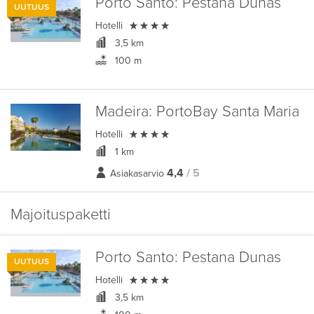
Porto Santo:
Pestana Dunas
UUTUUS

Hotelli
3,5 km
100 m
Madeira:
PortoBay Santa Maria

Hotelli
1 km
4,4
/ 5
Asiakasarvio
Majoituspaketti
Porto Santo:
Pestana Dunas
UUTUUS

Hotelli
3,5 km