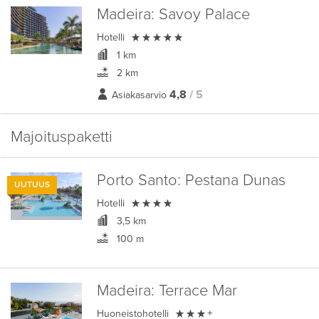
Madeira:
Savoy Palace

Hotelli
1 km
2 km
4,8
/ 5
Asiakasarvio
Majoituspaketti
Porto Santo:
Pestana Dunas
UUTUUS

Hotelli
3,5 km
100 m
Madeira:
Terrace Mar

Huoneistohotelli
+