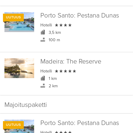
Porto Santo:
Pestana Dunas
UUTUUS

Hotelli
3,5 km
100 m
Madeira:
The Reserve

Hotelli
1 km
2 km
Majoituspaketti
Porto Santo:
Pestana Dunas
UUTUUS

Hotelli