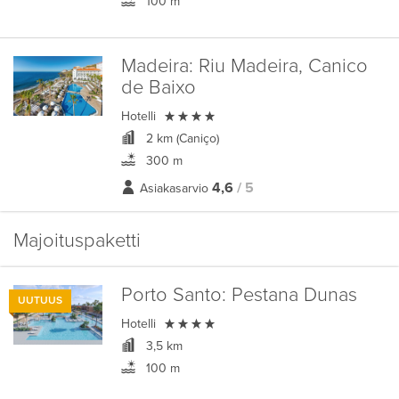
100 m
Madeira:
Riu Madeira, Canico
de Baixo

Hotelli
2 km (Caniço)
300 m
4,6
/ 5
Asiakasarvio
Majoituspaketti
Porto Santo:
Pestana Dunas
UUTUUS

Hotelli
3,5 km
100 m