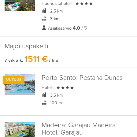

Huoneistohotelli
2,5 km
3 km
4,0
/ 5
Asiakasarvio
Majoituspaketti
1511 €
7 vrk alk.
/ hlö
Porto Santo:
Pestana Dunas
UUTUUS

Hotelli
3,5 km
100 m
Madeira:
Garajau Madeira
Hotel, Garajau