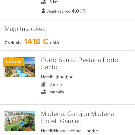
3 km
4,0
/ 5
Asiakasarvio
Majoituspaketti
1418 €
7 vrk alk.
/ hlö
Porto Santo:
Pestana Porto
UUTUUS
Santo

Hotelli
3,5 km
rannalla
Madeira:
Garajau Madeira
Hotel, Garajau

Hotelli/Huoneistohotelli
+