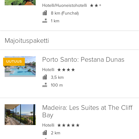

Hotelli/Huoneistohotelli
+
8 km (Funchal)
1 km
Majoituspaketti
Porto Santo:
Pestana Dunas
UUTUUS

Hotelli
3,5 km
100 m
Madeira:
Les Suites at The Cliff
Bay

Hotelli
2 km