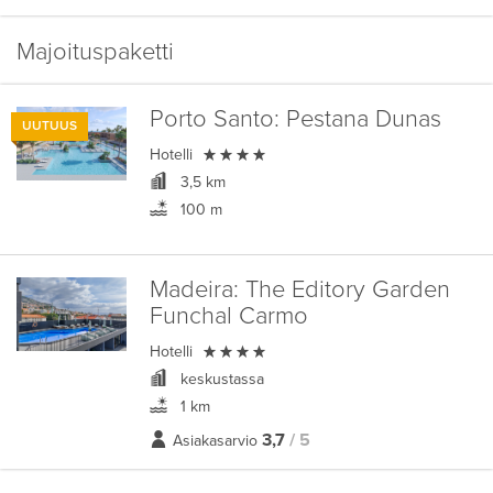
Majoituspaketti
Porto Santo:
Pestana Dunas
UUTUUS

Hotelli
3,5 km
100 m
Madeira:
The Editory Garden
Funchal Carmo

Hotelli
keskustassa
1 km
3,7
/ 5
Asiakasarvio