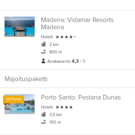
Madeira:
Vidamar Resorts
Madeira

Hotelli
+
2 km
800 m
4,3
/ 5
Asiakasarvio
Majoituspaketti
Porto Santo:
Pestana Dunas
UUTUUS

Hotelli
3,5 km
100 m