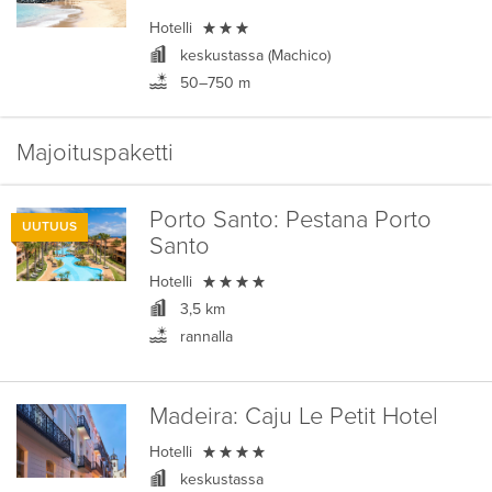

Hotelli
keskustassa (Machico)
50–750 m
Majoituspaketti
Porto Santo:
Pestana Porto
UUTUUS
Santo

Hotelli
3,5 km
rannalla
Madeira:
Caju Le Petit Hotel

Hotelli
keskustassa