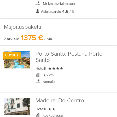
1,5 km meriuimalaan
4,6
/ 5
Asiakasarvio
Majoituspaketti
1375 €
7 vrk alk.
/ hlö
Porto Santo:
Pestana Porto
UUTUUS
Santo

Hotelli
3,5 km
rannalla
Madeira:
Do Centro

Hotelli
+
keskustassa