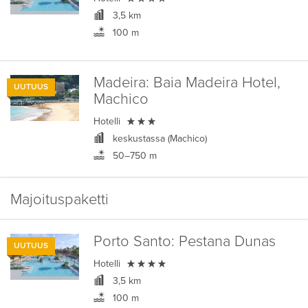
3,5 km
100 m
Madeira:
Baia Madeira Hotel,
UUTUUS
Machico

Hotelli
keskustassa (Machico)
50–750 m
Majoituspaketti
Porto Santo:
Pestana Dunas
UUTUUS

Hotelli
3,5 km
100 m