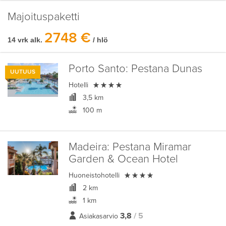
Majoituspaketti
2748 €
14 vrk alk.
/ hlö
Porto Santo:
Pestana Dunas
UUTUUS

Hotelli
3,5 km
100 m
Madeira:
Pestana Miramar
Garden & Ocean Hotel

Huoneistohotelli
2 km
1 km
3,8
/ 5
Asiakasarvio