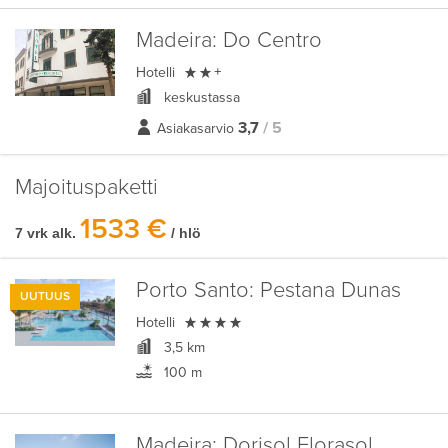
Madeira:
Do Centro

Hotelli
+
keskustassa
3,7
/ 5
Asiakasarvio
Majoituspaketti
1533 €
7 vrk alk.
/ hlö
Porto Santo:
Pestana Dunas
UUTUUS

Hotelli
3,5 km
100 m
Madeira:
Dorisol Florasol