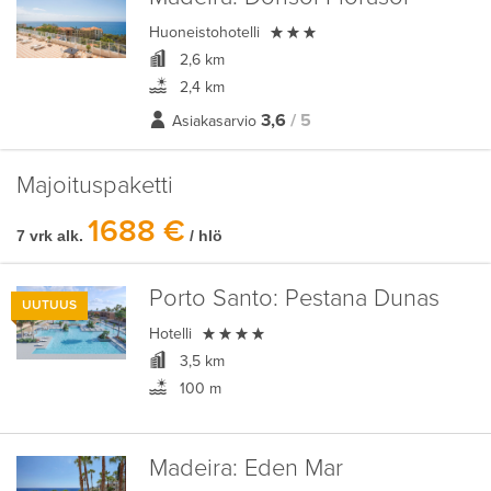

Huoneistohotelli
2,6 km
2,4 km
3,6
/ 5
Asiakasarvio
Majoituspaketti
1688 €
7 vrk alk.
/ hlö
Porto Santo:
Pestana Dunas
UUTUUS

Hotelli
3,5 km
100 m
Madeira:
Eden Mar