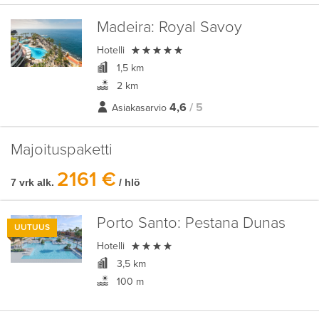
Madeira:
Royal Savoy

Hotelli
1,5 km
2 km
4,6
/ 5
Asiakasarvio
Majoituspaketti
2161 €
7 vrk alk.
/ hlö
Porto Santo:
Pestana Dunas
UUTUUS

Hotelli
3,5 km
100 m