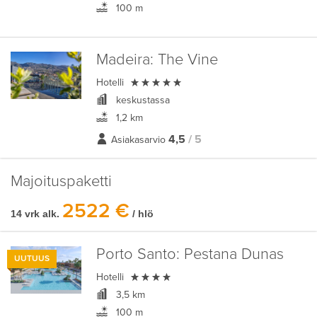
100 m
Madeira:
The Vine

Hotelli
keskustassa
1,2 km
4,5
/ 5
Asiakasarvio
Majoituspaketti
2522 €
14 vrk alk.
/ hlö
Porto Santo:
Pestana Dunas
UUTUUS

Hotelli
3,5 km
100 m