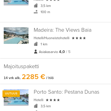
3,5 km
100 m
Madeira:
The Views Baia

Hotelli/Huoneistohotelli
1 km
4,0
/ 5
Asiakasarvio
Majoituspaketti
2285 €
14 vrk alk.
/ hlö
Porto Santo:
Pestana Dunas
UUTUUS

Hotelli
3,5 km