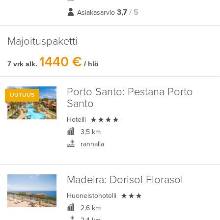
3,7
/ 5
Asiakasarvio
Majoituspaketti
1440 €
7 vrk alk.
/ hlö
Porto Santo:
Pestana Porto
UUTUUS
Santo

Hotelli
3,5 km
rannalla
Madeira:
Dorisol Florasol

Huoneistohotelli
2,6 km