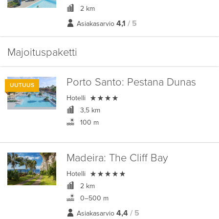
2 km
4,1
/ 5
Asiakasarvio
Majoituspaketti
Porto Santo:
Pestana Dunas
UUTUUS

Hotelli
3,5 km
100 m
Madeira:
The Cliff Bay

Hotelli
2 km
0–500 m
4,4
/ 5
Asiakasarvio