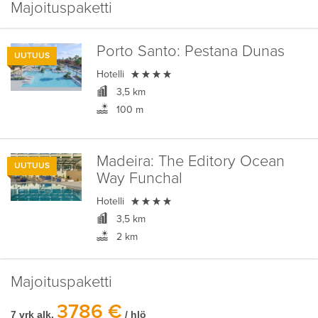
Majoituspaketti
Porto Santo:
Pestana Dunas
UUTUUS

Hotelli
3,5 km
100 m
Madeira:
The Editory Ocean
UUTUUS
Way Funchal

Hotelli
3,5 km
2 km
Majoituspaketti
3786 €
7 vrk alk.
/ hlö