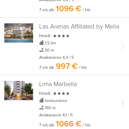
1096 €
7 vrk alk.
/ hlö
Las Arenas Affiliated by Melia

Hotelli
1,5 km
50 m
Asiakasarvio
4,3
/ 5
997 €
7 vrk alk.
/ hlö
Lima Marbella

Hotelli
keskustassa
160 m
Asiakasarvio
4,1
/ 5
1066 €
7 vrk alk.
/ hlö