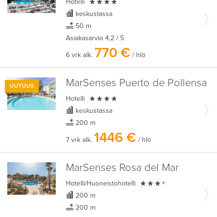

Hotelli
keskustassa
50 m
Asiakasarvio
4,2
/ 5
770 €
6 vrk alk.
/ hlö
MarSenses Puerto de Pollensa
UUTUUS

Hotelli
keskustassa
200 m
1446 €
7 vrk alk.
/ hlö
MarSenses Rosa del Mar

Hotelli/Huoneistohotelli
+
200 m
200 m