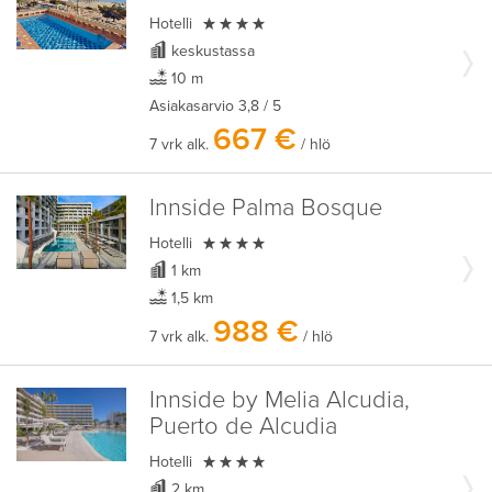

Hotelli
keskustassa
10 m
Asiakasarvio
3,8
/ 5
667 €
7 vrk alk.
/ hlö
Innside Palma Bosque

Hotelli
1 km
1,5 km
988 €
7 vrk alk.
/ hlö
Innside by Melia Alcudia,
Puerto de Alcudia

Hotelli
2 km