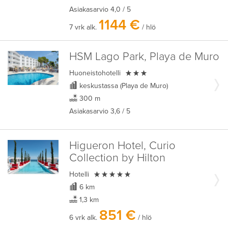
Asiakasarvio
4,0
/ 5
1144 €
7 vrk alk.
/ hlö
HSM Lago Park, Playa de Muro

Huoneistohotelli
keskustassa (Playa de Muro)
300 m
Asiakasarvio
3,6
/ 5
Higueron Hotel, Curio
Collection by Hilton

Hotelli
6 km
1,3 km
851 €
6 vrk alk.
/ hlö