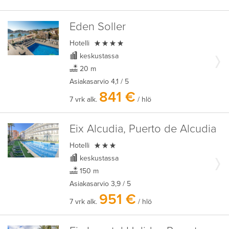
Eden Soller

Hotelli
keskustassa
20 m
Asiakasarvio
4,1
/ 5
841 €
7 vrk alk.
/ hlö
Eix Alcudia, Puerto de Alcudia

Hotelli
keskustassa
150 m
Asiakasarvio
3,9
/ 5
951 €
7 vrk alk.
/ hlö