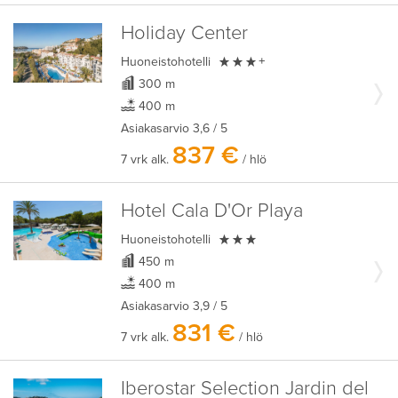
Holiday Center

Huoneistohotelli
+
300 m
400 m
Asiakasarvio
3,6
/ 5
837 €
7 vrk alk.
/ hlö
Hotel Cala D'Or Playa

Huoneistohotelli
450 m
400 m
Asiakasarvio
3,9
/ 5
831 €
7 vrk alk.
/ hlö
Iberostar Selection Jardin del