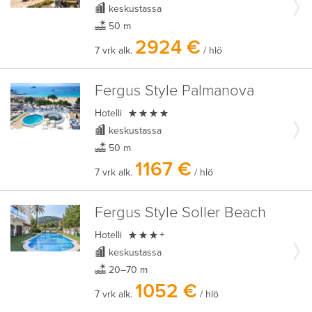
keskustassa
50 m
2924 €
7 vrk alk.
/ hlö
Fergus Style Palmanova

Hotelli
keskustassa
50 m
1167 €
7 vrk alk.
/ hlö
Fergus Style Soller Beach

Hotelli
+
keskustassa
20–70 m
1052 €
7 vrk alk.
/ hlö