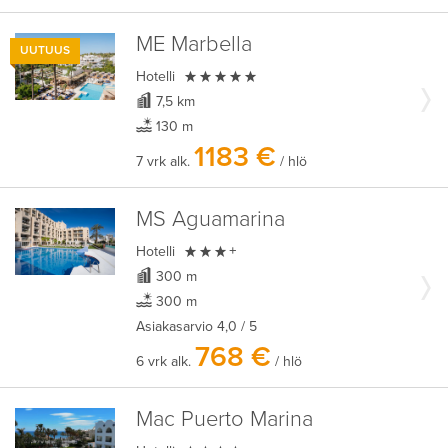
ME Marbella
UUTUUS

Hotelli
7,5 km
130 m
1183 €
7 vrk alk.
/ hlö
MS Aguamarina

Hotelli
+
300 m
300 m
Asiakasarvio
4,0
/ 5
768 €
6 vrk alk.
/ hlö
Mac Puerto Marina