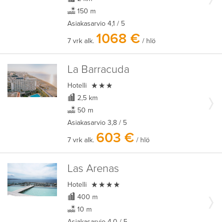
150 m
Asiakasarvio
4,1
/ 5
1068 €
7 vrk alk.
/ hlö
La Barracuda

Hotelli
2,5 km
50 m
Asiakasarvio
3,8
/ 5
603 €
7 vrk alk.
/ hlö
Las Arenas

Hotelli
400 m
10 m
Asiakasarvio
4,0
/ 5