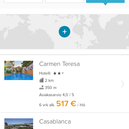
Carmen Teresa

Hotelli
+
2 km
350 m
Asiakasarvio
4,0
/ 5
517 €
6 vrk alk.
/ hlö
Casablanca