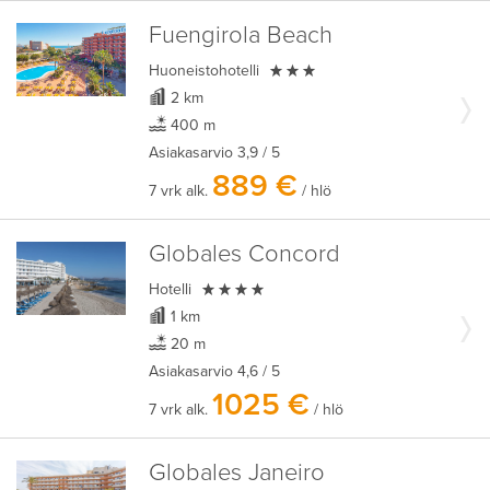
Fuengirola Beach

Huoneistohotelli
2 km
400 m
Asiakasarvio
3,9
/ 5
889 €
7 vrk alk.
/ hlö
Globales Concord

Hotelli
1 km
20 m
Asiakasarvio
4,6
/ 5
1025 €
7 vrk alk.
/ hlö
Globales Janeiro