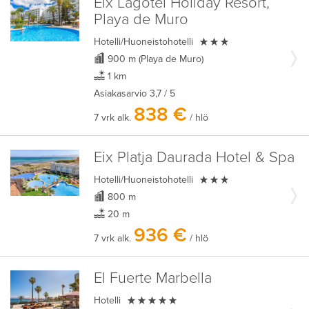
Eix Lagotel Holiday Resort,
Playa de Muro

Hotelli/Huoneistohotelli
900 m (Playa de Muro)
1 km
Asiakasarvio
3,7
/ 5
838 €
7 vrk alk.
/ hlö
Eix Platja Daurada Hotel & Spa

Hotelli/Huoneistohotelli
800 m
20 m
936 €
7 vrk alk.
/ hlö
El Fuerte Marbella

Hotelli