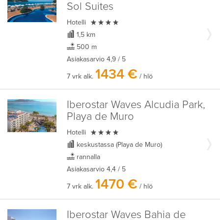
Sol Suites

Hotelli
1,5 km
500 m
Asiakasarvio
4,9
/ 5
1434 €
7 vrk alk.
/ hlö
Iberostar Waves Alcudia Park,
Playa de Muro

Hotelli
keskustassa (Playa de Muro)
rannalla
Asiakasarvio
4,4
/ 5
1470 €
7 vrk alk.
/ hlö
Iberostar Waves Bahia de