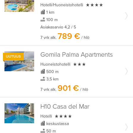

Hotelli/Huoneistohotelli
1 km
100 m
Asiakasarvio
4,2
/ 5
789 €
7 vrk alk.
/ hlö
Gomila Palma Apartments
UUTUUS

Huoneistohotelli
500 m
3,5 km
901 €
7 vrk alk.
/ hlö
H10 Casa del Mar

Hotelli
keskustassa
50 m