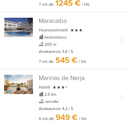
1245 €
7 vrk alk.
/ hlö
Maracaibo

Huoneistohotelli
keskustassa
200 m
Asiakasarvio
3,6
/ 5
545 €
7 vrk alk.
/ hlö
Marinas de Nerja

Hotelli
+
2,5 km
rannalla
Asiakasarvio
4,2
/ 5
949 €
6 vrk alk.
/ hlö