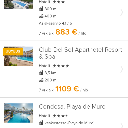

Hotelli
300 m
400 m
Asiakasarvio
4,1
/ 5
883 €
7 vrk alk.
/ hlö
Club Del Sol Aparthotel Resort
UUTUUS
& Spa

Hotelli
3,5 km
200 m
1109 €
7 vrk alk.
/ hlö
Condesa, Playa de Muro

Hotelli
+
keskustassa (Playa de Muro)