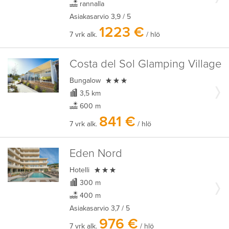
rannalla
Asiakasarvio
3,9
/ 5
1223 €
7 vrk alk.
/ hlö
Costa del Sol Glamping Village

Bungalow
3,5 km
600 m
841 €
7 vrk alk.
/ hlö
Eden Nord

Hotelli
300 m
400 m
Asiakasarvio
3,7
/ 5
976 €
7 vrk alk.
/ hlö