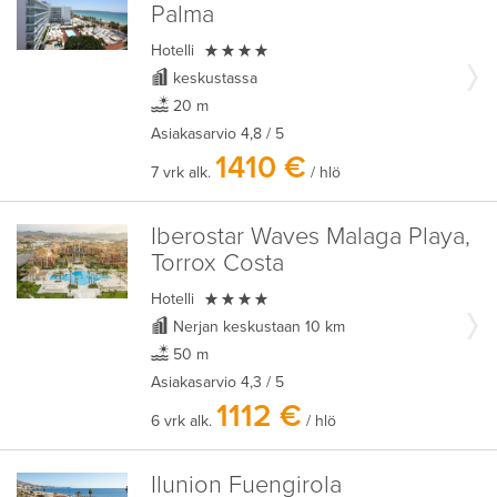
Palma

Hotelli
keskustassa
20 m
Asiakasarvio
4,8
/ 5
1410 €
7 vrk alk.
/ hlö
Iberostar Waves Malaga Playa,
Torrox Costa

Hotelli
Nerjan keskustaan 10 km
50 m
Asiakasarvio
4,3
/ 5
1112 €
6 vrk alk.
/ hlö
Ilunion Fuengirola