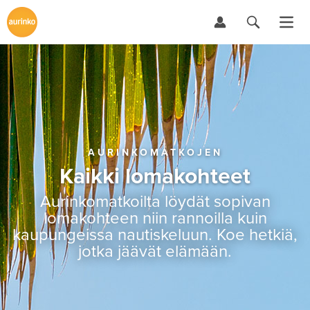
AURINKOMATKOJEN
Kaikki lomakohteet
Aurinkomatkoilta löydät sopivan
lomakohteen niin rannoilla kuin
kaupungeissa nautiskeluun. Koe hetkiä,
jotka jäävät elämään.