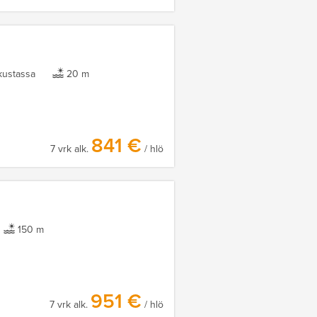
ustassa
20 m
841 €
7 vrk alk.
/ hlö
150 m
951 €
7 vrk alk.
/ hlö