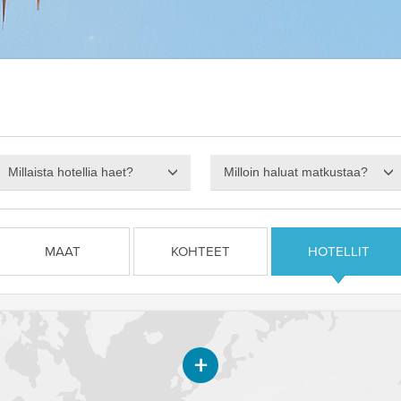
Millaista hotellia haet?
Milloin haluat matkustaa?
MAAT
KOHTEET
HOTELLIT