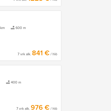
 km
600 m
841 €
7 vrk alk.
/ hlö
m
400 m
976 €
7 vrk alk.
/ hlö