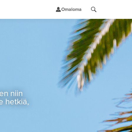
Omaloma
t
en niin
e hetkiä,