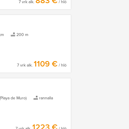
883 €
7 vrk alk.
/ hlö
km
200 m
1109 €
7 vrk alk.
/ hlö
(Playa de Muro)
rannalla
1223 €
7 vrk alk.
/ hlö