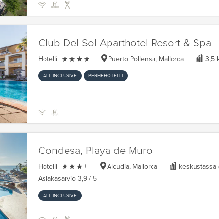
Club Del Sol Aparthotel Resort & Spa

Hotelli
Puerto Pollensa, Mallorca
3,5 
ALL INCLUSIVE
PERHEHOTELLI
Condesa, Playa de Muro

Hotelli
+
Alcudia, Mallorca
keskustassa 
Asiakasarvio
3,9
/ 5
ALL INCLUSIVE