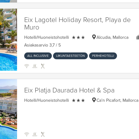
Eix Lagotel Holiday Resort, Playa de
Muro

Hotelli/Huoneistohotelli
Alcudia, Mallorca
Asiakasarvio
3,7
/ 5
ALL INCLUSIVE
LIIKUNTAESTEETÖN
PERHEHOTELLI
Eix Platja Daurada Hotel & Spa

Hotelli/Huoneistohotelli
Ca'n Picafort, Mallorca