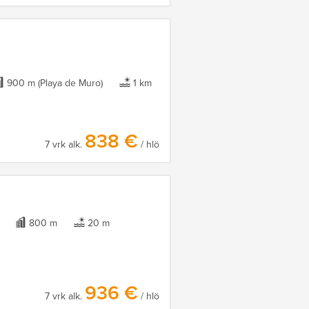
900 m (Playa de Muro)
1 km
838 €
7 vrk alk.
/ hlö
800 m
20 m
936 €
7 vrk alk.
/ hlö