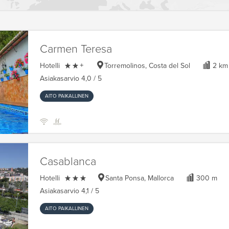
Carmen Teresa

Hotelli
+
Torremolinos, Costa del Sol
2 km
Asiakasarvio
4,0
/ 5
AITO PAIKALLINEN
Casablanca

Hotelli
Santa Ponsa, Mallorca
300 m
Asiakasarvio
4,1
/ 5
AITO PAIKALLINEN