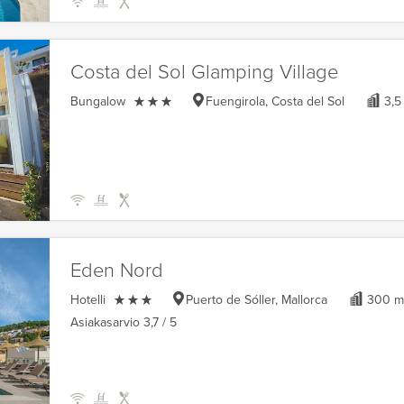
Costa del Sol Glamping Village

Bungalow
Fuengirola, Costa del Sol
3,5
Eden Nord

Hotelli
Puerto de Sóller, Mallorca
300 
Asiakasarvio
3,7
/ 5