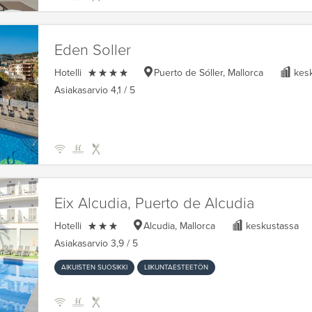
Eden Soller

Hotelli
Puerto de Sóller, Mallorca
kesk
Asiakasarvio
4,1
/ 5
Eix Alcudia, Puerto de Alcudia

Hotelli
Alcudia, Mallorca
keskustassa
Asiakasarvio
3,9
/ 5
AIKUISTEN SUOSIKKI
LIIKUNTAESTEETÖN