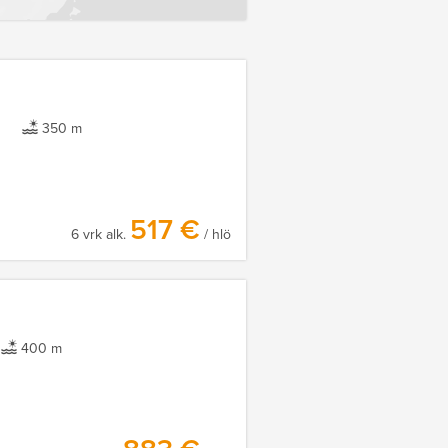
350 m
517 €
6 vrk alk.
/ hlö
400 m