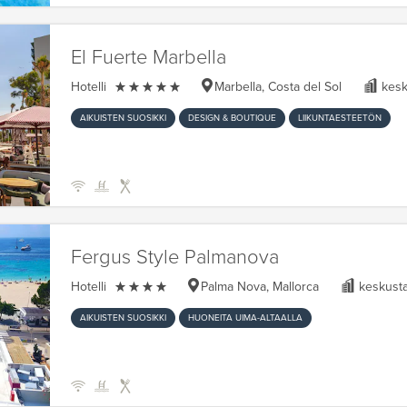
El Fuerte Marbella

Hotelli
Marbella, Costa del Sol
kesk
AIKUISTEN SUOSIKKI
DESIGN & BOUTIQUE
LIIKUNTAESTEETÖN
Fergus Style Palmanova

Hotelli
Palma Nova, Mallorca
keskust
AIKUISTEN SUOSIKKI
HUONEITA UIMA-ALTAALLA