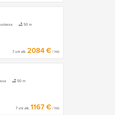
ustassa
50 m
2084 €
7 vrk alk.
/ hlö
assa
50 m
1167 €
7 vrk alk.
/ hlö