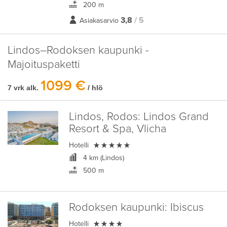
200 m
3,8
/ 5
Asiakasarvio
Lindos–Rodoksen kaupunki -
Majoituspaketti
1099 €
7 vrk alk.
/ hlö
Lindos, Rodos:
Lindos Grand
Resort & Spa, Vlicha

Hotelli
4 km (Lindos)
500 m
Rodoksen kaupunki:
Ibiscus

Hotelli