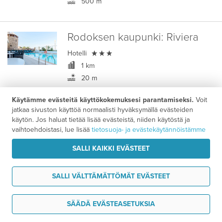
500 m
Rodoksen kaupunki:
Riviera

Hotelli
1 km
20 m
3,7
/ 5
Asiakasarvio
Käytämme evästeitä käyttökokemuksesi parantamiseksi.
Voit
jatkaa sivuston käyttöä normaalisti hyväksymällä evästeiden
käytön. Jos haluat tietää lisää evästeistä, niiden käytöstä ja
Lindos–Rodoksen kaupunki -
vaihtoehdoistasi, lue lisää
tietosuoja- ja evästekäytännöistämme
Majoituspaketti
SALLI KAIKKI EVÄSTEET
1249 €
7 vrk alk.
/ hlö
SALLI VÄLTTÄMÄTTÖMÄT EVÄSTEET
Lindos, Rodos:
Lindos Grand
Resort & Spa, Vlicha
Tarvitsen tukea
SÄÄDÄ EVÄSTEASETUKSIA

Hotelli