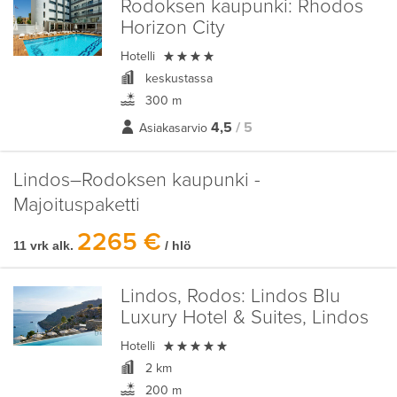
Rodoksen kaupunki:
Rhodos
Horizon City

Hotelli
keskustassa
300 m
4,5
/ 5
Asiakasarvio
Lindos–Rodoksen kaupunki -
Majoituspaketti
2265 €
11 vrk alk.
/ hlö
Lindos, Rodos:
Lindos Blu
Luxury Hotel & Suites, Lindos

Hotelli
2 km
200 m