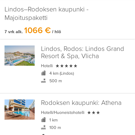
Lindos–Rodoksen kaupunki -
Majoituspaketti
1066 €
7 vrk alk.
/ hlö
Lindos, Rodos:
Lindos Grand
Resort & Spa, Vlicha

Hotelli
4 km (Lindos)
500 m
Rodoksen kaupunki:
Athena

Hotelli/Huoneistohotelli
1 km
100 m