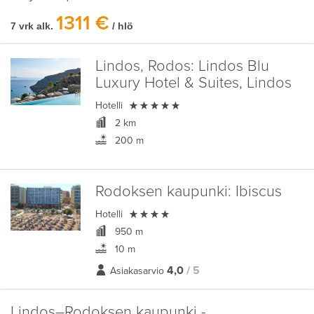
1311 €
7 vrk alk.
/ hlö
Lindos, Rodos:
Lindos Blu
Luxury Hotel & Suites, Lindos

Hotelli
2 km
200 m
Rodoksen kaupunki:
Ibiscus

Hotelli
950 m
10 m
4,0
/ 5
Asiakasarvio
Lindos–Rodoksen kaupunki -