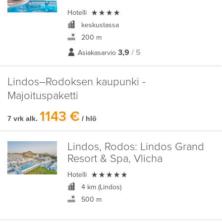

Hotelli
keskustassa
200 m
3,9
/ 5
Asiakasarvio
Lindos–Rodoksen kaupunki -
Majoituspaketti
1143 €
7 vrk alk.
/ hlö
Lindos, Rodos:
Lindos Grand
Resort & Spa, Vlicha

Hotelli
4 km (Lindos)
500 m