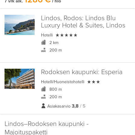
7 vrk alk.
/ hlö
Lindos, Rodos:
Lindos Blu
Luxury Hotel & Suites, Lindos

Hotelli
2 km
200 m
Rodoksen kaupunki:
Esperia

Hotelli/Huoneistohotelli
800 m
200 m
3,8
/ 5
Asiakasarvio
Lindos–Rodoksen kaupunki -
Majoituspaketti