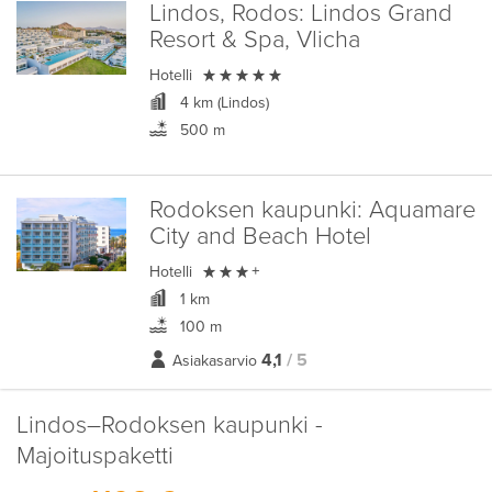
Lindos, Rodos:
Lindos Grand
Resort & Spa, Vlicha

Hotelli
4 km (Lindos)
500 m
Rodoksen kaupunki:
Aquamare
City and Beach Hotel

Hotelli
+
1 km
100 m
4,1
/ 5
Asiakasarvio
Lindos–Rodoksen kaupunki -
Majoituspaketti