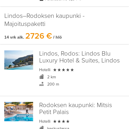
Lindos–Rodoksen kaupunki -
Majoituspaketti
2726 €
14 vrk alk.
/ hlö
Lindos, Rodos:
Lindos Blu
Luxury Hotel & Suites, Lindos

Hotelli
2 km
200 m
Rodoksen kaupunki:
Mitsis
Petit Palais

Hotelli
keskustassa