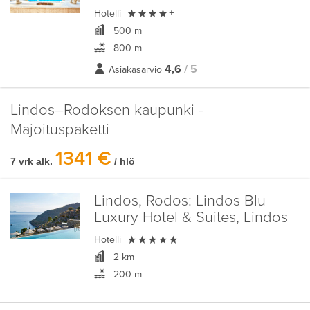

Hotelli
+
500 m
800 m
4,6
/ 5
Asiakasarvio
Lindos–Rodoksen kaupunki -
Majoituspaketti
1341 €
7 vrk alk.
/ hlö
Lindos, Rodos:
Lindos Blu
Luxury Hotel & Suites, Lindos

Hotelli
2 km
200 m