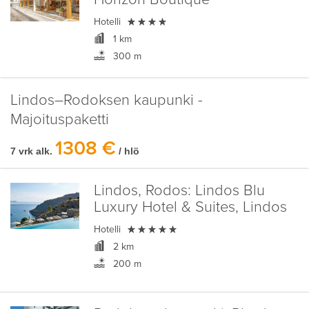

Hotelli
1 km
300 m
Lindos–Rodoksen kaupunki -
Majoituspaketti
1308 €
7 vrk alk.
/ hlö
Lindos, Rodos:
Lindos Blu
Luxury Hotel & Suites, Lindos

Hotelli
2 km
200 m