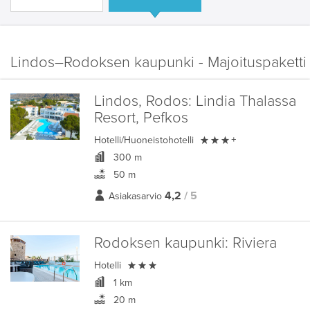
Lindos–Rodoksen kaupunki - Majoituspaketti
Lindos, Rodos:
Lindia Thalassa
Resort, Pefkos

Hotelli/Huoneistohotelli
+
300 m
50 m
4,2
/ 5
Asiakasarvio
Rodoksen kaupunki:
Riviera

Hotelli
1 km
20 m