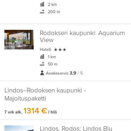
2 km
200 m
Rodoksen kaupunki:
Aquarium
View

Hotelli
1 km
50 m
3,9
/ 5
Asiakasarvio
Lindos–Rodoksen kaupunki -
Majoituspaketti
1314 €
7 vrk alk.
/ hlö
Lindos, Rodos:
Lindos Blu