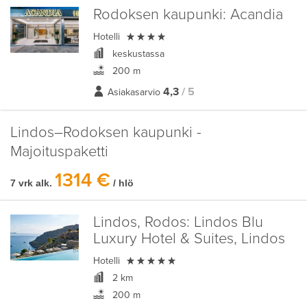
Rodoksen kaupunki:
Acandia

Hotelli
keskustassa
200 m
4,3
/ 5
Asiakasarvio
Lindos–Rodoksen kaupunki -
Majoituspaketti
1314 €
7 vrk alk.
/ hlö
Lindos, Rodos:
Lindos Blu
Luxury Hotel & Suites, Lindos

Hotelli
2 km
200 m