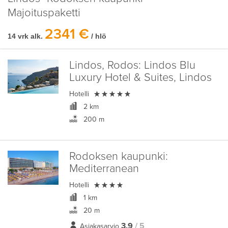
Majoituspaketti
2341 €
14 vrk alk.
/ hlö
Lindos, Rodos:
Lindos Blu
Luxury Hotel & Suites, Lindos

Hotelli
2 km
200 m
Rodoksen kaupunki:
Mediterranean

Hotelli
1 km
20 m
3,9
/ 5
Asiakasarvio