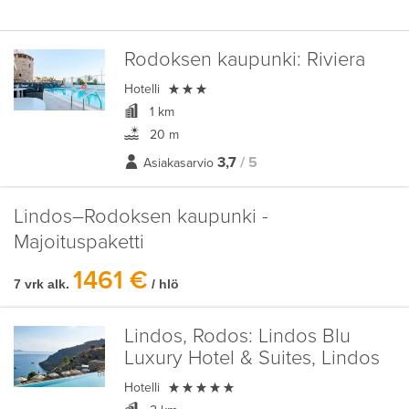
Rodoksen kaupunki:
Riviera

Hotelli
1 km
20 m
3,7
/ 5
Asiakasarvio
Lindos–Rodoksen kaupunki -
Majoituspaketti
1461 €
7 vrk alk.
/ hlö
Lindos, Rodos:
Lindos Blu
Luxury Hotel & Suites, Lindos

Hotelli