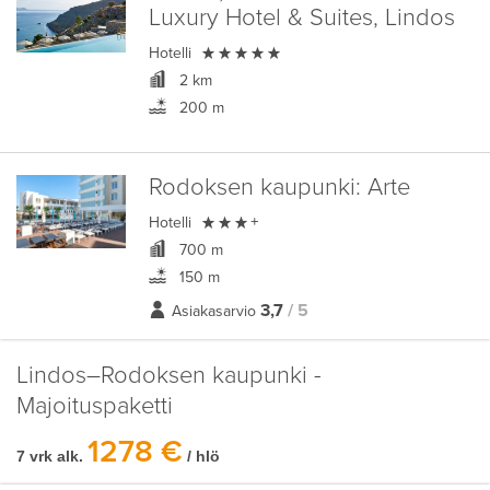
Luxury Hotel & Suites, Lindos

Hotelli
2 km
200 m
Rodoksen kaupunki:
Arte

Hotelli
+
700 m
150 m
3,7
/ 5
Asiakasarvio
Lindos–Rodoksen kaupunki -
Majoituspaketti
1278 €
7 vrk alk.
/ hlö