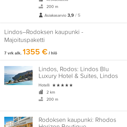
200 m
3,9
/ 5
Asiakasarvio
Lindos–Rodoksen kaupunki -
Majoituspaketti
1355 €
7 vrk alk.
/ hlö
Lindos, Rodos:
Lindos Blu
Luxury Hotel & Suites, Lindos

Hotelli
2 km
200 m
Rodoksen kaupunki:
Rhodos
Horizon Boutique