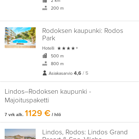
2 km
200 m
Rodoksen kaupunki:
Rodos
Park

Hotelli
+
500 m
800 m
4,6
/ 5
Asiakasarvio
Lindos–Rodoksen kaupunki -
Majoituspaketti
1129 €
7 vrk alk.
/ hlö
Lindos, Rodos:
Lindos Grand