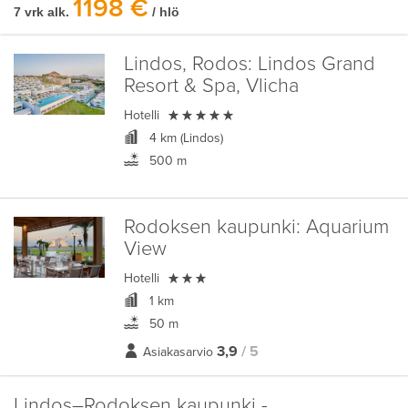
1198 €
7 vrk alk.
/ hlö
Lindos, Rodos:
Lindos Grand
Resort & Spa, Vlicha

Hotelli
4 km (Lindos)
500 m
Rodoksen kaupunki:
Aquarium
View

Hotelli
1 km
50 m
3,9
/ 5
Asiakasarvio
Lindos–Rodoksen kaupunki -