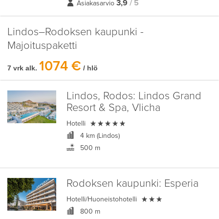
3,9
/ 5
Asiakasarvio
Lindos–Rodoksen kaupunki -
Majoituspaketti
1074 €
7 vrk alk.
/ hlö
Lindos, Rodos:
Lindos Grand
Resort & Spa, Vlicha

Hotelli
4 km (Lindos)
500 m
Rodoksen kaupunki:
Esperia

Hotelli/Huoneistohotelli
800 m