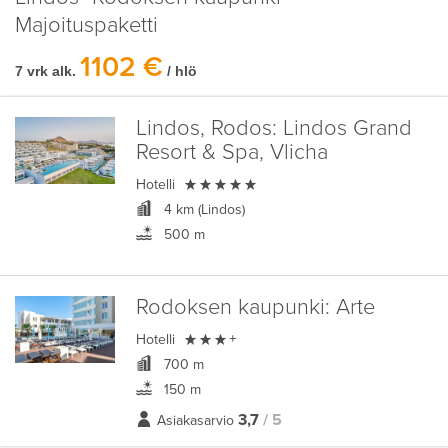
Majoituspaketti
1102 €
7 vrk alk.
/ hlö
Lindos, Rodos:
Lindos Grand
Resort & Spa, Vlicha

Hotelli
4 km (Lindos)
500 m
Rodoksen kaupunki:
Arte

Hotelli
+
700 m
150 m
3,7
/ 5
Asiakasarvio