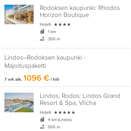
Rodoksen kaupunki:
Rhodos
Horizon Boutique

Hotelli
1 km
300 m
Lindos–Rodoksen kaupunki -
Majoituspaketti
1096 €
7 vrk alk.
/ hlö
Lindos, Rodos:
Lindos Grand
Resort & Spa, Vlicha

Hotelli
4 km (Lindos)
500 m