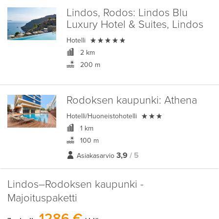
Lindos, Rodos:
Lindos Blu
Luxury Hotel & Suites, Lindos

Hotelli
2 km
200 m
Rodoksen kaupunki:
Athena

Hotelli/Huoneistohotelli
1 km
100 m
3,9
/ 5
Asiakasarvio
Lindos–Rodoksen kaupunki -
Majoituspaketti
1286 €