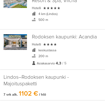
Resort & Spa, Vlicha

Hotelli
4 km (Lindos)
500 m
Rodoksen kaupunki:
Acandia

Hotelli
keskustassa
200 m
4,3
/ 5
Asiakasarvio
Lindos–Rodoksen kaupunki -
Majoituspaketti
1102 €
7 vrk alk.
/ hlö