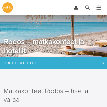
Rodos – matkakohteet ja
hotellit
KOHTEET & HOTELLIT
Matkakohteet Rodos – hae ja
varaa