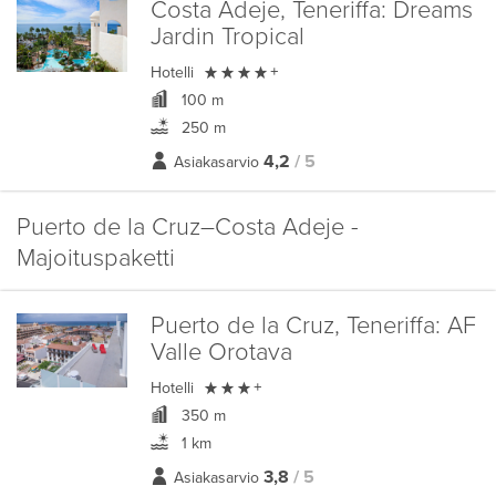
Costa Adeje, Teneriffa:
Dreams
Jardin Tropical

Hotelli
+
100 m
250 m
4,2
/ 5
Asiakasarvio
Puerto de la Cruz–Costa Adeje -
Majoituspaketti
Puerto de la Cruz, Teneriffa:
AF
Valle Orotava

Hotelli
+
350 m
1 km
3,8
/ 5
Asiakasarvio