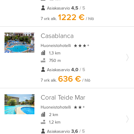
4,5
/ 5
Asiakasarvio
1222 €
7 vrk alk.
/ hlö
Casablanca

Huoneistohotelli
+
1,3 km
750 m
4,0
/ 5
Asiakasarvio
636 €
7 vrk alk.
/ hlö
Coral Teide Mar

Huoneistohotelli
+
2 km
1,2 km
3,6
/ 5
Asiakasarvio