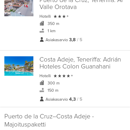
Puerto de la Cruz, Teneriffa:
AF
Valle Orotava

Hotelli
+
350 m
1 km
3,8
/ 5
Asiakasarvio
Costa Adeje, Teneriffa:
Adrián
Hoteles Colon Guanahani

Hotelli
+
300 m
150 m
4,3
/ 5
Asiakasarvio
Puerto de la Cruz–Costa Adeje -
Majoituspaketti