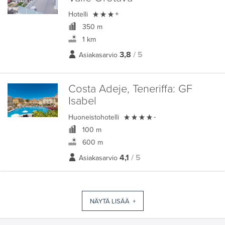

Hotelli
+
350 m
1 km
3,8
/ 5
Asiakasarvio
Costa Adeje, Teneriffa:
GF
Isabel

Huoneistohotelli
-
100 m
600 m
4,1
/ 5
Asiakasarvio
NÄYTÄ LISÄÄ +