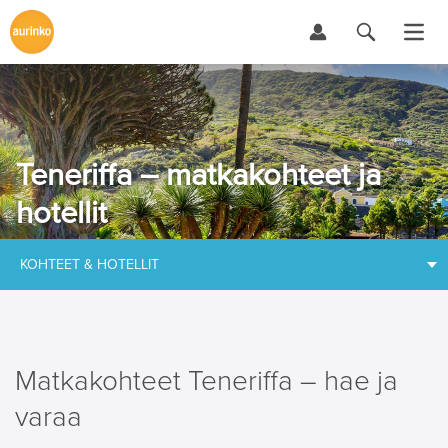
Teneriffa – matkakohteet ja
hotellit
KOHTEET & HOTELLIT
Matkakohteet Teneriffa – hae ja
varaa