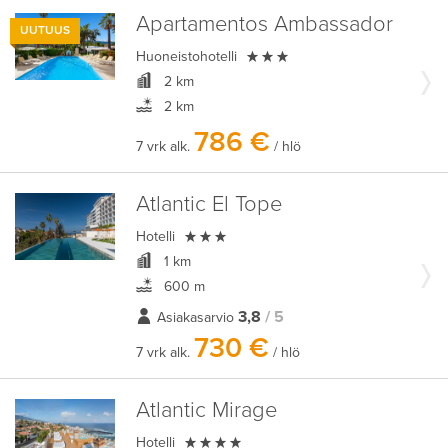
Apartamentos Ambassador
UUTUUS

Huoneistohotelli
2 km
2 km
786 €
7 vrk alk.
/ hlö
Atlantic El Tope

Hotelli
1 km
600 m
3,8
/ 5
Asiakasarvio
730 €
7 vrk alk.
/ hlö
Atlantic Mirage

Hotelli