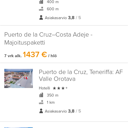
400 m
600 m
3,8
/ 5
Asiakasarvio
Puerto de la Cruz–Costa Adeje -
Majoituspaketti
1437 €
7 vrk alk.
/ hlö
Puerto de la Cruz, Teneriffa:
AF
Valle Orotava

Hotelli
+
350 m
1 km
3,8
/ 5
Asiakasarvio