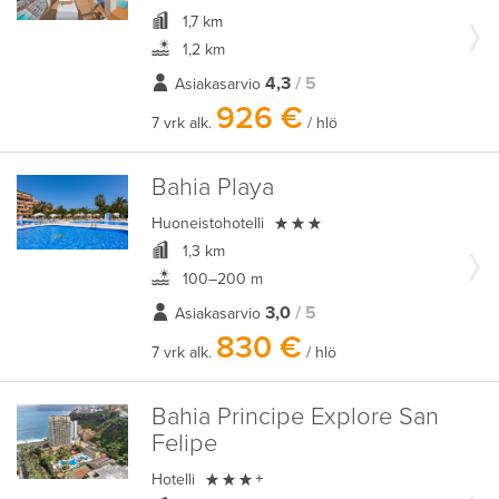
1,7 km
1,2 km
4,3
/ 5
Asiakasarvio
926 €
7 vrk alk.
/ hlö
Bahia Playa

Huoneistohotelli
1,3 km
100–200 m
3,0
/ 5
Asiakasarvio
830 €
7 vrk alk.
/ hlö
Bahia Principe Explore San
Felipe

Hotelli
+