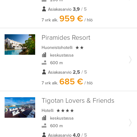
3,9
/ 5
Asiakasarvio
959 €
7 vrk alk.
/ hlö
Piramides Resort

Huoneistohotelli
keskustassa
600 m
2,5
/ 5
Asiakasarvio
685 €
7 vrk alk.
/ hlö
Tigotan Lovers & Friends

Hotelli
keskustassa
600 m
4,0
/ 5
Asiakasarvio