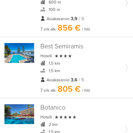
600 m
100 m
3,9
/ 5
Asiakasarvio
856 €
7 vrk alk.
/ hlö
Best Semiramis

Hotelli
1,5 km
1,5 km
3,6
/ 5
Asiakasarvio
805 €
7 vrk alk.
/ hlö
Botanico

Hotelli
2 km
1,5 km