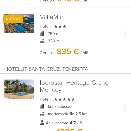
7 vrk alk.
/ hlö
ValleMar
UUTUUS

Hotelli
+
750 m
350 m
835 €
7 vrk alk.
/ hlö
HOTELLIT SANTA CRUZ, TENERIFFA
Iberostar Heritage Grand
Mencey

Hotelli
keskustassa
merivesialtaille 2,5 km
4,7
/ 5
Asiakasarvio