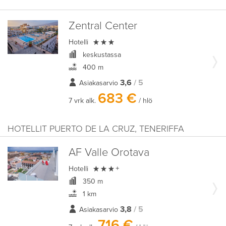
Zentral Center

Hotelli
keskustassa
400 m
3,6
/ 5
Asiakasarvio
683 €
7 vrk alk.
/ hlö
HOTELLIT PUERTO DE LA CRUZ, TENERIFFA
AF Valle Orotava

Hotelli
+
350 m
1 km
3,8
/ 5
Asiakasarvio
716 €