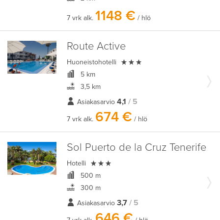
1148 €
7 vrk alk.
/ hlö
Route Active

Huoneistohotelli
5 km
3,5 km
4,1
/ 5
Asiakasarvio
674 €
7 vrk alk.
/ hlö
Sol Puerto de la Cruz Tenerife

Hotelli
500 m
300 m
3,7
/ 5
Asiakasarvio
646 €