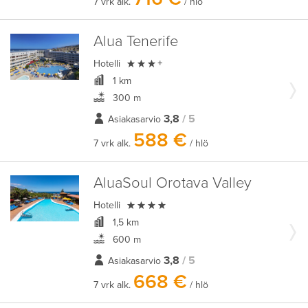
7 vrk alk.
/ hlö
Alua Tenerife

Hotelli
+
1 km
300 m
3,8
/ 5
Asiakasarvio
588 €
7 vrk alk.
/ hlö
AluaSoul Orotava Valley

Hotelli
1,5 km
600 m
3,8
/ 5
Asiakasarvio
668 €
7 vrk alk.
/ hlö