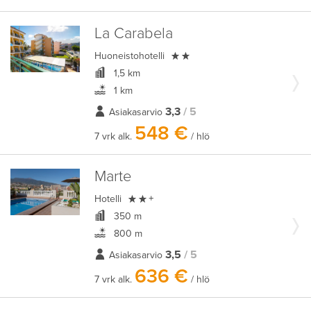
La Carabela

Huoneistohotelli
1,5 km
1 km
3,3
/ 5
Asiakasarvio
548 €
7 vrk alk.
/ hlö
Marte

Hotelli
+
350 m
800 m
3,5
/ 5
Asiakasarvio
636 €
7 vrk alk.
/ hlö