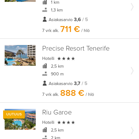
1 km
1,3 km
3,6
/ 5
Asiakasarvio
711 €
7 vrk alk.
/ hlö
Precise Resort Tenerife

Hotelli
2,5 km
900 m
3,7
/ 5
Asiakasarvio
888 €
7 vrk alk.
/ hlö
Riu Garoe
UUTUUS

Hotelli
2,5 km
2 km