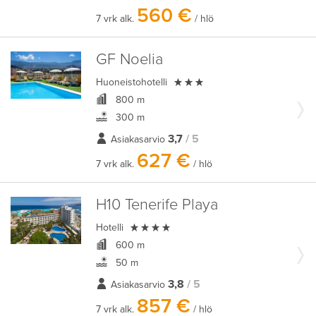
560 €
7 vrk alk.
/ hlö
GF Noelia

Huoneistohotelli
800 m
300 m
3,7
/ 5
Asiakasarvio
627 €
7 vrk alk.
/ hlö
H10 Tenerife Playa

Hotelli
600 m
50 m
3,8
/ 5
Asiakasarvio
857 €
7 vrk alk.
/ hlö