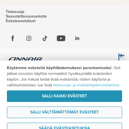
Tietosuoja
Saavutettavuusseloste
Evästeasetukset
Käytämme evästeitä käyttökokemuksesi parantamiseksi.
Voit
jatkaa sivuston käyttöä normaalisti hyväksymällä evästeiden
käytön. Jos haluat tietää lisää evästeistä, niiden käytöstä ja
vaihtoehdoistasi, lue lisää
tietosuoja- ja evästekäytännöistämme
SALLI KAIKKI EVÄSTEET
SALLI VÄLTTÄMÄTTÖMÄT EVÄSTEET
Tarvitsen tukea
SÄÄDÄ EVÄSTEASETUKSIA