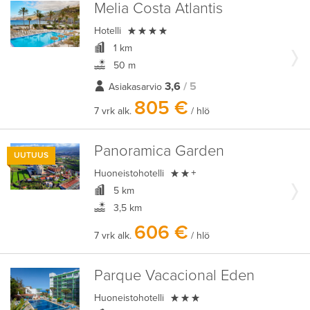
Melia Costa Atlantis

Hotelli
1 km
50 m
3,6
/ 5
Asiakasarvio
805 €
7 vrk alk.
/ hlö
Panoramica Garden
UUTUUS

Huoneistohotelli
+
5 km
3,5 km
606 €
7 vrk alk.
/ hlö
Parque Vacacional Eden

Huoneistohotelli