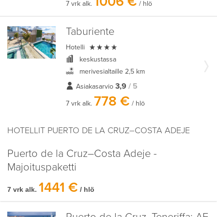
1006 €
7 vrk alk.
/ hlö
Taburiente

Hotelli
keskustassa
merivesialtaille 2,5 km
3,9
/ 5
Asiakasarvio
778 €
7 vrk alk.
/ hlö
HOTELLIT PUERTO DE LA CRUZ–COSTA ADEJE
Puerto de la Cruz–Costa Adeje -
Majoituspaketti
1441 €
7 vrk alk.
/ hlö