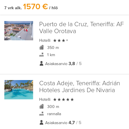
1570 €
7 vrk alk.
/ hlö
Puerto de la Cruz, Teneriffa:
AF
Valle Orotava

Hotelli
+
350 m
1 km
3,8
/ 5
Asiakasarvio
Costa Adeje, Teneriffa:
Adrián
Hoteles Jardines De Nivaria

Hotelli
300 m
rannalla
4,7
/ 5
Asiakasarvio