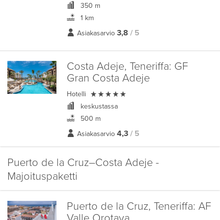
350 m
1 km
3,8
/ 5
Asiakasarvio
Costa Adeje, Teneriffa:
GF
Gran Costa Adeje

Hotelli
keskustassa
500 m
4,3
/ 5
Asiakasarvio
Puerto de la Cruz–Costa Adeje -
Majoituspaketti
Puerto de la Cruz, Teneriffa:
AF
Valle Orotava