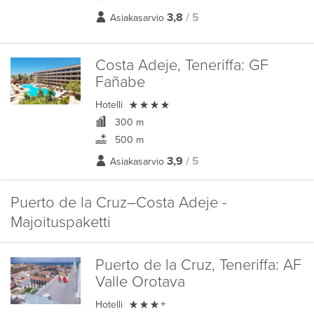
3,8
/ 5
Asiakasarvio
Costa Adeje, Teneriffa:
GF
Fañabe

Hotelli
300 m
500 m
3,9
/ 5
Asiakasarvio
Puerto de la Cruz–Costa Adeje -
Majoituspaketti
Puerto de la Cruz, Teneriffa:
AF
Valle Orotava

Hotelli
+