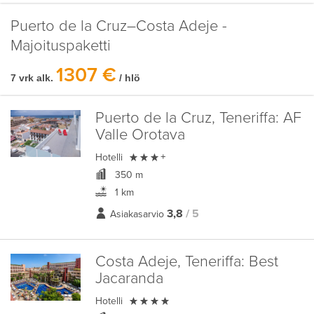
Puerto de la Cruz–Costa Adeje -
Majoituspaketti
1307 €
7 vrk alk.
/ hlö
Puerto de la Cruz, Teneriffa:
AF
Valle Orotava

Hotelli
+
350 m
1 km
3,8
/ 5
Asiakasarvio
Costa Adeje, Teneriffa:
Best
Jacaranda

Hotelli