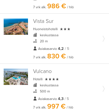
986 €
7 vrk alk.
/ hlö
Vista Sur

Huoneistohotelli
keskustassa
20 m
4,2
/ 5
Asiakasarvio
830 €
7 vrk alk.
/ hlö
Vulcano

Hotelli
keskustassa
500 m
4,3
/ 5
Asiakasarvio
997 €
7 vrk alk.
/ hlö