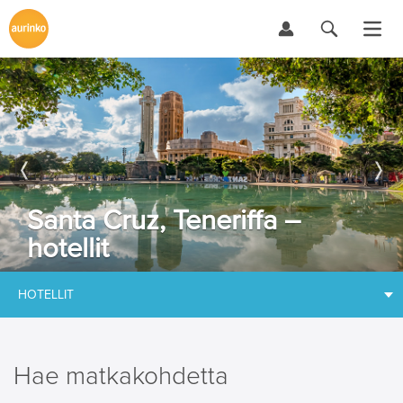
Santa Cruz, Teneriffa –
hotellit
HOTELLIT
Hae matkakohdetta