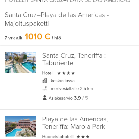
HOTELLIT SANTA CRUZ–PLAYA DE LAS AMERICAS
Santa Cruz–Playa de las Americas -
Majoituspaketti
1010 €
7 vrk alk.
/ hlö
Santa Cruz, Teneriffa :
Taburiente

Hotelli
keskustassa
merivesialtaille 2,5 km
3,9
/ 5
Asiakasarvio
Playa de las Americas,
Teneriffa:
Marola Park

Huoneistohotelli