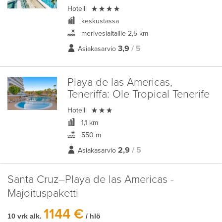

Hotelli
keskustassa
merivesialtaille 2,5 km
3,9
/ 5
Asiakasarvio
Playa de las Americas,
Teneriffa:
Ole Tropical Tenerife

Hotelli
1,1 km
550 m
2,9
/ 5
Asiakasarvio
Santa Cruz–Playa de las Americas -
Majoituspaketti
1144 €
10 vrk alk.
/ hlö