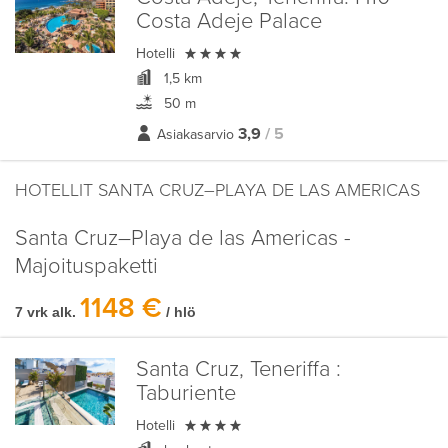
Costa Adeje Palace

Hotelli
1,5 km
50 m
3,9
/ 5
Asiakasarvio
HOTELLIT SANTA CRUZ–PLAYA DE LAS AMERICAS
Santa Cruz–Playa de las Americas -
Majoituspaketti
1148 €
7 vrk alk.
/ hlö
Santa Cruz, Teneriffa :
Taburiente

Hotelli