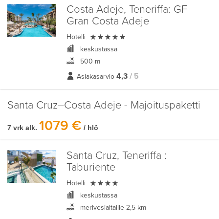
Costa Adeje, Teneriffa:
GF
Gran Costa Adeje

Hotelli
keskustassa
500 m
4,3
/ 5
Asiakasarvio
Santa Cruz–Costa Adeje - Majoituspaketti
1079 €
7 vrk alk.
/ hlö
Santa Cruz, Teneriffa :
Taburiente

Hotelli
keskustassa
merivesialtaille 2,5 km