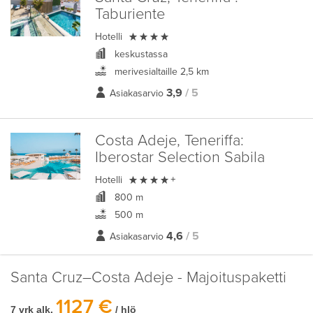
Taburiente

Hotelli
keskustassa
merivesialtaille 2,5 km
3,9
/ 5
Asiakasarvio
Costa Adeje, Teneriffa:
Iberostar Selection Sabila

Hotelli
+
800 m
500 m
4,6
/ 5
Asiakasarvio
Santa Cruz–Costa Adeje - Majoituspaketti
1127 €
7 vrk alk.
/ hlö