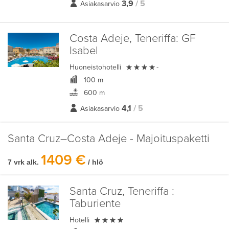
3,9
/ 5
Asiakasarvio
Costa Adeje, Teneriffa:
GF
Isabel

Huoneistohotelli
-
100 m
600 m
4,1
/ 5
Asiakasarvio
Santa Cruz–Costa Adeje - Majoituspaketti
1409 €
7 vrk alk.
/ hlö
Santa Cruz, Teneriffa :
Taburiente

Hotelli