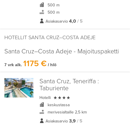
500 m
500 m
4,0
/ 5
Asiakasarvio
HOTELLIT SANTA CRUZ–COSTA ADEJE
Santa Cruz–Costa Adeje - Majoituspaketti
1175 €
7 vrk alk.
/ hlö
Santa Cruz, Teneriffa :
Taburiente

Hotelli
keskustassa
merivesialtaille 2,5 km
3,9
/ 5
Asiakasarvio