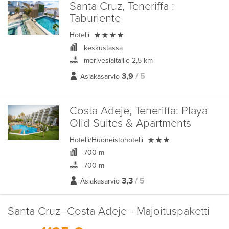
Santa Cruz, Teneriffa :
Taburiente

Hotelli
keskustassa
merivesialtaille 2,5 km
3,9
/ 5
Asiakasarvio
Costa Adeje, Teneriffa:
Playa
Olid Suites & Apartments

Hotelli/Huoneistohotelli
700 m
700 m
3,3
/ 5
Asiakasarvio
Santa Cruz–Costa Adeje - Majoituspaketti