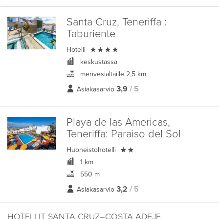
Santa Cruz, Teneriffa :
Taburiente

Hotelli
keskustassa
merivesialtaille 2,5 km
3,9
/ 5
Asiakasarvio
Playa de las Americas,
Teneriffa:
Paraiso del Sol

Huoneistohotelli
1 km
550 m
3,2
/ 5
Asiakasarvio
HOTELLIT SANTA CRUZ–COSTA ADEJE