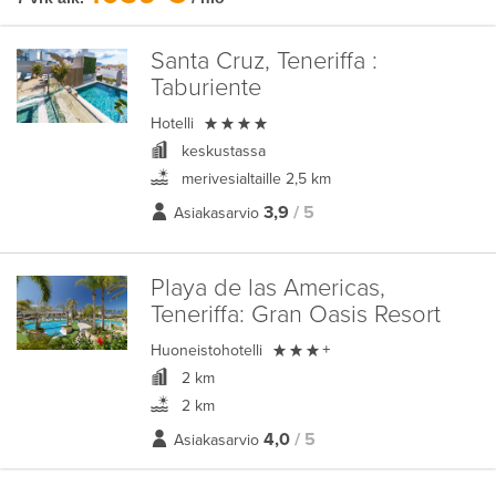
Santa Cruz, Teneriffa :
Taburiente

Hotelli
keskustassa
merivesialtaille 2,5 km
3,9
/ 5
Asiakasarvio
Playa de las Americas,
Teneriffa:
Gran Oasis Resort

Huoneistohotelli
+
2 km
2 km
4,0
/ 5
Asiakasarvio