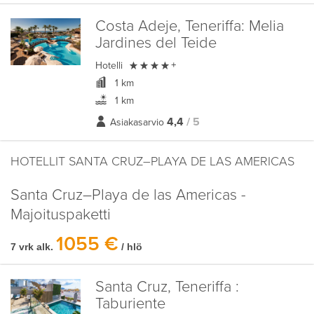
Costa Adeje, Teneriffa:
Melia
Jardines del Teide

Hotelli
+
1 km
1 km
4,4
/ 5
Asiakasarvio
HOTELLIT SANTA CRUZ–PLAYA DE LAS AMERICAS
Santa Cruz–Playa de las Americas -
Majoituspaketti
1055 €
7 vrk alk.
/ hlö
Santa Cruz, Teneriffa :
Taburiente