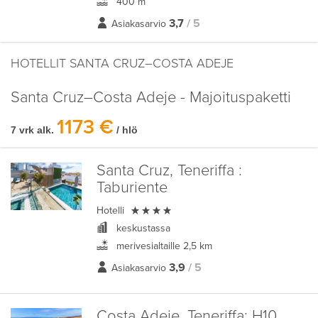
400 m
3,7
/ 5
Asiakasarvio
HOTELLIT SANTA CRUZ–COSTA ADEJE
Santa Cruz–Costa Adeje - Majoituspaketti
1173 €
7 vrk alk.
/ hlö
Santa Cruz, Teneriffa :
Taburiente

Hotelli
keskustassa
merivesialtaille 2,5 km
3,9
/ 5
Asiakasarvio
Costa Adeje, Teneriffa:
H10