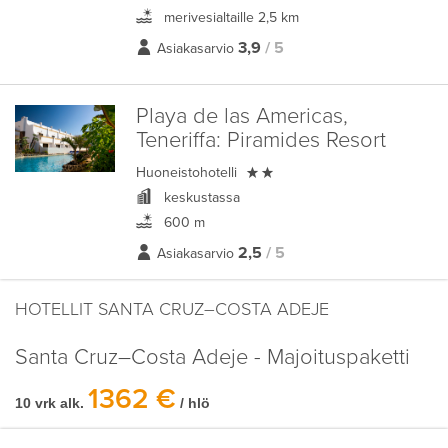
merivesialtaille 2,5 km
3,9
/ 5
Asiakasarvio
Playa de las Americas,
Teneriffa:
Piramides Resort

Huoneistohotelli
keskustassa
600 m
2,5
/ 5
Asiakasarvio
HOTELLIT SANTA CRUZ–COSTA ADEJE
Santa Cruz–Costa Adeje - Majoituspaketti
1362 €
10 vrk alk.
/ hlö