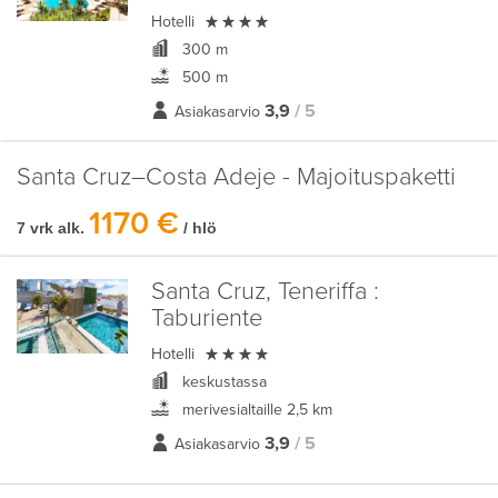

Hotelli
300 m
500 m
3,9
/ 5
Asiakasarvio
Santa Cruz–Costa Adeje - Majoituspaketti
1170 €
7 vrk alk.
/ hlö
Santa Cruz, Teneriffa :
Taburiente

Hotelli
keskustassa
merivesialtaille 2,5 km
3,9
/ 5
Asiakasarvio