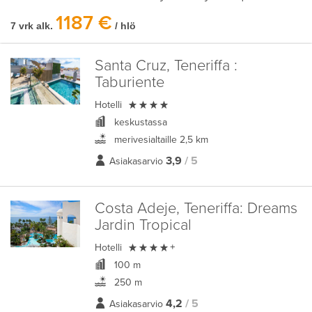
1187 €
7 vrk alk.
/ hlö
Santa Cruz, Teneriffa :
Taburiente

Hotelli
keskustassa
merivesialtaille 2,5 km
3,9
/ 5
Asiakasarvio
Costa Adeje, Teneriffa:
Dreams
Jardin Tropical

Hotelli
+
100 m
250 m
4,2
/ 5
Asiakasarvio