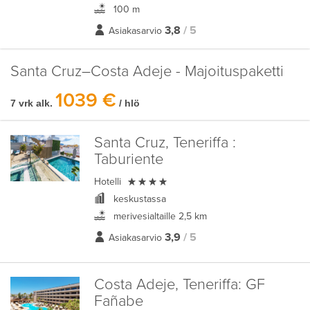
100 m
3,8
/ 5
Asiakasarvio
Santa Cruz–Costa Adeje - Majoituspaketti
1039 €
7 vrk alk.
/ hlö
Santa Cruz, Teneriffa :
Taburiente

Hotelli
keskustassa
merivesialtaille 2,5 km
3,9
/ 5
Asiakasarvio
Costa Adeje, Teneriffa:
GF
Fañabe