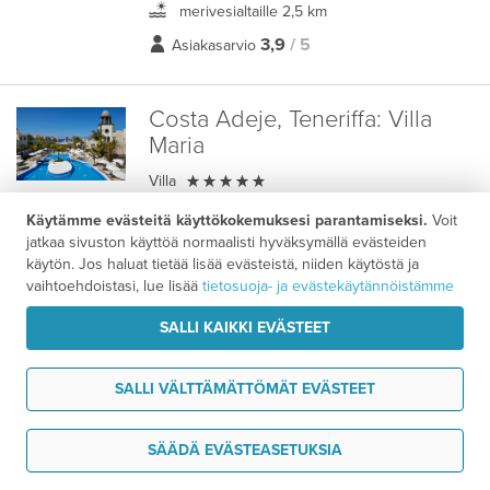
merivesialtaille 2,5 km
3,9
/ 5
Asiakasarvio
Costa Adeje, Teneriffa:
Villa
Maria

Villa
1 km
Käytämme evästeitä käyttökokemuksesi parantamiseksi.
Voit
1,5 km
jatkaa sivuston käyttöä normaalisti hyväksymällä evästeiden
käytön. Jos haluat tietää lisää evästeistä, niiden käytöstä ja
4,8
/ 5
Asiakasarvio
vaihtoehdoistasi, lue lisää
tietosuoja- ja evästekäytännöistämme
HOTELLIT SANTA CRUZ–PLAYA DE LAS AMERICAS
SALLI KAIKKI EVÄSTEET
Santa Cruz–Playa de las Americas -
SALLI VÄLTTÄMÄTTÖMÄT EVÄSTEET
Majoituspaketti
Tarvitsen tukea
1075 €
SÄÄDÄ EVÄSTEASETUKSIA
7 vrk alk.
/ hlö