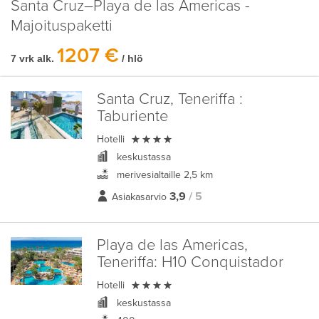
Santa Cruz–Playa de las Americas -
Majoituspaketti
1207 €
7 vrk alk.
/ hlö
Santa Cruz, Teneriffa :
Taburiente

Hotelli
keskustassa
merivesialtaille 2,5 km
3,9
/ 5
Asiakasarvio
Playa de las Americas,
Teneriffa:
H10 Conquistador

Hotelli
keskustassa