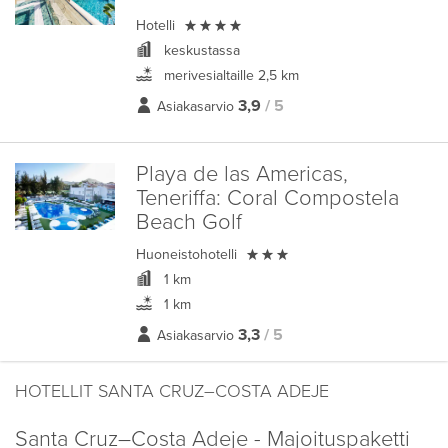

Hotelli
keskustassa
merivesialtaille 2,5 km
3,9
/ 5
Asiakasarvio
Playa de las Americas,
Teneriffa:
Coral Compostela
Beach Golf

Huoneistohotelli
1 km
1 km
3,3
/ 5
Asiakasarvio
HOTELLIT SANTA CRUZ–COSTA ADEJE
Santa Cruz–Costa Adeje - Majoituspaketti