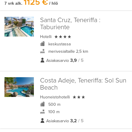
1125 €
7 vrk alk.
/ hlö
Santa Cruz, Teneriffa :
Taburiente

Hotelli
keskustassa
merivesialtaille 2,5 km
3,9
/ 5
Asiakasarvio
Costa Adeje, Teneriffa:
Sol Sun
Beach

Huoneistohotelli
500 m
100 m
3,2
/ 5
Asiakasarvio