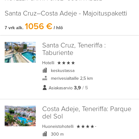
Santa Cruz–Costa Adeje - Majoituspaketti
1056 €
7 vrk alk.
/ hlö
Santa Cruz, Teneriffa :
Taburiente

Hotelli
keskustassa
merivesialtaille 2,5 km
3,9
/ 5
Asiakasarvio
Costa Adeje, Teneriffa:
Parque
del Sol

Huoneistohotelli
-
300 m