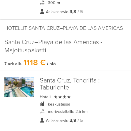
300 m
3,8
/ 5
Asiakasarvio
HOTELLIT SANTA CRUZ–PLAYA DE LAS AMERICAS
Santa Cruz–Playa de las Americas -
Majoituspaketti
1118 €
7 vrk alk.
/ hlö
Santa Cruz, Teneriffa :
Taburiente

Hotelli
keskustassa
merivesialtaille 2,5 km
3,9
/ 5
Asiakasarvio