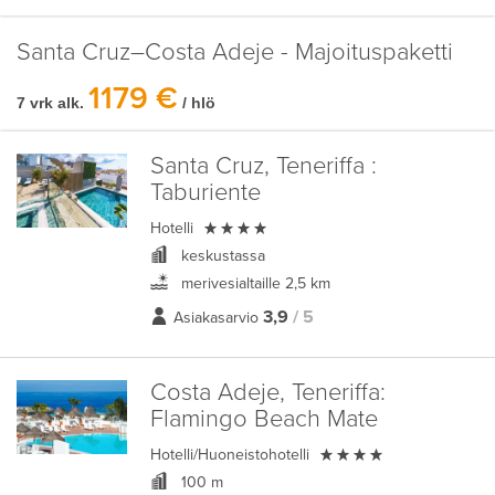
Santa Cruz–Costa Adeje - Majoituspaketti
1179 €
7 vrk alk.
/ hlö
Santa Cruz, Teneriffa :
Taburiente

Hotelli
keskustassa
merivesialtaille 2,5 km
3,9
/ 5
Asiakasarvio
Costa Adeje, Teneriffa:
Flamingo Beach Mate

Hotelli/Huoneistohotelli
100 m