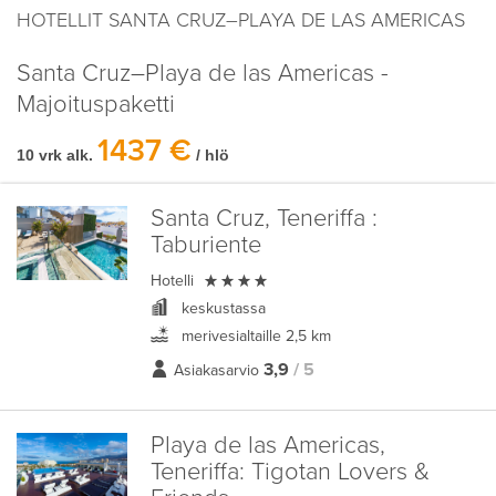
HOTELLIT SANTA CRUZ–PLAYA DE LAS AMERICAS
Santa Cruz–Playa de las Americas -
Majoituspaketti
1437 €
10 vrk alk.
/ hlö
Santa Cruz, Teneriffa :
Taburiente

Hotelli
keskustassa
merivesialtaille 2,5 km
3,9
/ 5
Asiakasarvio
Playa de las Americas,
Teneriffa:
Tigotan Lovers &