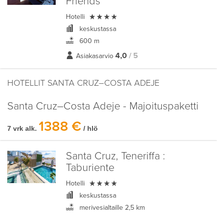
Friends

Hotelli
keskustassa
600 m
4,0
/ 5
Asiakasarvio
HOTELLIT SANTA CRUZ–COSTA ADEJE
Santa Cruz–Costa Adeje - Majoituspaketti
1388 €
7 vrk alk.
/ hlö
Santa Cruz, Teneriffa :
Taburiente

Hotelli
keskustassa
merivesialtaille 2,5 km