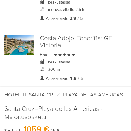
keskustassa
merivesialtaille 2,5 km
3,9
/ 5
Asiakasarvio
Costa Adeje, Teneriffa:
GF
Victoria

Hotelli
keskustassa
300 m
4,8
/ 5
Asiakasarvio
HOTELLIT SANTA CRUZ–PLAYA DE LAS AMERICAS
Santa Cruz–Playa de las Americas -
Majoituspaketti
1059 €
7 vrk alk.
/ hlö