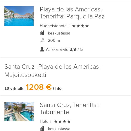
Playa de las Americas,
Teneriffa:
Parque la Paz

Huoneistohotelli
keskustassa
200 m
3,9
/ 5
Asiakasarvio
Santa Cruz–Playa de las Americas -
Majoituspaketti
1208 €
10 vrk alk.
/ hlö
Santa Cruz, Teneriffa :
Taburiente

Hotelli
keskustassa