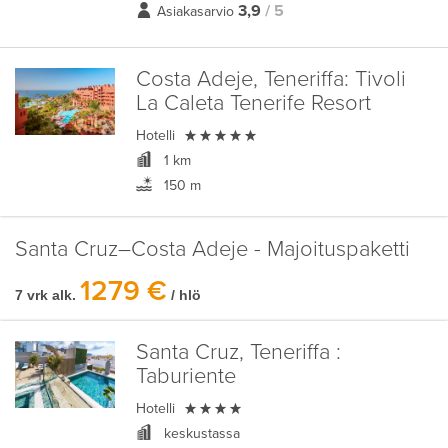
3,9
/ 5
Asiakasarvio
Costa Adeje, Teneriffa:
Tivoli
La Caleta Tenerife Resort

Hotelli
1 km
150 m
Santa Cruz–Costa Adeje - Majoituspaketti
1279 €
7 vrk alk.
/ hlö
Santa Cruz, Teneriffa :
Taburiente

Hotelli
keskustassa