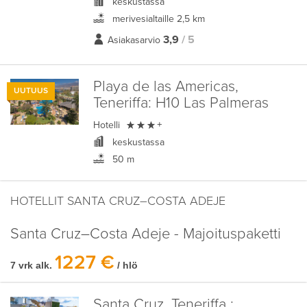
keskustassa
merivesialtaille 2,5 km
3,9
/ 5
Asiakasarvio
Playa de las Americas,
UUTUUS
Teneriffa:
H10 Las Palmeras

Hotelli
+
keskustassa
50 m
HOTELLIT SANTA CRUZ–COSTA ADEJE
Santa Cruz–Costa Adeje - Majoituspaketti
1227 €
7 vrk alk.
/ hlö
Santa Cruz, Teneriffa :