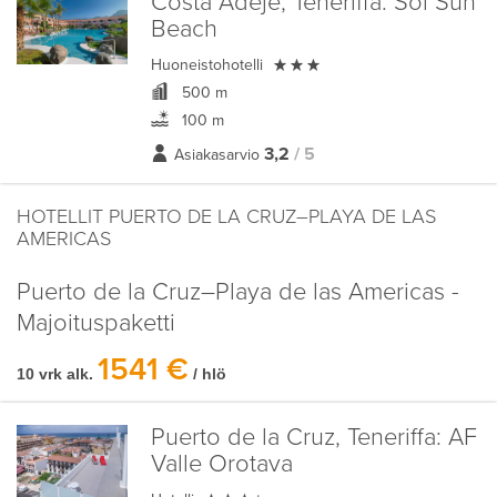
Costa Adeje, Teneriffa:
Sol Sun
Beach

Huoneistohotelli
500 m
100 m
3,2
/ 5
Asiakasarvio
HOTELLIT PUERTO DE LA CRUZ–PLAYA DE LAS
AMERICAS
Puerto de la Cruz–Playa de las Americas -
Majoituspaketti
1541 €
10 vrk alk.
/ hlö
Puerto de la Cruz, Teneriffa:
AF
Valle Orotava