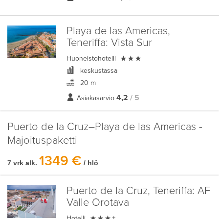
Playa de las Americas,
Teneriffa:
Vista Sur

Huoneistohotelli
keskustassa
20 m
4,2
/ 5
Asiakasarvio
Puerto de la Cruz–Playa de las Americas -
Majoituspaketti
1349 €
7 vrk alk.
/ hlö
Puerto de la Cruz, Teneriffa:
AF
Valle Orotava

Hotelli
+