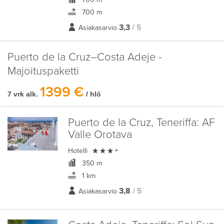
700 m
3,3
/ 5
Asiakasarvio
Puerto de la Cruz–Costa Adeje -
Majoituspaketti
1399 €
7 vrk alk.
/ hlö
Puerto de la Cruz, Teneriffa:
AF
Valle Orotava

Hotelli
+
350 m
1 km
3,8
/ 5
Asiakasarvio