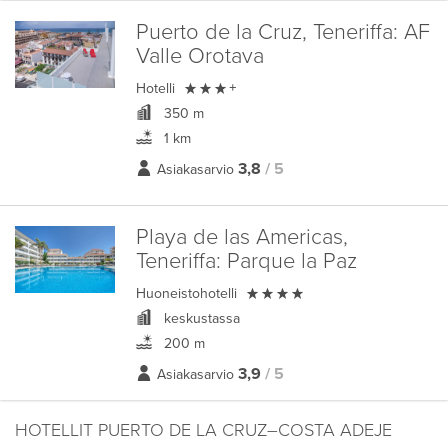
Puerto de la Cruz, Teneriffa:
AF
Valle Orotava

Hotelli
+
350 m
1 km
3,8
/ 5
Asiakasarvio
Playa de las Americas,
Teneriffa:
Parque la Paz

Huoneistohotelli
keskustassa
200 m
3,9
/ 5
Asiakasarvio
HOTELLIT PUERTO DE LA CRUZ–COSTA ADEJE