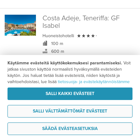
Costa Adeje, Teneriffa:
GF
Isabel

Huoneistohotelli
-
100 m
600 m
4,1
/ 5
Asiakasarvio
Käytämme evästeitä käyttökokemuksesi parantamiseksi.
Voit
jatkaa sivuston käyttöä normaalisti hyväksymällä evästeiden
käytön. Jos haluat tietää lisää evästeistä, niiden käytöstä ja
Puerto de la Cruz–Costa Adeje -
vaihtoehdoistasi, lue lisää
tietosuoja- ja evästekäytännöistämme
Majoituspaketti
SALLI KAIKKI EVÄSTEET
1366 €
7 vrk alk.
/ hlö
SALLI VÄLTTÄMÄTTÖMÄT EVÄSTEET
Puerto de la Cruz, Teneriffa:
Tarvitsen tukea
Alua Tenerife
SÄÄDÄ EVÄSTEASETUKSIA

Hotelli
+