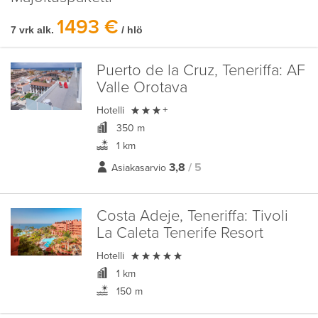
1493 €
7 vrk alk.
/ hlö
Puerto de la Cruz, Teneriffa:
AF
Valle Orotava

Hotelli
+
350 m
1 km
3,8
/ 5
Asiakasarvio
Costa Adeje, Teneriffa:
Tivoli
La Caleta Tenerife Resort

Hotelli
1 km
150 m