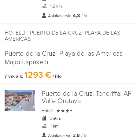
1,5 km
4,8
/ 5
Asiakasarvio
HOTELLIT PUERTO DE LA CRUZ–PLAYA DE LAS
AMERICAS
Puerto de la Cruz–Playa de las Americas -
Majoituspaketti
1293 €
7 vrk alk.
/ hlö
Puerto de la Cruz, Teneriffa:
AF
Valle Orotava

Hotelli
+
350 m
1 km
3,8
/ 5
Asiakasarvio