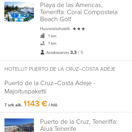
Playa de las Americas,
Teneriffa:
Coral Compostela
Beach Golf

Huoneistohotelli
1 km
1 km
3,3
/ 5
Asiakasarvio
HOTELLIT PUERTO DE LA CRUZ–COSTA ADEJE
Puerto de la Cruz–Costa Adeje -
Majoituspaketti
1143 €
7 vrk alk.
/ hlö
Puerto de la Cruz, Teneriffa:
Alua Tenerife