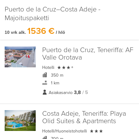
Puerto de la Cruz–Costa Adeje -
Majoituspaketti
1536 €
10 vrk alk.
/ hlö
Puerto de la Cruz, Teneriffa:
AF
Valle Orotava

Hotelli
+
350 m
1 km
3,8
/ 5
Asiakasarvio
Costa Adeje, Teneriffa:
Playa
Olid Suites & Apartments

Hotelli/Huoneistohotelli
700 m