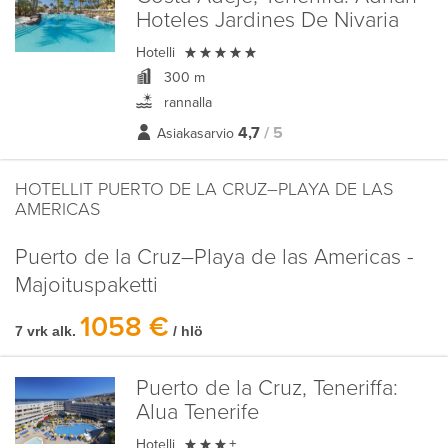
Hoteles Jardines De Nivaria

Hotelli
300 m
rannalla
4,7
/ 5
Asiakasarvio
HOTELLIT PUERTO DE LA CRUZ–PLAYA DE LAS
AMERICAS
Puerto de la Cruz–Playa de las Americas -
Majoituspaketti
1058 €
7 vrk alk.
/ hlö
Puerto de la Cruz, Teneriffa:
Alua Tenerife

Hotelli
+