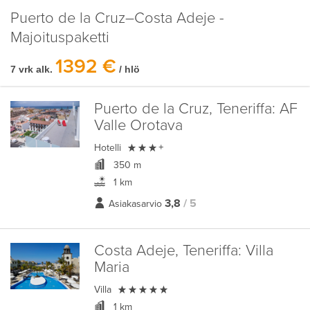
Puerto de la Cruz–Costa Adeje -
Majoituspaketti
1392 €
7 vrk alk.
/ hlö
Puerto de la Cruz, Teneriffa:
AF
Valle Orotava

Hotelli
+
350 m
1 km
3,8
/ 5
Asiakasarvio
Costa Adeje, Teneriffa:
Villa
Maria

Villa
1 km