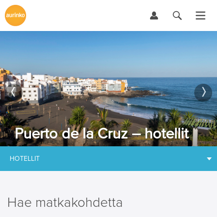
Puerto de la Cruz – hotellit
HOTELLIT
Hae matkakohdetta