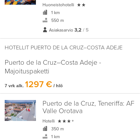

Huoneistohotelli
1 km
550 m
3,2
/ 5
Asiakasarvio
HOTELLIT PUERTO DE LA CRUZ–COSTA ADEJE
Puerto de la Cruz–Costa Adeje -
Majoituspaketti
1297 €
7 vrk alk.
/ hlö
Puerto de la Cruz, Teneriffa:
AF
Valle Orotava

Hotelli
+
350 m
1 km