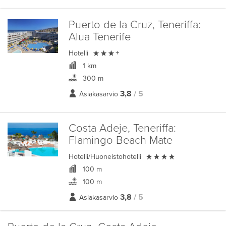
Puerto de la Cruz, Teneriffa:
Alua Tenerife

Hotelli
+
1 km
300 m
3,8
/ 5
Asiakasarvio
Costa Adeje, Teneriffa:
Flamingo Beach Mate

Hotelli/Huoneistohotelli
100 m
100 m
3,8
/ 5
Asiakasarvio