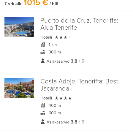
1015 €
7 vrk alk.
/ hlö
Puerto de la Cruz, Teneriffa:
Alua Tenerife

Hotelli
+
1 km
300 m
3,8
/ 5
Asiakasarvio
Costa Adeje, Teneriffa:
Best
Jacaranda

Hotelli
400 m
600 m
3,8
/ 5
Asiakasarvio