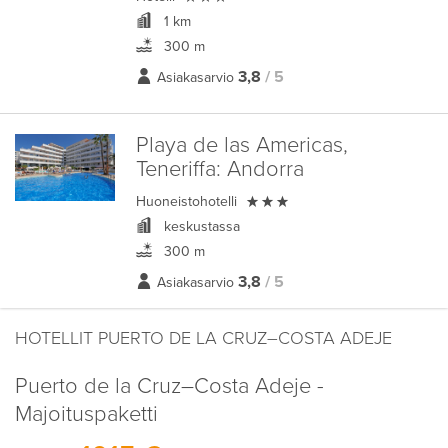
1 km
300 m
3,8
/ 5
Asiakasarvio
Playa de las Americas,
Teneriffa:
Andorra

Huoneistohotelli
keskustassa
300 m
3,8
/ 5
Asiakasarvio
HOTELLIT PUERTO DE LA CRUZ–COSTA ADEJE
Puerto de la Cruz–Costa Adeje -
Majoituspaketti