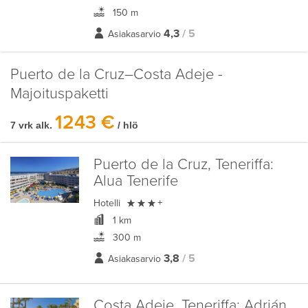
150 m
4,3
/ 5
Asiakasarvio
Puerto de la Cruz–Costa Adeje -
Majoituspaketti
1243 €
7 vrk alk.
/ hlö
Puerto de la Cruz, Teneriffa:
Alua Tenerife

Hotelli
+
1 km
300 m
3,8
/ 5
Asiakasarvio
Costa Adeje, Teneriffa:
Adrián