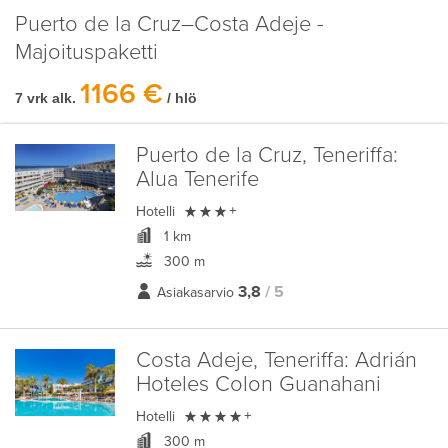
Puerto de la Cruz–Costa Adeje -
Majoituspaketti
1166 €
7 vrk alk.
/ hlö
Puerto de la Cruz, Teneriffa:
Alua Tenerife

Hotelli
+
1 km
300 m
3,8
/ 5
Asiakasarvio
Costa Adeje, Teneriffa:
Adrián
Hoteles Colon Guanahani

Hotelli
+
300 m