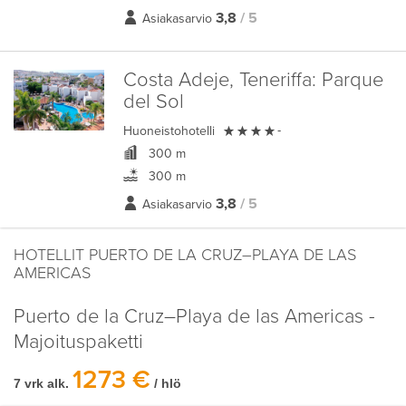
3,8
/ 5
Asiakasarvio
Costa Adeje, Teneriffa:
Parque
del Sol

Huoneistohotelli
-
300 m
300 m
3,8
/ 5
Asiakasarvio
HOTELLIT PUERTO DE LA CRUZ–PLAYA DE LAS
AMERICAS
Puerto de la Cruz–Playa de las Americas -
Majoituspaketti
1273 €
7 vrk alk.
/ hlö