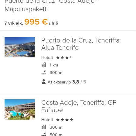
Puerto de la Cruz–Costa Adeje -
Majoituspaketti
995 €
7 vrk alk.
/ hlö
Puerto de la Cruz, Teneriffa:
Alua Tenerife

Hotelli
+
1 km
300 m
3,8
/ 5
Asiakasarvio
Costa Adeje, Teneriffa:
GF
Fañabe

Hotelli
300 m
500 m