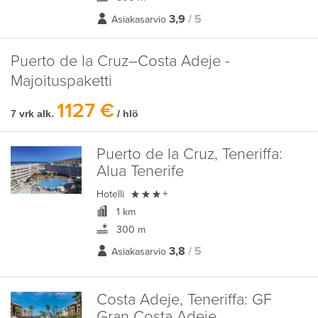
3,9
/ 5
Asiakasarvio
Puerto de la Cruz–Costa Adeje -
Majoituspaketti
1127 €
7 vrk alk.
/ hlö
Puerto de la Cruz, Teneriffa:
Alua Tenerife

Hotelli
+
1 km
300 m
3,8
/ 5
Asiakasarvio
Costa Adeje, Teneriffa:
GF
Gran Costa Adeje