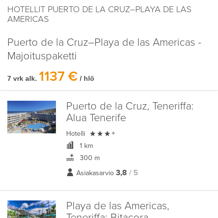
HOTELLIT PUERTO DE LA CRUZ–PLAYA DE LAS
AMERICAS
Puerto de la Cruz–Playa de las Americas -
Majoituspaketti
1137 €
7 vrk alk.
/ hlö
Puerto de la Cruz, Teneriffa:
Alua Tenerife

Hotelli
+
1 km
300 m
3,8
/ 5
Asiakasarvio
Playa de las Americas,
Teneriffa:
Bitacora