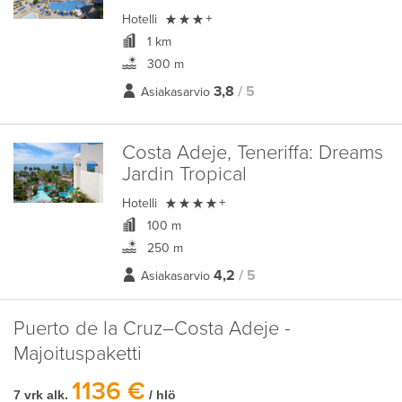

Hotelli
+
1 km
300 m
3,8
/ 5
Asiakasarvio
Costa Adeje, Teneriffa:
Dreams
Jardin Tropical

Hotelli
+
100 m
250 m
4,2
/ 5
Asiakasarvio
Puerto de la Cruz–Costa Adeje -
Majoituspaketti
1136 €
7 vrk alk.
/ hlö