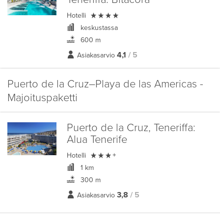

Hotelli
keskustassa
600 m
4,1
/ 5
Asiakasarvio
Puerto de la Cruz–Playa de las Americas -
Majoituspaketti
Puerto de la Cruz, Teneriffa:
Alua Tenerife

Hotelli
+
1 km
300 m
3,8
/ 5
Asiakasarvio