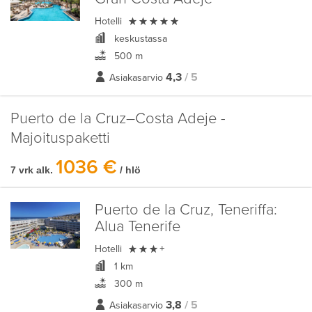

Hotelli
keskustassa
500 m
4,3
/ 5
Asiakasarvio
Puerto de la Cruz–Costa Adeje -
Majoituspaketti
1036 €
7 vrk alk.
/ hlö
Puerto de la Cruz, Teneriffa:
Alua Tenerife

Hotelli
+
1 km
300 m
3,8
/ 5
Asiakasarvio