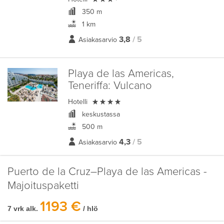
350 m
1 km
3,8
/ 5
Asiakasarvio
Playa de las Americas,
Teneriffa:
Vulcano

Hotelli
keskustassa
500 m
4,3
/ 5
Asiakasarvio
Puerto de la Cruz–Playa de las Americas -
Majoituspaketti
1193 €
7 vrk alk.
/ hlö