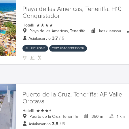
Playa de las Americas, Teneriffa:
H10
Conquistador

Hotelli
Playa de las Americas, Teneriffa
keskustassa
3,7
/ 5
Asiakasarvio
ALL INCLUSIVE
YMPÄRISTÖSERTIFIOITU
Puerto de la Cruz, Teneriffa:
AF Valle
Orotava

Hotelli
+
Puerto de la Cruz, Teneriffa
350 m
1 km
3,8
/ 5
Asiakasarvio