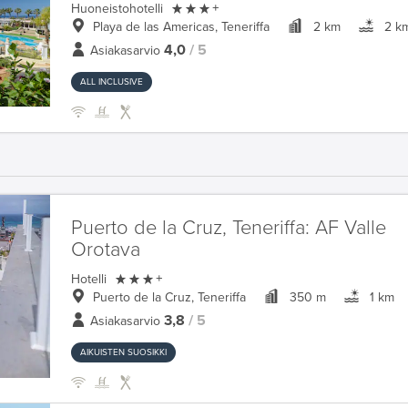

Huoneistohotelli
+
Playa de las Americas, Teneriffa
2 km
2 k
4,0
/ 5
Asiakasarvio
ALL INCLUSIVE
Puerto de la Cruz, Teneriffa:
AF Valle
Orotava

Hotelli
+
Puerto de la Cruz, Teneriffa
350 m
1 km
3,8
/ 5
Asiakasarvio
AIKUISTEN SUOSIKKI