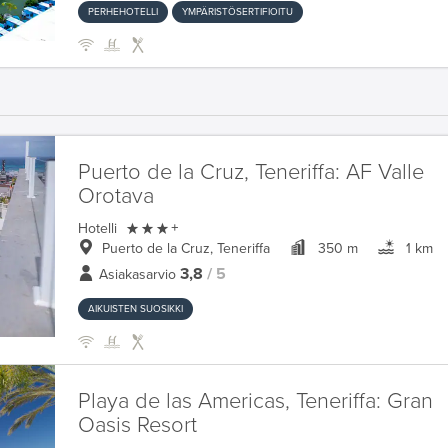
PERHEHOTELLI
YMPÄRISTÖSERTIFIOITU
Puerto de la Cruz, Teneriffa:
AF Valle
Orotava

Hotelli
+
Puerto de la Cruz, Teneriffa
350 m
1 km
3,8
/ 5
Asiakasarvio
AIKUISTEN SUOSIKKI
Playa de las Americas, Teneriffa:
Gran
Oasis Resort