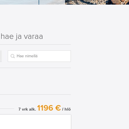
hae ja varaa
1196 €
7 vrk alk.
/ hlö