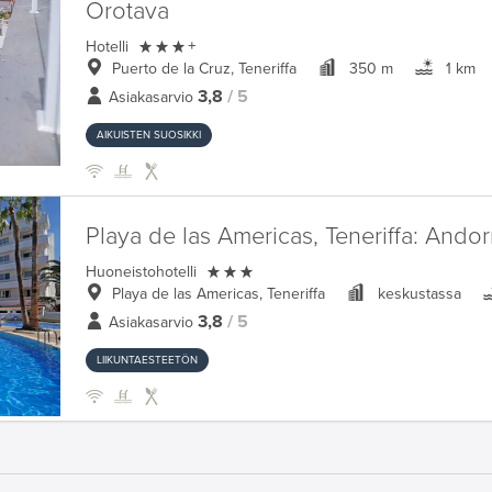
Orotava

Hotelli
+
Puerto de la Cruz, Teneriffa
350 m
1 km
3,8
/ 5
Asiakasarvio
AIKUISTEN SUOSIKKI
Playa de las Americas, Teneriffa:
Andor

Huoneistohotelli
Playa de las Americas, Teneriffa
keskustassa
3,8
/ 5
Asiakasarvio
LIIKUNTAESTEETÖN