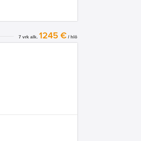
1245 €
7 vrk alk.
/ hlö