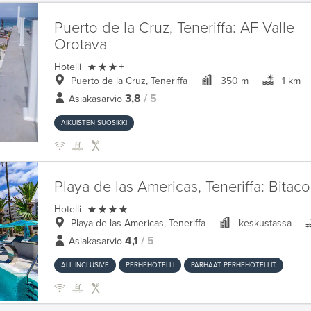
Puerto de la Cruz, Teneriffa:
AF Valle
Orotava

Hotelli
+
Puerto de la Cruz, Teneriffa
350 m
1 km
3,8
/ 5
Asiakasarvio
AIKUISTEN SUOSIKKI
Playa de las Americas, Teneriffa:
Bitaco

Hotelli
Playa de las Americas, Teneriffa
keskustassa
4,1
/ 5
Asiakasarvio
ALL INCLUSIVE
PERHEHOTELLI
PARHAAT PERHEHOTELLIT