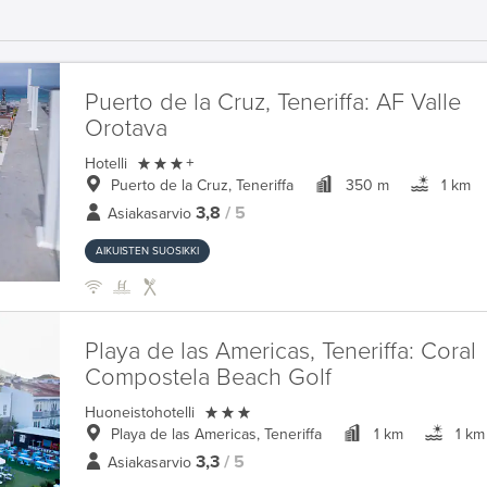
Puerto de la Cruz, Teneriffa:
AF Valle
Orotava

Hotelli
+
Puerto de la Cruz, Teneriffa
350 m
1 km
3,8
/ 5
Asiakasarvio
AIKUISTEN SUOSIKKI
Playa de las Americas, Teneriffa:
Coral
Compostela Beach Golf

Huoneistohotelli
Playa de las Americas, Teneriffa
1 km
1 km
3,3
/ 5
Asiakasarvio