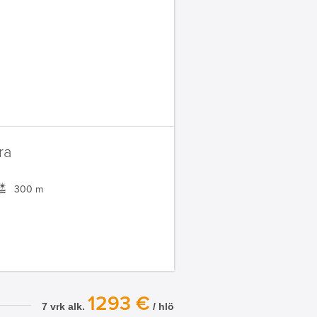
ra
300 m
1293 €
7 vrk alk.
/ hlö