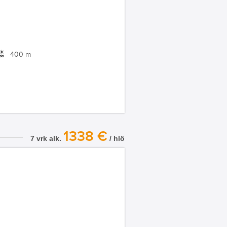
400 m
1338 €
7 vrk alk.
/ hlö