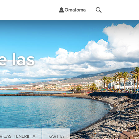
Omaloma
t
e las
RICAS, TENERIFFA
KARTTA