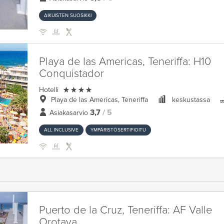
AIKUISTEN SUOSIKKI
Playa de las Americas, Teneriffa:
H10
Conquistador

Hotelli
Playa de las Americas, Teneriffa
keskustassa
3,7
/ 5
Asiakasarvio
ALL INCLUSIVE
YMPÄRISTÖSERTIFIOITU
Puerto de la Cruz, Teneriffa:
AF Valle
Orotava