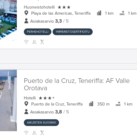

Huoneistohotelli
Playa de las Americas, Teneriffa
1 km
1 km
3,3
/ 5
Asiakasarvio
PERHEHOTELLI
YMPÄRISTÖSERTIFIOITU
Puerto de la Cruz, Teneriffa:
AF Valle
Orotava

Hotelli
+
Puerto de la Cruz, Teneriffa
350 m
1 km
3,8
/ 5
Asiakasarvio
AIKUISTEN SUOSIKKI