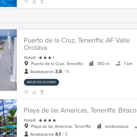
Puerto de la Cruz, Teneriffa:
AF Valle
Orotava

Hotelli
+
Puerto de la Cruz, Teneriffa
350 m
1 km
3,8
/ 5
Asiakasarvio
AIKUISTEN SUOSIKKI
Playa de las Americas, Teneriffa:
Bitaco

Hotelli
Playa de las Americas, Teneriffa
keskustassa
4,1
/ 5
Asiakasarvio