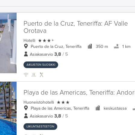
Puerto de la Cruz, Teneriffa:
AF Valle
Orotava

Hotelli
+
Puerto de la Cruz, Teneriffa
350 m
1 km
3,8
/ 5
Asiakasarvio
AIKUISTEN SUOSIKKI
Playa de las Americas, Teneriffa:
Andor

Huoneistohotelli
Playa de las Americas, Teneriffa
keskustassa
3,8
/ 5
Asiakasarvio
LIIKUNTAESTEETÖN