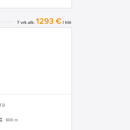
1293 €
7 vrk alk.
/ hlö
ra
600 m