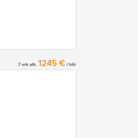
1245 €
7 vrk alk.
/ hlö