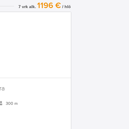
1196 €
7 vrk alk.
/ hlö
ra
300 m