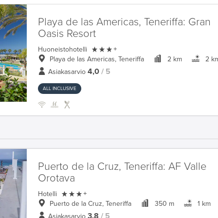
Playa de las Americas, Teneriffa:
Gran
Oasis Resort

Huoneistohotelli
+
Playa de las Americas, Teneriffa
2 km
2 k
4,0
/ 5
Asiakasarvio
ALL INCLUSIVE
Puerto de la Cruz, Teneriffa:
AF Valle
Orotava

Hotelli
+
Puerto de la Cruz, Teneriffa
350 m
1 km
3,8
/ 5
Asiakasarvio