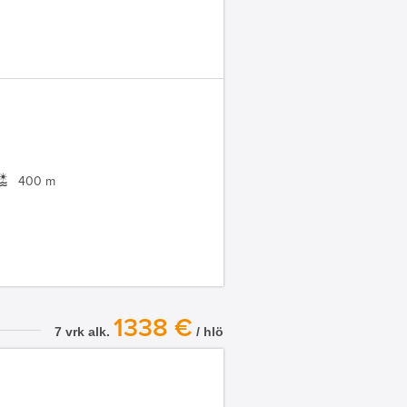
400 m
1338 €
7 vrk alk.
/ hlö