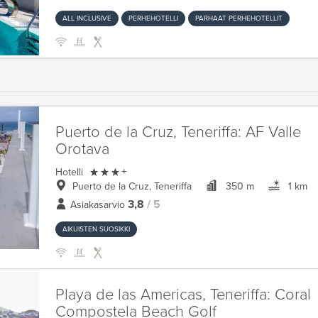
ALL INCLUSIVE
PERHEHOTELLI
PARHAAT PERHEHOTELLIT
Puerto de la Cruz, Teneriffa:
AF Valle
Orotava

Hotelli
+
Puerto de la Cruz, Teneriffa
350 m
1 km
3,8
/ 5
Asiakasarvio
AIKUISTEN SUOSIKKI
Playa de las Americas, Teneriffa:
Coral
Compostela Beach Golf