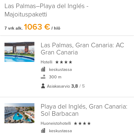
Las Palmas–Playa del Inglés -
Majoituspaketti
1063 €
7 vrk alk.
/ hlö
Las Palmas, Gran Canaria:
AC
Gran Canaria

Hotelli
keskustassa
300 m
3,8
/ 5
Asiakasarvio
Playa del Inglés, Gran Canaria:
Sol Barbacan

Huoneistohotelli
keskustassa