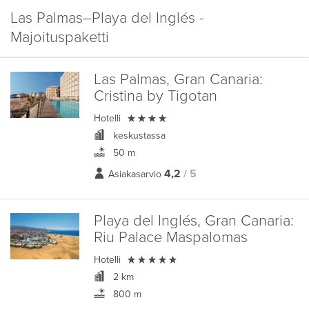
Las Palmas–Playa del Inglés -
Majoituspaketti
Las Palmas, Gran Canaria:
Cristina by Tigotan

Hotelli
keskustassa
50 m
4,2
/ 5
Asiakasarvio
Playa del Inglés, Gran Canaria:
Riu Palace Maspalomas

Hotelli
2 km
800 m