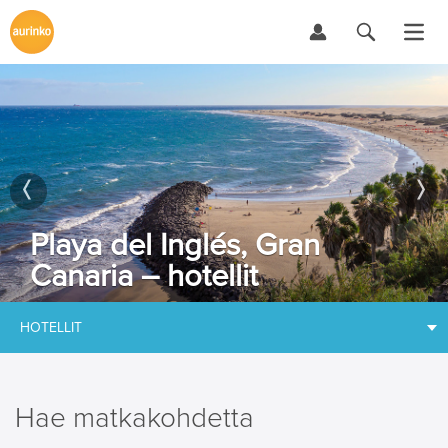
Playa del Inglés, Gran
Canaria – hotellit
HOTELLIT
Hae matkakohdetta