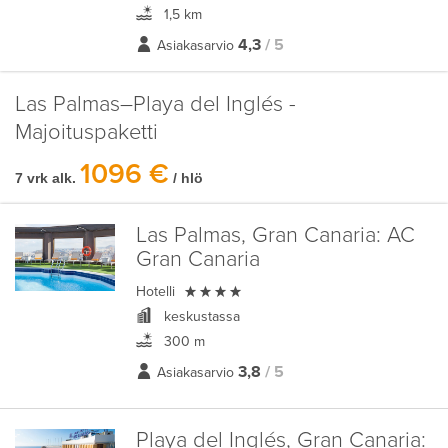
1,5 km
4,3
/ 5
Asiakasarvio
Las Palmas–Playa del Inglés -
Majoituspaketti
1096 €
7 vrk alk.
/ hlö
Las Palmas, Gran Canaria:
AC
Gran Canaria

Hotelli
keskustassa
300 m
3,8
/ 5
Asiakasarvio
Playa del Inglés, Gran Canaria: