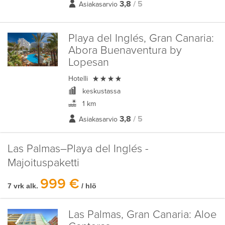
3,8
/ 5
Asiakasarvio
Playa del Inglés, Gran Canaria:
Abora Buenaventura by
Lopesan

Hotelli
keskustassa
1 km
3,8
/ 5
Asiakasarvio
Las Palmas–Playa del Inglés -
Majoituspaketti
999 €
7 vrk alk.
/ hlö
Las Palmas, Gran Canaria:
Aloe