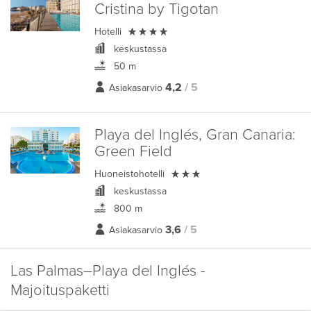
Cristina by Tigotan

Hotelli
keskustassa
50 m
4,2
/ 5
Asiakasarvio
Playa del Inglés, Gran Canaria:
Green Field

Huoneistohotelli
keskustassa
800 m
3,6
/ 5
Asiakasarvio
Las Palmas–Playa del Inglés -
Majoituspaketti