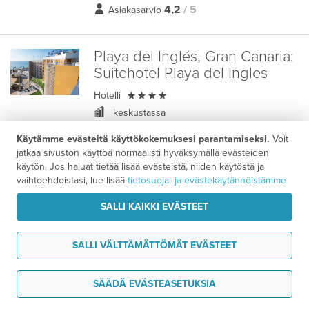
4,2
/ 5
Asiakasarvio
Playa del Inglés, Gran Canaria:
Suitehotel Playa del Ingles

Hotelli
keskustassa
300 m
Käytämme evästeitä käyttökokemuksesi parantamiseksi.
Voit
4,2
/ 5
Asiakasarvio
jatkaa sivuston käyttöä normaalisti hyväksymällä evästeiden
käytön. Jos haluat tietää lisää evästeistä, niiden käytöstä ja
vaihtoehdoistasi, lue lisää
tietosuoja- ja evästekäytännöistämme
SALLI KAIKKI EVÄSTEET
SALLI VÄLTTÄMÄTTÖMÄT EVÄSTEET
Edut ja lisäpalvelut
Tarvitsen tukea
SÄÄDÄ EVÄSTEASETUKSIA
Hyvä tietää