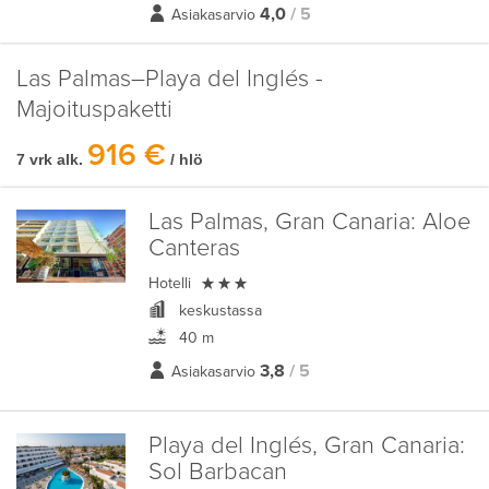
4,0
/ 5
Asiakasarvio
Las Palmas–Playa del Inglés -
Majoituspaketti
916 €
7 vrk alk.
/ hlö
Las Palmas, Gran Canaria:
Aloe
Canteras

Hotelli
keskustassa
40 m
3,8
/ 5
Asiakasarvio
Playa del Inglés, Gran Canaria:
Sol Barbacan