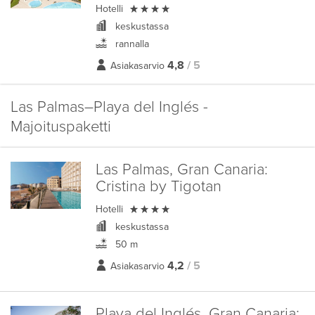

Hotelli
keskustassa
rannalla
4,8
/ 5
Asiakasarvio
Las Palmas–Playa del Inglés -
Majoituspaketti
Las Palmas, Gran Canaria:
Cristina by Tigotan

Hotelli
keskustassa
50 m
4,2
/ 5
Asiakasarvio
Playa del Inglés, Gran Canaria: