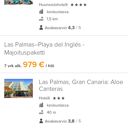

Huoneistohotelli
keskustassa
1,5 km
4,3
/ 5
Asiakasarvio
Las Palmas–Playa del Inglés -
Majoituspaketti
979 €
7 vrk alk.
/ hlö
Las Palmas, Gran Canaria:
Aloe
Canteras

Hotelli
keskustassa
40 m
3,8
/ 5
Asiakasarvio