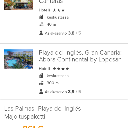
Canteras

Hotelli
keskustassa
40 m
3,8
/ 5
Asiakasarvio
Playa del Inglés, Gran Canaria:
Abora Continental by Lopesan

Hotelli
keskustassa
300 m
3,9
/ 5
Asiakasarvio
Las Palmas–Playa del Inglés -
Majoituspaketti