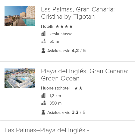
Las Palmas, Gran Canaria:
Cristina by Tigotan

Hotelli
keskustassa
50 m
4,2
/ 5
Asiakasarvio
Playa del Inglés, Gran Canaria:
Green Ocean

Huoneistohotelli
1,2 km
350 m
3,2
/ 5
Asiakasarvio
Las Palmas–Playa del Inglés -