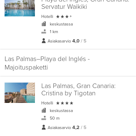
Servatur Waikiki

Hotelli
+
keskustassa
1 km
4,0
/ 5
Asiakasarvio
Las Palmas–Playa del Inglés -
Majoituspaketti
Las Palmas, Gran Canaria:
Cristina by Tigotan

Hotelli
keskustassa
50 m
4,2
/ 5
Asiakasarvio