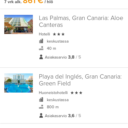
861 €
7 vrk alk.
/ hlö
Las Palmas, Gran Canaria:
Aloe
Canteras

Hotelli
keskustassa
40 m
3,8
/ 5
Asiakasarvio
Playa del Inglés, Gran Canaria:
Green Field

Huoneistohotelli
keskustassa
800 m
3,6
/ 5
Asiakasarvio