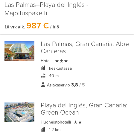
Las Palmas–Playa del Inglés -
Majoituspaketti
987 €
10 vrk alk.
/ hlö
Las Palmas, Gran Canaria:
Aloe
Canteras

Hotelli
keskustassa
40 m
3,8
/ 5
Asiakasarvio
Playa del Inglés, Gran Canaria:
Green Ocean

Huoneistohotelli
1,2 km