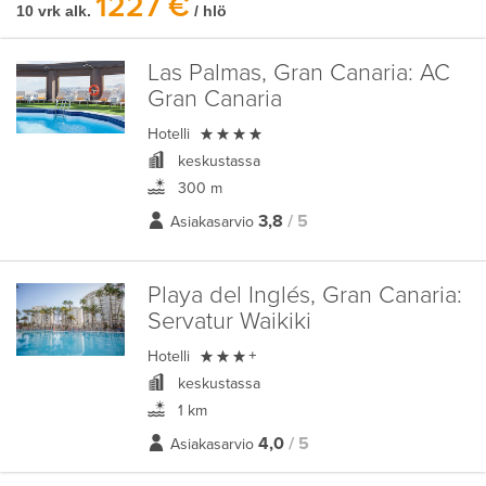
1227 €
10 vrk alk.
/ hlö
Las Palmas, Gran Canaria:
AC
Gran Canaria

Hotelli
keskustassa
300 m
3,8
/ 5
Asiakasarvio
Playa del Inglés, Gran Canaria:
Servatur Waikiki

Hotelli
+
keskustassa
1 km
4,0
/ 5
Asiakasarvio