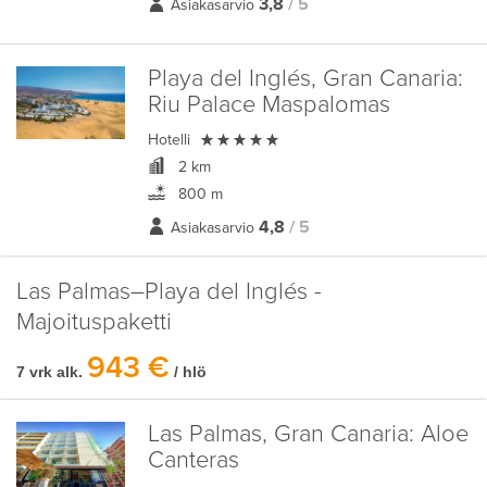
3,8
/ 5
Asiakasarvio
Playa del Inglés, Gran Canaria:
Riu Palace Maspalomas

Hotelli
2 km
800 m
4,8
/ 5
Asiakasarvio
Las Palmas–Playa del Inglés -
Majoituspaketti
943 €
7 vrk alk.
/ hlö
Las Palmas, Gran Canaria:
Aloe
Canteras