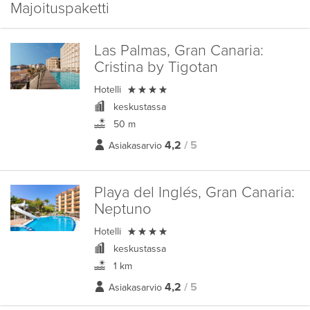
Majoituspaketti
Las Palmas, Gran Canaria:
Cristina by Tigotan

Hotelli
keskustassa
50 m
4,2
/ 5
Asiakasarvio
Playa del Inglés, Gran Canaria:
Neptuno

Hotelli
keskustassa
1 km
4,2
/ 5
Asiakasarvio