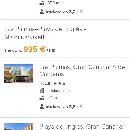
350 m
3,2
/ 5
Asiakasarvio
Las Palmas–Playa del Inglés -
Majoituspaketti
935 €
7 vrk alk.
/ hlö
Las Palmas, Gran Canaria:
Aloe
Canteras

Hotelli
keskustassa
40 m
3,8
/ 5
Asiakasarvio
Playa del Inglés, Gran Canaria: