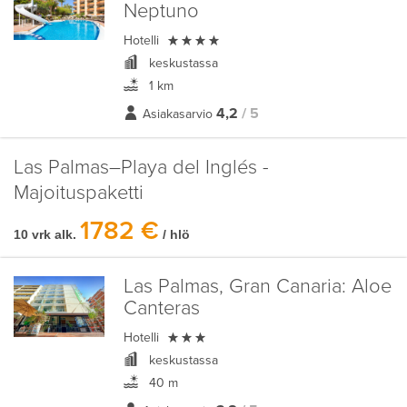
Neptuno

Hotelli
keskustassa
1 km
4,2
/ 5
Asiakasarvio
Las Palmas–Playa del Inglés -
Majoituspaketti
1782 €
10 vrk alk.
/ hlö
Las Palmas, Gran Canaria:
Aloe
Canteras

Hotelli
keskustassa
40 m