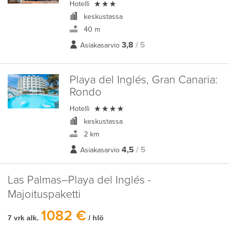

Hotelli
keskustassa
40 m
3,8
/ 5
Asiakasarvio
Playa del Inglés, Gran Canaria:
Rondo

Hotelli
keskustassa
2 km
4,5
/ 5
Asiakasarvio
Las Palmas–Playa del Inglés -
Majoituspaketti
1082 €
7 vrk alk.
/ hlö