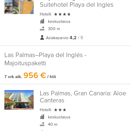
Suitehotel Playa del Ingles

Hotelli
keskustassa
300 m
4,2
/ 5
Asiakasarvio
Las Palmas–Playa del Inglés -
Majoituspaketti
956 €
7 vrk alk.
/ hlö
Las Palmas, Gran Canaria:
Aloe
Canteras

Hotelli
keskustassa
40 m