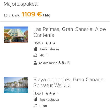
Majoituspaketti
1109 €
10 vrk alk.
/ hlö
Las Palmas, Gran Canaria:
Aloe
Canteras

Hotelli
keskustassa
40 m
3,8
/ 5
Asiakasarvio
Playa del Inglés, Gran Canaria:
Servatur Waikiki

Hotelli
+
keskustassa
1 km